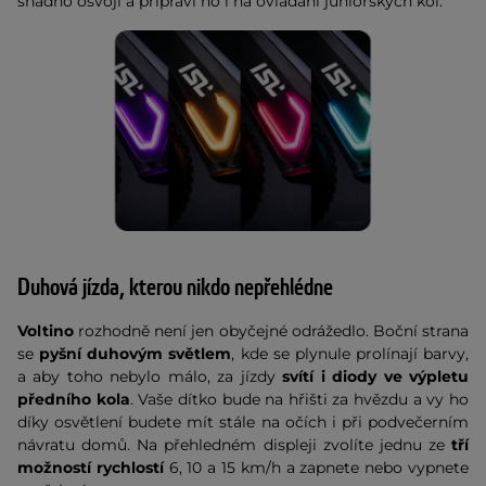
snadno osvojí a připraví ho i na ovládání juniorských kol.
Duhová jízda, kterou nikdo nepřehlédne
Voltino
rozhodně není jen obyčejné odrážedlo. Boční strana
se
pyšní duhovým světlem
, kde se plynule prolínají barvy,
a aby toho nebylo málo, za jízdy
svítí i diody ve výpletu
předního kola
. Vaše dítko bude na hřišti za hvězdu a vy ho
díky osvětlení budete mít stále na očích i při podvečerním
návratu domů. Na přehledném displeji zvolíte jednu ze
tří
možností rychlostí
6, 10 a 15 km/h a zapnete nebo vypnete