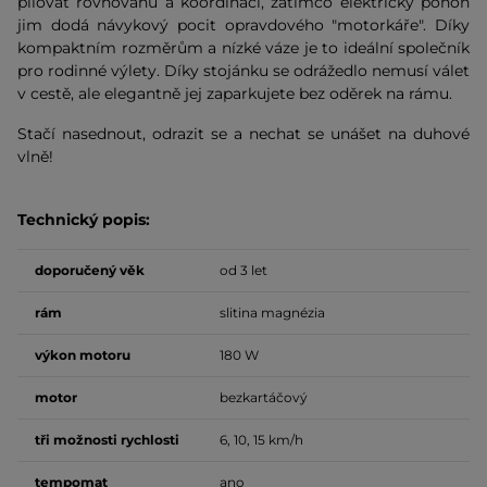
pilovat rovnováhu a koordinaci, zatímco elektrický pohon
jim dodá návykový pocit opravdového "motorkáře". Díky
kompaktním rozměrům a nízké váze je to ideální společník
pro rodinné výlety. Díky stojánku se odrážedlo nemusí válet
v cestě, ale elegantně jej zaparkujete bez oděrek na rámu.
Stačí nasednout, odrazit se a nechat se unášet na duhové
vlně!
Technický popis:
doporučený věk
od 3 let
rám
slitina magnézia
výkon motoru
180 W
motor
bezkartáčový
tři možnosti rychlosti
6, 10, 15 km/h
tempomat
ano