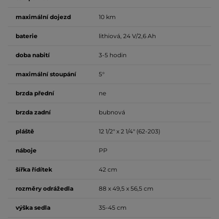
maximální dojezd
10 km
baterie
lithiová, 24 V/2,6 Ah
doba nabití
3-5 hodin
maximální stoupání
5°
brzda přední
ne
brzda zadní
bubnová
pláště
12 1/2" x 2 1/4" (62-203)
náboje
PP
šířka řídítek
42 cm
rozměry odrážedla
88 x 49,5 x 56,5 cm
výška sedla
35-45 cm