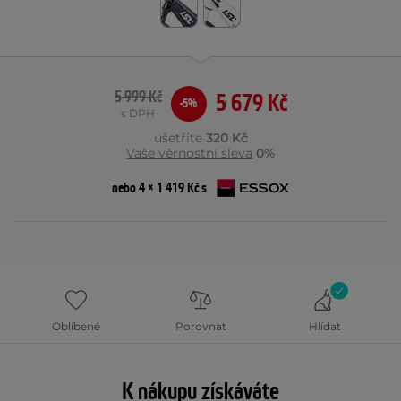
5 999 Kč
5 679 Kč
-5%
s DPH
ušetříte
320 Kč
Vaše věrnostní sleva
0%
nebo 4 × 1 419 Kč s
Oblíbené
Porovnat
Hlídat
K nákupu získáváte