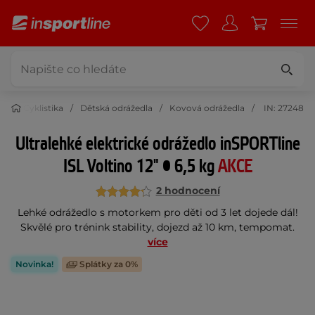
Cyklistika
Dětská odrážedla
Kovová odrážedla
IN: 27248
Ultralehké elektrické odrážedlo inSPORTline
ISL Voltino 12" • 6,5 kg
AKCE
2 hodnocení
Lehké odrážedlo s motorkem pro děti od 3 let dojede dál!
Skvělé pro trénink stability, dojezd až 10 km, tempomat.
více
Novinka!
Splátky za 0%