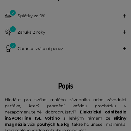
Splátky za 0%
Záruka 2 roky
Garance vrácení peněz
Popis
Hledáte pro svého malého závodníka nebo závodnici
parťáka, který promění každou procházku v
nezapomenutelné dobrodružství?
Elektrické odrážedlo
inSPORTline ISL Voltino
s lehkým rámem ze
slitiny
magnézia
váží
pouhých 6,5 kg
, takže ho unese i maminka,
když malého jezdce potřebuje poponést.