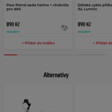
Paw Patrol sada helma + chrániče
Dětská cyklo přilb
pro děti
ISL Lumiro
890 Kč
890 Kč
skladem
skladem
+ Přidat do košíku
+ Přidat d
Alternativy