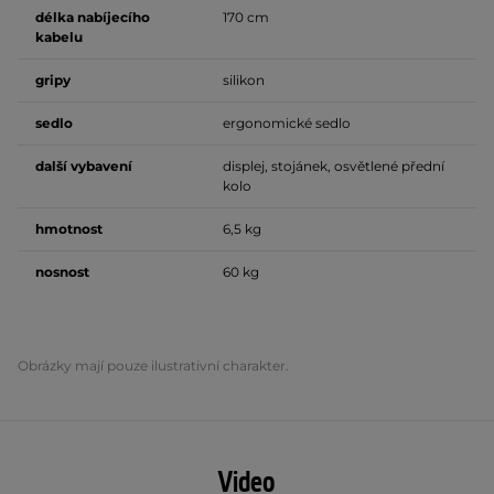
délka nabíjecího
170 cm
kabelu
gripy
silikon
sedlo
ergonomické sedlo
další vybavení
displej, stojánek, osvětlené přední
kolo
hmotnost
6,5 kg
nosnost
60 kg
Obrázky mají pouze ilustrativní charakter.
Video