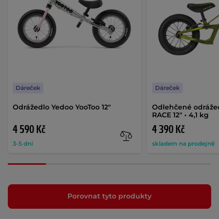
Dáreček
Dáreček
Odrážedlo Yedoo YooToo 12"
Odlehčené odráže
RACE 12" • 4,1 kg
4 590 Kč
4 390 Kč
3-5 dní
skladem na prodejně
Porovnat tyto produkty