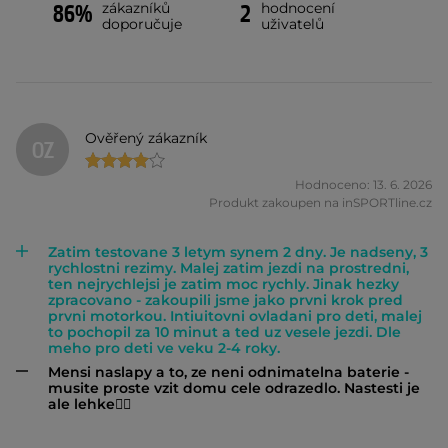
zákazníků
hodnocení
86%
2
doporučuje
uživatelů
Ověřený zákazník
OZ
Hodnoceno: 13. 6. 2026
Produkt zakoupen na inSPORTline.cz
Zatim testovane 3 letym synem 2 dny. Je nadseny, 3
rychlostni rezimy. Malej zatim jezdi na prostredni,
ten nejrychlejsi je zatim moc rychly. Jinak hezky
zpracovano - zakoupili jsme jako prvni krok pred
prvni motorkou. Intiuitovni ovladani pro deti, malej
to pochopil za 10 minut a ted uz vesele jezdi. Dle
meho pro deti ve veku 2-4 roky.
Mensi naslapy a to, ze neni odnimatelna baterie -
musite proste vzit domu cele odrazedlo. Nastesti je
ale lehke👍🏽