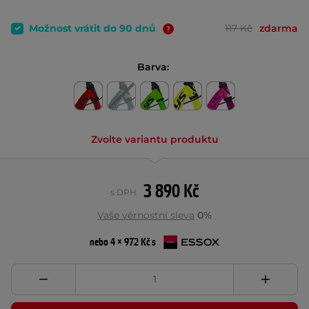
Možnost vrátit do 90 dnů
117 Kč
zdarma
Barva:
Zvolte variantu produktu
3 890 Kč
s DPH
Vaše věrnostní sleva
0%
nebo 4 × 972 Kč s