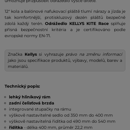
umožňuje přizpůsobit odrážedlo výšce dítěte.
12" kola a balónové nafukovací pláště tlumí nárazy a jízda je
tak komfortnější, protiskluzový dezén plášťů bezpečně
zdolá každý terén.
Odrážedlo KELLYS KITE Race
splňuje
přísná bezpečnostní kritéria a je certifikováno podle
evropské normy EN-71.
Značka
Kellys
si vyhrazuje
právo na změnu informací
jako jsou specifikace produktů, výbavy, modelů, barev a
materiálů.
Technický popis:
lehký hliníkový rám
zadní čelisťová brzda
integrované stupačky na rámu
výškově nastavitelné sedlo od 350 mm do 400 mm
výškově nastavitelná řidítka od 490 mm do 540 mm
řídítka
- délka 400 mm, průměr 22,2 mm