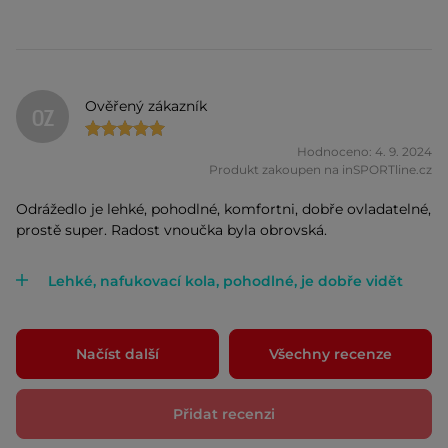
Ověřený zákazník
OZ
Hodnoceno: 4. 9. 2024
Produkt zakoupen na inSPORTline.cz
Odrážedlo je lehké, pohodlné, komfortni, dobře ovladatelné,
prostě super. Radost vnoučka byla obrovská.
Lehké, nafukovací kola, pohodlné, je dobře vidět
Načíst další
Všechny recenze
Přidat recenzi