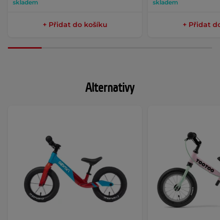
skladem
skladem
+ Přidat do košíku
+ Přidat d
Alternativy