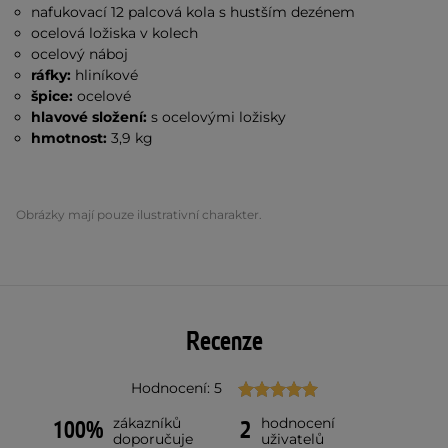
nafukovací 12 palcová kola s hustším dezénem
ocelová ložiska v kolech
ocelový náboj
ráfky:
hliníkové
špice:
ocelové
hlavové složení:
s ocelovými ložisky
hmotnost:
3,9 kg
Obrázky mají pouze ilustrativní charakter.
Recenze
Hodnocení: 5
zákazníků
hodnocení
100%
2
doporučuje
uživatelů