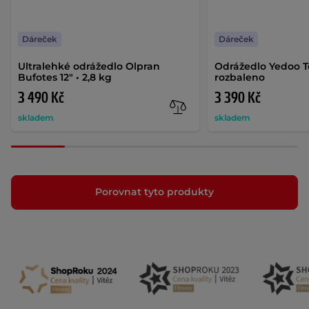
Dáreček
Dáreček
Ultralehké odrážedlo Olpran
Odrážedlo Yedoo To
Bufotes 12" • 2,8 kg
rozbaleno
3 490 Kč
3 390 Kč
skladem
skladem
Porovnat tyto produkty