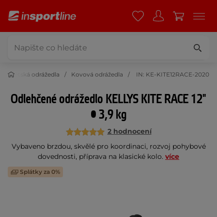
Dětská odrážedla
Kovová odrážedla
IN: KE-KITE12RACE-2020
Odlehčené odrážedlo KELLYS KITE RACE 12"
• 3,9 kg
2 hodnocení
Vybaveno brzdou, skvělé pro koordinaci, rozvoj pohybové
dovednosti, příprava na klasické kolo.
více
Splátky za 0%