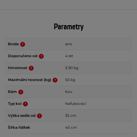
Parametry
Brzda
ano
Doporučeno od
4 let
Hmotnost
3.90 kg
Maximální nosnost (kg)
50 kg
Rám
Kov
Typ kol
Nafukovací
Výška sedla od
35 cm
Šířka řídítek
40 cm