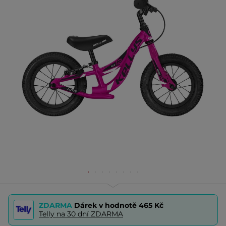
ZDARMA
Dárek v hodnotě
465 Kč
Telly na 30 dní ZDARMA