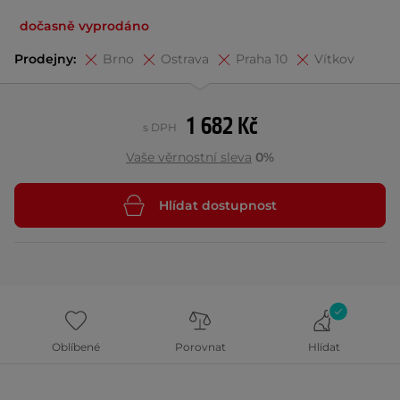
dočasně vyprodáno
Prodejny:
Brno
Ostrava
Praha 10
Vítkov
1 682 Kč
s DPH
Vaše věrnostní sleva
0%
Hlídat dostupnost
Oblíbené
Porovnat
Hlídat