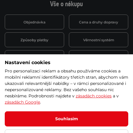
Vše o nákupu
Objednávka
Cena a druhy dopravy
Způsoby platby
Věrnostní systém
Montáž a servis
Reklamace a záruka
Nastavení cookies
Pro personalizaci reklam a obsahu používáme cookies a
Půjčovna
Kariéra
mobilní reklamní identifikátory třetích stran, abychom vám
obchodní podmínky
ukazovali relevantnější nabídky – v rámci personalizované i
nepersonalizované reklamy. Bez vašeho souhlasu nic
nesbíráme. Podrobnosti najdete v
zásadách cookies
a v
zásadách Google
.
© 2026 SEVEN SPORT s.r.o Všechna práva vyhrazena
Podle zákona o evidenci tržeb je prodávající povinen vystavit
Souhlasím
kupujícímu účtenku.
Zároveň je povinen zaevidovat přijatou tržbu u správce daně online; v