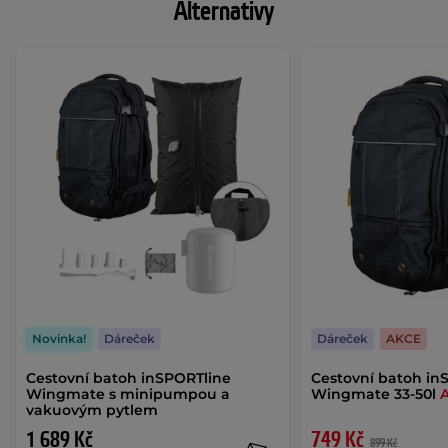
Alternativy
Novinka!
Dáreček
Dáreček
AKCE
Cestovní batoh inSPORTline
Cestovní batoh in
Wingmate s minipumpou a
Wingmate 33-50l
vakuovým pytlem
1 689 Kč
749 Kč
899 Kč