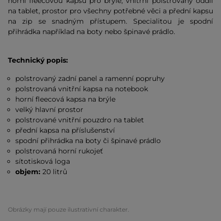
horní fleecovou kapsu pro brýle, vnitřní polstrovaný oddíl
na tablet, prostor pro všechny potřebné věci a přední kapsu
na zip se snadným přístupem. Specialitou je spodní
přihrádka například na boty nebo špinavé prádlo.
Technický popis:
polstrovaný zadní panel a ramenní popruhy
polstrovaná vnitřní kapsa na notebook
horní fleecová kapsa na brýle
velký hlavní prostor
polstrované vnitřní pouzdro na tablet
přední kapsa na příslušenství
spodní přihrádka na boty či špinavé prádlo
polstrovaná horní rukojeť
sítotisková loga
objem:
20 litrů
Obrázky mají pouze ilustrativní charakter.