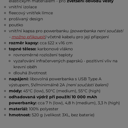
elastickým materiálem - pro
zvětšení obvodu vesty
vnitřní izolace
fleecový vnitřek límce
prošívaný design
poutko
vnitřní kapsa pro powerbanku
(powerbanka není součástí
-
možno přikoupit
)
včetně kabelu pro její připojení
rozměr kapsy:
cca š22 x v16 cm
topné těleso:
karbonové vlákno
rovnoměrné rozložení teploty
vyzařování infračervených paprsků - pozitivní vliv na
krevní oběh
dlouhá životnost
napájení:
libovolná powerbanka s USB Type A
výstupem, 5V/minimálně 2A
(není součástí balení)
módy:
45°C (low), 50°C (medium), 55°C (high)
odhadovaná výdrž při použití 10 000 mAh
powerbanky:
cca 7 h (low), 4,8 h (medium), 3,3 h (high)
materiál:
100% polyester
hmotnost:
520 g (velikost 3XL, bez baterie)