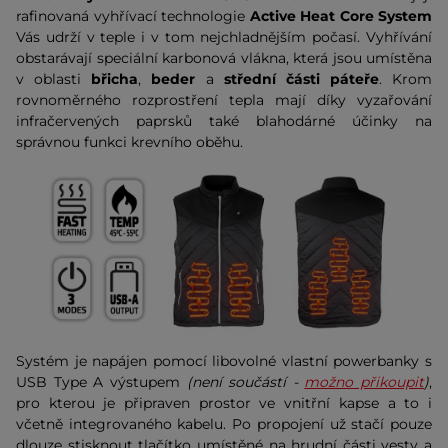
rafinovaná vyhřívací technologie
Active Heat Core System
Vás udrží v teple i v tom nejchladnějším počasí. Vyhřívání
obstarávají speciální karbonová vlákna, která jsou umístěna
v oblasti
břicha
,
beder
a
střední části páteře
. Krom
rovnoměrného rozprostření tepla mají díky vyzařování
infračervených paprsků také blahodárné účinky na
správnou funkci krevního oběhu.
Systém je napájen pomocí libovolné vlastní powerbanky s
USB Type A výstupem
(není součástí -
možno přikoupit
)
,
pro kterou je připraven prostor ve vnitřní kapse a to i
včetně integrovaného kabelu. Po propojení už stačí pouze
dlouze stisknout tlačítko umístěné na hrudní části vesty a