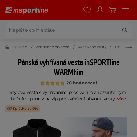
ort
Oblečení
Vyhřívané oblečení
Vyhřívané vesty
IN: 23744
Pánská vyhřívaná vesta inSPORTline
WARMhim
26 hodnocení
Stylová vesta s vyhříváním, prošíváním a rozšiřitelnými
bočními panely na zip pro zvětšení obvodu vesty.
více
Splátky za 0%