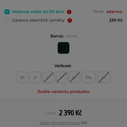
Možnost vrátit do 90 dnů
72 Kč
zdarma
Garance okamžité výměny
239 Kč
Barva:
černá
Velikost:
XS
S
M
L
XL
XXL
3XL
Zvolte variantu produktu
2 390 Kč
s DPH
Vaše věrnostní sleva
0%