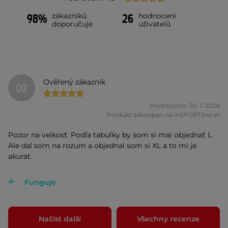
zákazníků
hodnocení
98%
26
doporučuje
uživatelů
Ověřený zákazník
OZ
Hodnoceno: 30. 1. 2026
Produkt zakoupen na inSPORTline.sk
Pozor na velkosť. Podľa tabuľky by som si mal objednať L.
Ale dal som na rozum a objednal som si XL a to mi je
akurat.
Funguje
Načíst další
Všechny recenze