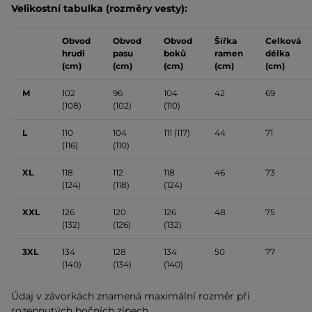
Velikostní tabulka (rozměry vesty):
Obvod
Obvod
Obvod
Šířka
Celková
hrudi
pasu
boků
ramen
délka
(cm)
(cm)
(cm)
(cm)
(cm)
M
102
96
104
42
69
(108)
(102)
(110)
L
110
104
111 (117)
44
71
(116)
(110)
XL
118
112
118
46
73
(124)
(118)
(124)
XXL
126
120
126
48
75
(132)
(126)
(132)
3XL
134
128
134
50
77
(140)
(134)
(140)
Údaj v závorkách znamená maximální rozměr při
rozepnutých bočních zipech.