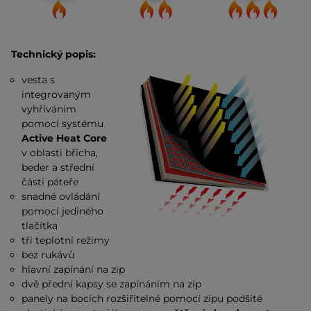
Technický popis:
vesta s
integrovaným
vyhříváním
pomocí systému
Active Heat Core
v oblasti břicha,
beder a střední
části páteře
snadné ovládání
pomocí jediného
tlačítka
tři teplotní režimy
bez rukávů
hlavní zapínání na zip
dvě přední kapsy se zapínáním na zip
panely na bocích rozšiřitelné pomocí zipu podšité