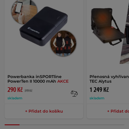
Powerbanka inSPORTline
Přenosná vyhříva
PowerTen II 10000 mAh
AKCE
TEC Alytus
290 Kč
1 249 Kč
349 Kč
skladem
skladem
+ Přidat do košíku
+ Přidat d