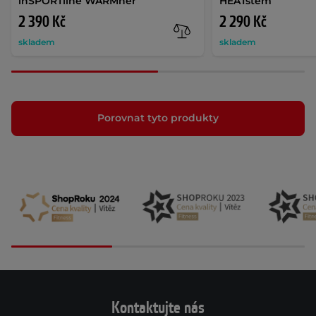
inSPORTline WARMher
HEATstem
2 390 Kč
2 290 Kč
skladem
skladem
Porovnat tyto produkty
Kontaktujte nás