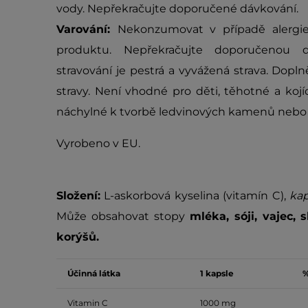
vody. Nepřekračujte doporučené dávkování.
Varování:
Nekonzumovat v případě alergie (
produktu. Nepřekračujte doporučenou 
stravování je pestrá a vyvážená strava. Dopln
stravy. Není vhodné pro děti, těhotné a kojí
náchylné k tvorbě ledvinových kamenů nebo 
Vyrobeno v EU.
Složení:
L-askorbová kyselina (vitamín C),
kap
Může obsahovat stopy
mléka, sóji, vajec,
s
korýšů.
Účinná látka
1 kapsle
%
Vitamin C
1000 mg