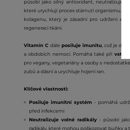
působí jako silný antioxidant, neutralizuje v
které urychlují proces stárnutí organismu. K
kolagenu, který je zásadní pro udržení elas
regeneraci tkání.
Vitamín C
dále
posiluje imunitu
, což je dů
a obdobích nemocí. Pomáhá také při
vstřeb
pro vegany, vegetariány a osoby s nedostatkem
zubů a dásní a urychluje hojení ran.
Klíčové vlastnosti:
Posiluje imunitní systém
- pomáhá udržo
před infekcemi
Neutralizuje volné radikály
- působí jako 
radikály, které mohou poškozovat buňky a t