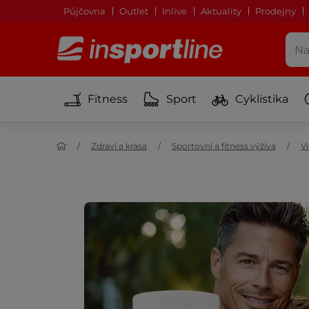
Půjčovna
Outlet
Inlive
Aktuality
Prodejny
Fitness
Sport
Cyklistika
Zdraví a krása
Sportovní a fitness výživa
V