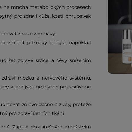
 se na mnoha metabolických procesech
bytný pro zdraví kůže, kostí, chrupavek
ebávat železo z potravy
 zmírnit příznaky alergie, například
držet zdravé srdce a cévy snížením
o zdraví mozku a nervového systému,
ry, které jsou nezbytné pro správnou
držovat zdravé dásně a zuby, protože
tný pro zdraví ústních tkání
denně. Zapijte dostatečným množstvím