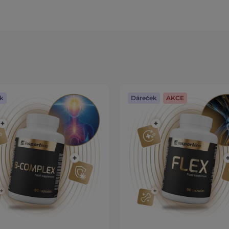
k
Dáreček
AKCE