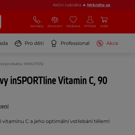
Akční nabídka 🔥
Mrkněte se
Kontakty
Porovnání
Oblíbené
Přihlásit
Košík
ada
Pro děti
Professional
Akce
(Kód produktu: INNUT105)
vy inSPORTline Vitamin C, 90
cení
 vitamínu C a jeho optimální vstřebání tělem!