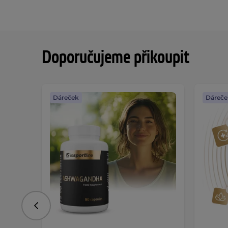
Doporučujeme přikoupit
Dáreček
Dáreče
Předchozí