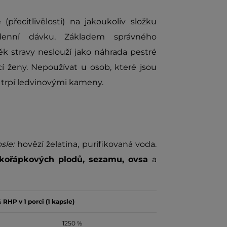
přecitlivělosti) na jakoukoliv složku
denní dávku. Základem správného
ěk stravy neslouží jako náhrada pestré
cí ženy. Nepoužívat u osob, které jsou
trpí ledvinovými kameny.
sle:
hovězí želatina, purifikovaná voda.
kořápkových plodů, sezamu, ovsa
a
 RHP v 1 porci (1 kapsle)
1250 %