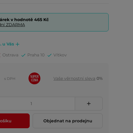
árek v hodnotě
465 Kč
0 dní ZDARMA
. u Vás
Ostrava
Praha 10
Vítkov
SUPER
Vaše věrnostní sleva
0%
s DPH
CENA
ošíku
Objednat na prodejnu