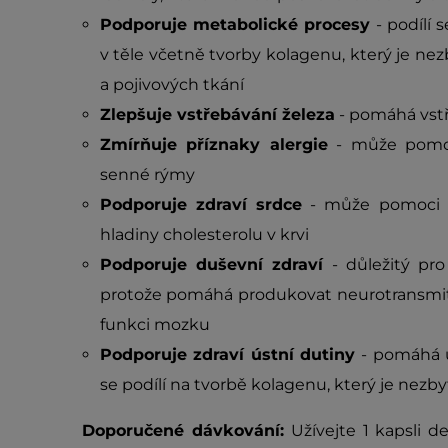
Podporuje metabolické procesy
- podílí
v těle včetně tvorby kolagenu, který je nez
a pojivových tkání
Zlepšuje vstřebávání železa
- pomáhá vstř
Zmírňuje příznaky alergie
- může pomoci
senné rýmy
Podporuje zdraví srdce
- může pomoci u
hladiny cholesterolu v krvi
Podporuje duševní zdraví
- důležitý pr
protože pomáhá produkovat neurotransmite
funkci mozku
Podporuje zdraví ústní dutiny
- pomáhá u
se podílí na tvorbě kolagenu, který je nezby
Doporučené dávkování:
Užívejte 1 kapsli 