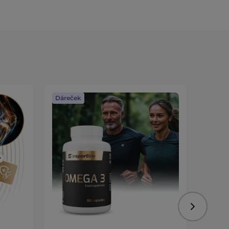
Dáreček
Dáreč
Následujíc