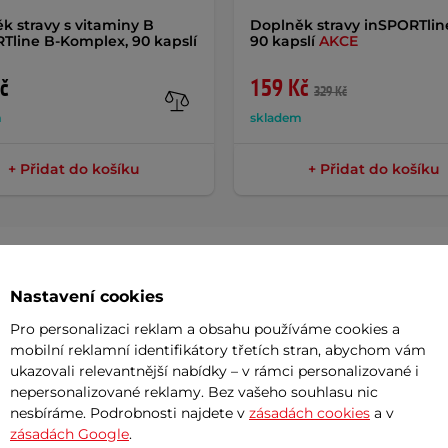
k stravy s vitaminy B
Doplněk stravy inSPORTline
Tline B-Komplex, 90 kapslí
90 kapslí
AKCE
č
159 Kč
329 Kč
m
skladem
+ Přidat do košíku
+ Přidat do košíku
Nastavení cookies
Potřeb
Pro personalizaci reklam a obsahu používáme cookies a
mobilní reklamní identifikátory třetích stran, abychom vám
ukazovali relevantnější nabídky – v rámci personalizované i
7 důvodů
nepersonalizované reklamy. Bez vašeho souhlasu nic
huje laboratorně testovanou
kyselinu
nesbíráme. Podrobnosti najdete v
zásadách cookies
a v
Nová sez
tamínu C
na celý den! Tento vitamín
zásadách Google
.
vynesou 