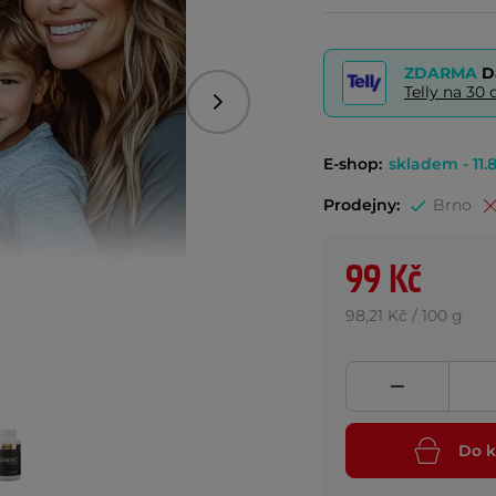
ZDARMA
D
Telly na 3
Následující
E-shop:
skladem - 11.8
Prodejny:
Brno
99 Kč
98,21 Kč / 100 g
Do k