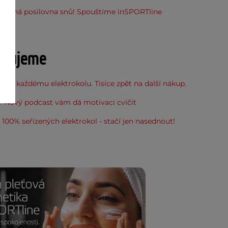
stupná posilovna snů! Spouštíme inSPORTline
u
učujeme
 ke každému elektrokolu. Tisíce zpět na další nákup.
: Nový podcast vám dá motivaci cvičit
100% seřízených elektrokol - stačí jen nasednout!