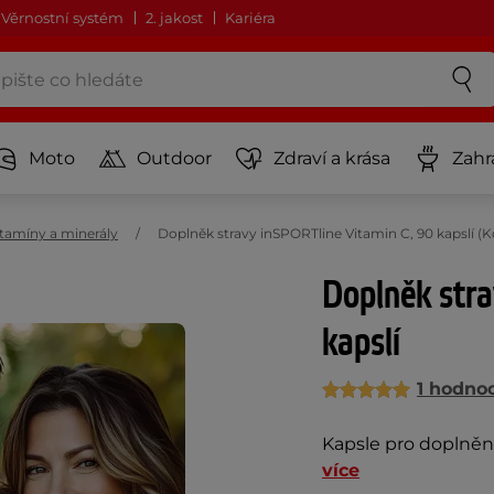
Věrnostní systém
2. jakost
Kariéra
Moto
Outdoor
Zdraví a krása
Zahr
itamíny a minerály
Doplněk stravy inSPORTline Vitamin C, 90 kapslí 
Doplněk stra
kapslí
1 hodno
Kapsle pro doplnění
více