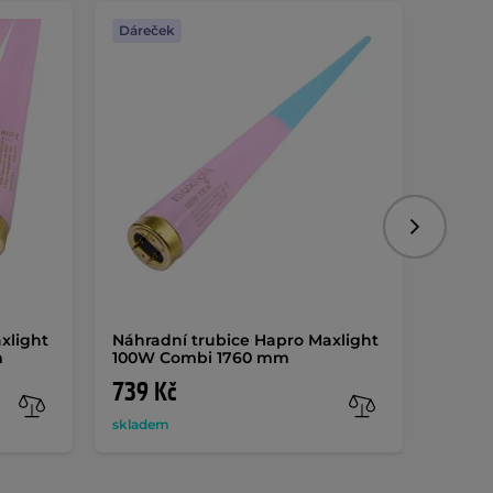
Dáreček
Dáreč
Následujíc
xlight
Náhradní trubice Hapro Maxlight
Náhra
m
100W Combi 1760 mm
HP 3
739 Kč
1 25
skladem
sklade