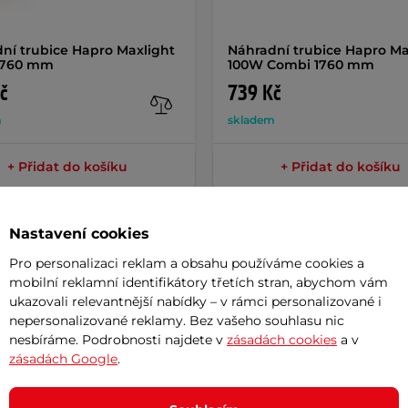
ní trubice Hapro Maxlight
Náhradní trubice Hapro Ma
1760 mm
100W Combi 1760 mm
č
739 Kč
m
skladem
+ Přidat do košíku
+ Přidat do košíku
Nastavení cookies
Pro personalizaci reklam a obsahu používáme cookies a
mobilní reklamní identifikátory třetích stran, abychom vám
Potřeb
ukazovali relevantnější nabídky – v rámci personalizované i
nepersonalizované reklamy. Bez vašeho souhlasu nic
nesbíráme. Podrobnosti najdete v
zásadách cookies
a v
7 důvodů
zásadách Google
.
ií
Hapro
prodlouží životnost vašeho
Nová sez
adále krásně opálená. Trubice je dlouhá