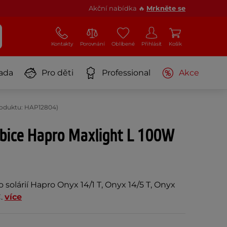
Akční nabídka 🔥
Mrkněte se
Kontakty
Porovnání
Oblíbené
Přihlásit
Košík
ada
Pro děti
Professional
Akce
roduktu: HAP12804)
ubice Hapro Maxlight L 100W
 solárií Hapro Onyx 14/1 T, Onyx 14/5 T, Onyx
C.
více