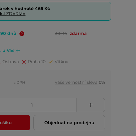
árek v hodnotě
465 Kč
0 dní ZDARMA
o 90 dnů
30 Kč
zdarma
. u Vás
Ostrava
Praha 10
Vítkov
Vaše věrnostní sleva
0%
s DPH
ošíku
Objednat na prodejnu