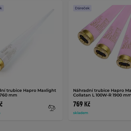
k
Dáreček
ní trubice Hapro Maxlight
Náhradní trubice Hapro Ma
1760 mm
Collatan L 100W-R 1900 m
č
769 Kč
m
skladem