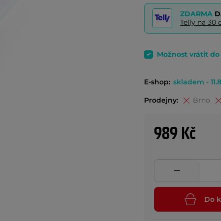
ZDARMA
D
Telly na 3
Možnost vrátit d
E-shop:
skladem - 11.8
Prodejny:
Brno
989 Kč
Do k