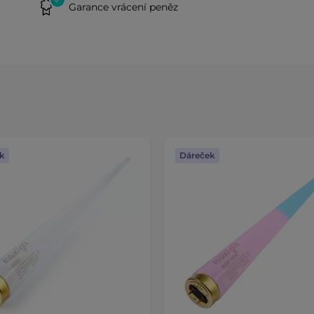
Garance vrácení peněz
k
Dáreček