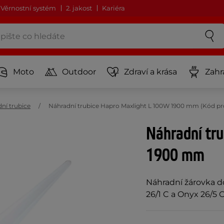
Věrnostní systém
2. jakost
Kariéra
Moto
Outdoor
Zdraví a krása
Zahr
ní trubice
Náhradní trubice Hapro Maxlight L 100W 1900 mm (Kód p
Náhradní tr
1900 mm
Náhradní žárovka do
26/1 C a Onyx 26/5 