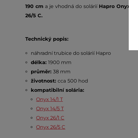
190 cm
a je vhodná do solárií
Hapro Onyx 14/
26/5 C.
Technický popis:
náhradní trubice do solárií Hapro
délka:
1900 mm
průměr:
38 mm
životnost:
cca
500 hod
kompatibilní solária:
Onyx 14/1 T
Onyx 14/5 T
Onyx 26/1 C
Onyx 26/5 C