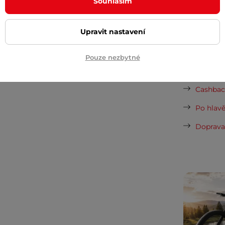
vynesou 
Souhlasím
1 T, Onyx 14/5 T, Onyx 26/1 C
a
Onyx
Vaše do
půjčovn
Upravit nastavení
Pouze nezbytné
Dopor
Cashback
Po hlavě
Doprava 