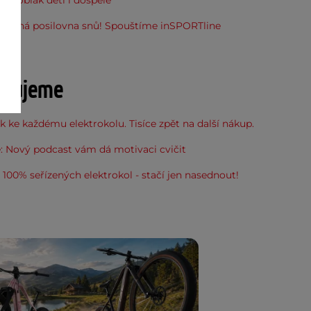
do oblak děti i dospělé
stupná posilovna snů! Spouštíme inSPORTline
u
učujeme
 ke každému elektrokolu. Tisíce zpět na další nákup.
: Nový podcast vám dá motivaci cvičit
100% seřízených elektrokol - stačí jen nasednout!