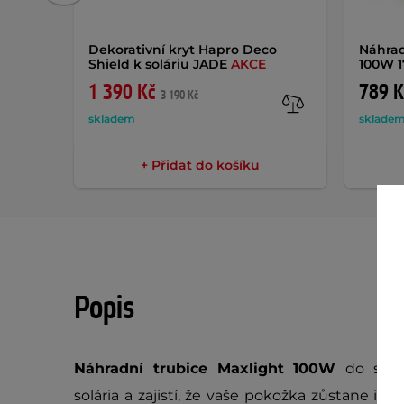
Dekorativní kryt Hapro Deco
Náhrad
Shield k soláriu JADE
AKCE
100W 
1 390 Kč
789 K
3 190 Kč
skladem
sklade
+ Přidat do košíku
Popis
Náhradní trubice Maxlight 100W
do solár
solária a zajistí, že vaše pokožka zůstane i n