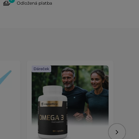
Odložená platba
Dáreček
Dáreč
Následujíc