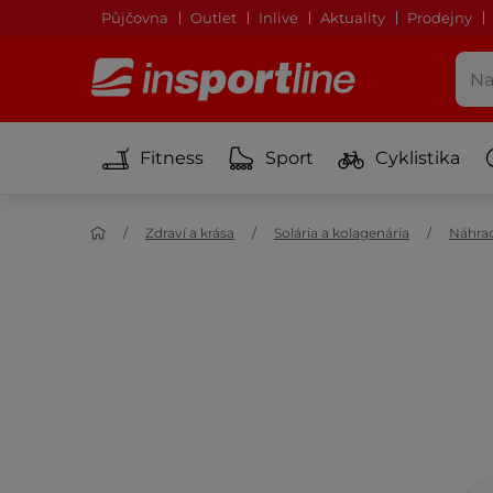
Půjčovna
Outlet
Inlive
Aktuality
Prodejny
Fitness
Sport
Cyklistika
Zdraví a krása
Solária a kolagenária
Náhrad