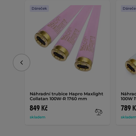
Dáreček
Dáreče
Předchozí
Náhradní trubice Hapro Maxlight
Náhrad
Collatan 100W-R 1760 mm
100W 
849 Kč
789 K
skladem
sklade