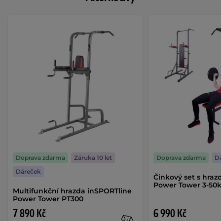
Doprava zdarma
Záruka 10 let
Doprava zdarma
D
Dáreček
Činkový set s hra
Power Tower 3-50
Multifunkční hrazda inSPORTline
Power Tower PT300
7 890 Kč
6 990 Kč