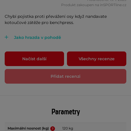
Produkt zakoupen na inSPORTline.cz
Chybí pojistka proti převážení osy když nandavate
kotoučové zátěže pro benchpress.
Jako hrazda v pohodě
Načíst další
Všechny recenze
Přidat recenzi
Parametry
Maximální nosnost (kg)
120 kg