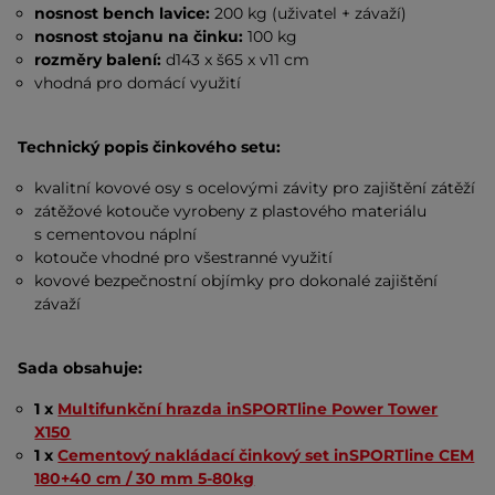
nosnost bench lavice:
200 kg (uživatel + závaží)
nosnost stojanu na činku:
100 kg
rozměry balení:
d143 x š65 x v11 cm
vhodná pro domácí využití
Technický popis činkového setu:
kvalitní kovové osy s ocelovými závity pro zajištění zátěží
zátěžové kotouče vyrobeny z plastového materiálu
s cementovou náplní
kotouče vhodné pro všestranné využití
kovové bezpečnostní objímky pro dokonalé zajištění
závaží
Sada obsahuje:
1 x
Multifunkční hrazda inSPORTline Power Tower
X150
1 x
Cementový nakládací činkový set inSPORTline CEM
180+40 cm / 30 mm 5-80kg