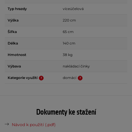
Typ hrazdy
víceúčelová
Výška
220 cm
Šířka
65 cm
Délka
140 cm
Hmotnost
38 kg
Výbava
nakládací činky
Kategorie využití
domácí
Dokumenty ke stažení
Návod k použití (.pdf)