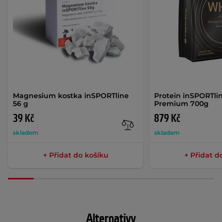
Magnesium kostka inSPORTline
Protein inSPORTl
56 g
Premium 700g
39 Kč
879 Kč
skladem
skladem
+ Přidat do košíku
+ Přidat d
Alternativy