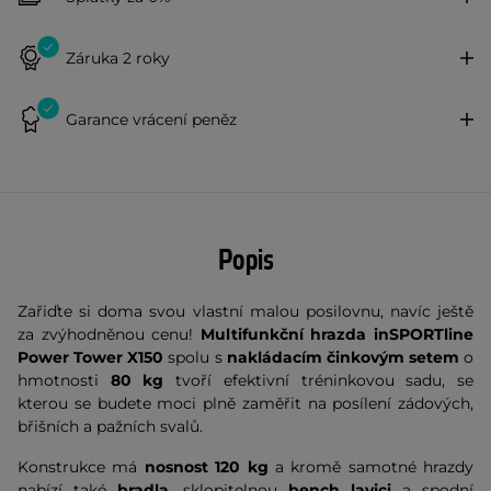
Záruka 2 roky
Garance vrácení peněz
Popis
Zařiďte si doma svou vlastní malou posilovnu, navíc ještě
za zvýhodněnou cenu!
Multifunkční hrazda inSPORTline
Power Tower X150
spolu s
nakládacím činkovým setem
o
hmotnosti
80 kg
tvoří efektivní tréninkovou sadu, se
kterou se budete moci plně zaměřit na posílení zádových,
břišních a pažních svalů.
Konstrukce má
nosnost 120 kg
a kromě samotné hrazdy
nabízí také
bradla
, sklopitelnou
bench lavici
a spodní