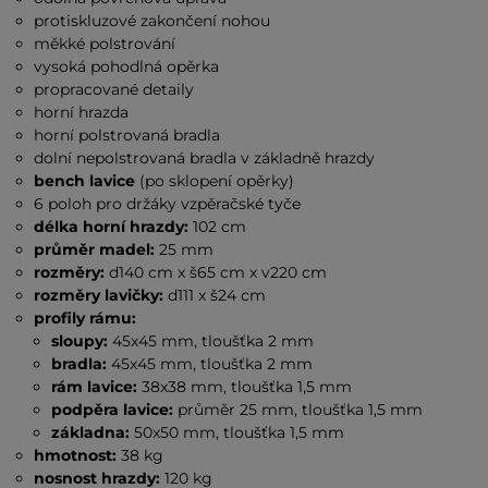
protiskluzové zakončení nohou
měkké polstrování
vysoká pohodlná opěrka
propracované detaily
horní hrazda
horní polstrovaná bradla
dolní nepolstrovaná bradla v základně hrazdy
bench lavice
(po sklopení opěrky)
6 poloh pro držáky vzpěračské tyče
délka horní hrazdy:
102 cm
průměr madel:
25 mm
rozměry:
d140 cm x š65 cm x v220 cm
rozměry lavičky:
d111 x š24 cm
profily rámu:
sloupy:
45x45 mm, tloušťka 2 mm
bradla:
45x45 mm, tloušťka 2 mm
rám lavice:
38x38 mm, tloušťka 1,5 mm
podpěra lavice:
průměr 25 mm, tloušťka 1,5 mm
základna:
50x50 mm, tloušťka 1,5 mm
hmotnost:
38 kg
nosnost hrazdy:
120 kg