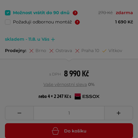
Možnost vrátit do 90 dnů
270 Kč
zdarma
Požaduji odbornou montáž
1 690 Kč
skladem - 11.8. u Vás
Prodejny:
Brno
Ostrava
Praha 10
Vítkov
8 990 Kč
s DPH
Vaše věrnostní sleva
0%
nebo 4 × 2 247 Kč s
Do košíku