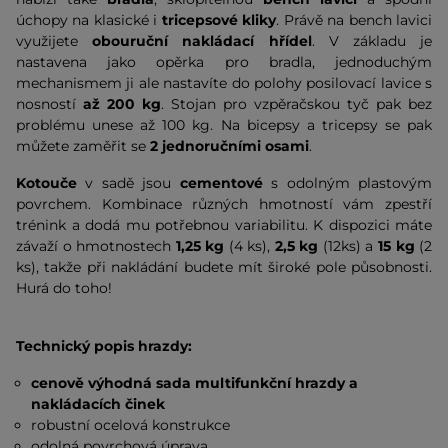
úchopy na klasické i
tricepsové kliky
. Právě na bench lavici
využijete
obouruční nakládací hřídel
. V základu je
nastavena jako opěrka pro bradla, jednoduchým
mechanismem ji ale nastavíte do polohy posilovací lavice s
nosností
až 200 kg
. Stojan pro vzpěračskou tyč pak bez
problému unese až 100 kg. Na bicepsy a tricepsy se pak
můžete zaměřit se
2 jednoručními osami
.
Kotouče
v sadě jsou
cementové
s odolným plastovým
povrchem. Kombinace různých hmotností vám zpestří
trénink a dodá mu potřebnou variabilitu. K dispozici máte
závaží o hmotnostech
1,25 kg
(4 ks),
2,5 kg
(12ks) a
15 kg
(2
ks), takže při nakládání budete mít široké pole působnosti.
Hurá do toho!
Technický popis hrazdy:
cenově výhodná sada multifunkční hrazdy a
nakládacích činek
robustní ocelová konstrukce
odolná povrchová úprava