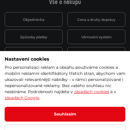
Vše o nákupu
Objednávka
Cena a druhy dopravy
Způsoby platby
Věrnostní systém
Montáž a servis
Reklamace a záruka
Nastavení cookies
Pro personalizaci reklam a obsahu používáme cookies a
Půjčovna
Kariéra
mobilní reklamní identifikátory třetích stran, abychom vám
obchodní podmínky
ukazovali relevantnější nabídky – v rámci personalizované i
nepersonalizované reklamy. Bez vašeho souhlasu nic
nesbíráme. Podrobnosti najdete v
zásadách cookies
a v
zásadách Google
.
© 2026 SEVEN SPORT s.r.o Všechna práva vyhrazena
Podle zákona o evidenci tržeb je prodávající povinen vystavit
Souhlasím
kupujícímu účtenku.
Zároveň je povinen zaevidovat přijatou tržbu u správce daně online; v
případě technického výpadku pak nejpozději do 48 hodin.