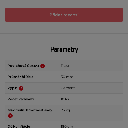
Přidat recenzi
Parametry
Povrchová úprava
Plast
Průměr hřídele
30 mm
Výplň
Cement
Počet ks závaží
18 ks
Maximální hmotnost sady
75 kg
Délka hřídele
180 cm