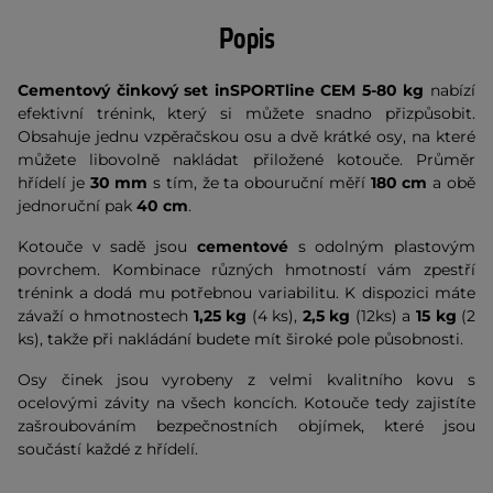
Popis
Cementový činkový set inSPORTline CEM 5-80 kg
nabízí
efektivní trénink, který si můžete snadno přizpůsobit.
Obsahuje jednu vzpěračskou osu a dvě krátké osy, na které
můžete libovolně nakládat přiložené kotouče. Průměr
hřídelí je
30 mm
s tím, že ta obouruční měří
180 cm
a obě
jednoruční pak
40 cm
.
Kotouče v sadě jsou
cementové
s odolným plastovým
povrchem. Kombinace různých hmotností vám zpestří
trénink a dodá mu potřebnou variabilitu. K dispozici máte
závaží o hmotnostech
1,25 kg
(4 ks),
2,5 kg
(12ks) a
15 kg
(2
ks), takže při nakládání budete mít široké pole působnosti.
Osy činek jsou vyrobeny z velmi kvalitního kovu s
ocelovými závity na všech koncích. Kotouče tedy zajistíte
zašroubováním bezpečnostních objímek, které jsou
součástí každé z hřídelí.