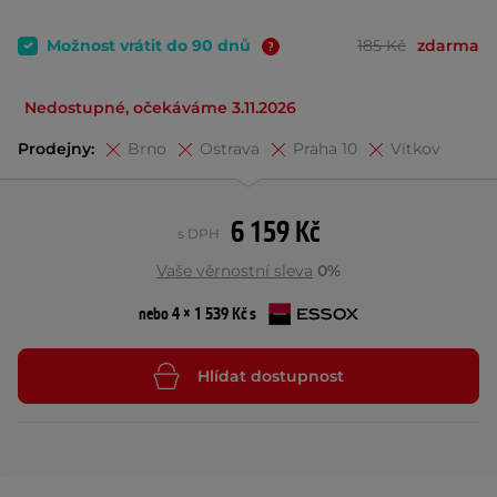
Možnost vrátit do 90 dnů
185 Kč
zdarma
Nedostupné, očekáváme 3.11.2026
Prodejny:
Brno
Ostrava
Praha 10
Vítkov
6 159 Kč
s DPH
Vaše věrnostní sleva
0%
nebo 4 × 1 539 Kč s
Hlídat dostupnost