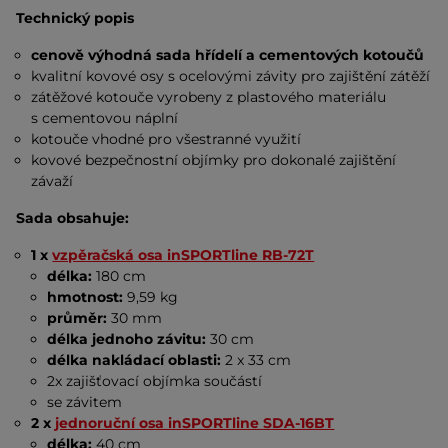
Technický popis
cenově výhodná sada hřídelí a cementových kotoučů
kvalitní kovové osy s ocelovými závity pro zajištění zátěží
zátěžové kotouče vyrobeny z plastového materiálu
s cementovou náplní
kotouče vhodné pro všestranné využití
kovové bezpečnostní objímky pro dokonalé zajištění
závaží
Sada obsahuje:
1 x
vzpěračská osa inSPORTline RB-72T
délka:
180 cm
hmotnost:
9,59 kg
průměr:
30 mm
délka jednoho závitu:
30 cm
délka nakládací oblasti:
2 x 33 cm
2x zajišťovací objímka součástí
se závitem
2 x
jednoruční osa inSPORTline SDA-16BT
délka:
40 cm