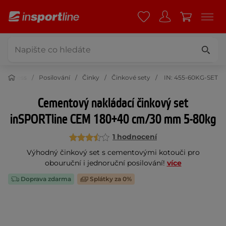
Fitness
Posilování
Činky
Činkové sety
IN: 455-60KG-SET
Cementový nakládací činkový set
inSPORTline CEM 180+40 cm/30 mm 5-80kg
1 hodnocení
Výhodný činkový set s cementovými kotouči pro
obouruční i jednoruční posilování!
více
Doprava zdarma
Splátky za 0%