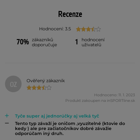
Recenze
Hodnocení: 3.5
zákazníků
hodnocení
70%
1
doporučuje
uživatelů
Ověřený zákazník
OZ
Hodnoceno: 11. 1. 2023
Produkt zakoupen na inSPORTline.sk
Tyče super aj jednorúčky aj velká tyč
Tento typ závaží je oničom ,vyuzitelné (ktovie do
kedy ) ale pre začiatočníkov dobré závažie
odporúčam iný druh.