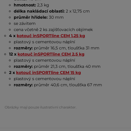
hmotnost:
2,3 kg
délka nakládací oblasti:
2 x 12,75 cm
průměr hřídele:
30 mm
se závitem
cena včetně 2 ks zajišťovacích objímek
4 x
kotouč inSPORTline CEM 1,25 kg
plastový s cementovou náplní
rozměry:
průměr 16,5 cm, tloušťka 31 mm
12 x
kotouč inSPORTline CEM 2,5 kg
plastový s cementovou náplní
rozměry:
průměr 21,3 cm, tloušťka 40 mm
2 x
kotouč inSPORTline CEM 15 kg
plastový s cementovou náplní
rozměry:
průměr 40,6 cm, tloušťka 67 mm
Obrázky mají pouze ilustrativní charakter.