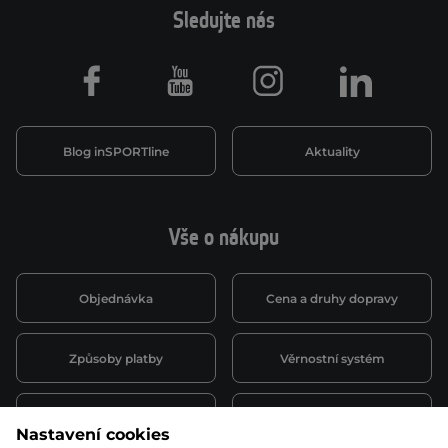
Sledujte nás
Facebook
Youtube
Instagram
LinkedIn
Blog inSPORTline
Aktuality
Vše o nákupu
Objednávka
Cena a druhy dopravy
Způsoby platby
Věrnostní systém
Montáž a servis
Reklamace a záruka
Nastavení cookies