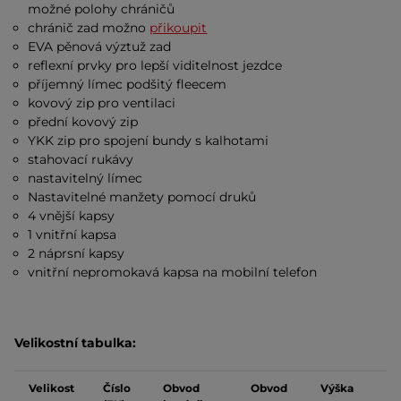
možné polohy chráničů
chránič zad možno
přikoupit
EVA pěnová výztuž zad
reflexní prvky pro lepší viditelnost jezdce
příjemný límec podšitý fleecem
kovový zip pro ventilaci
přední kovový zip
YKK zip pro spojení bundy s kalhotami
stahovací rukávy
nastavitelný límec
Nastavitelné manžety pomocí druků
4 vnější kapsy
1 vnitřní kapsa
2 náprsní kapsy
vnitřní nepromokavá kapsa na mobilní telefon
Velikostní tabulka:
Velikost
Číslo
Obvod
Obvod
Výška