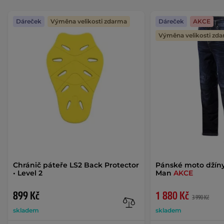
Dáreček
Výměna velikosti zdarma
Dáreček
AKCE
Výměna velikosti zd
Chránič páteře LS2 Back Protector
Pánské moto džíny
• Level 2
Man
AKCE
899 Kč
1 880 Kč
3 990 Kč
skladem
skladem