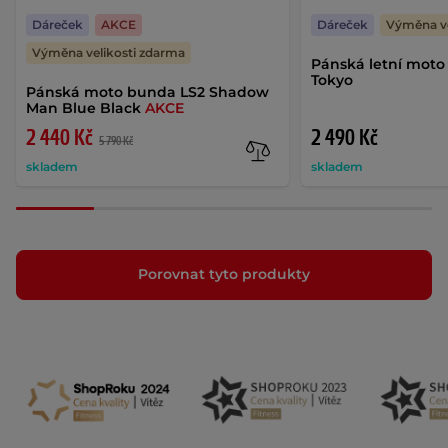
Dáreček
AKCE
Dáreček
Výměna ve
Výměna velikosti zdarma
Pánská letní mot
Tokyo
Pánská moto bunda LS2 Shadow
Man Blue Black
AKCE
2 440 Kč
2 490 Kč
5 790 Kč
skladem
skladem
Porovnat tyto produkty