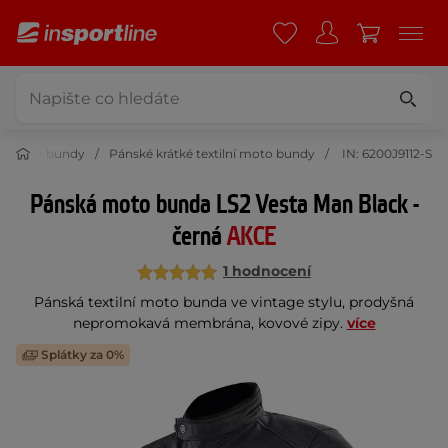
lní moto bundy
Pánské krátké textilní moto bundy
IN: 6200J9112-S
Pánská moto bunda LS2 Vesta Man Black -
černá
AKCE
1 hodnocení
Pánská textilní moto bunda ve vintage stylu, prodyšná
nepromokavá membrána, kovové zipy.
více
Splátky za 0%