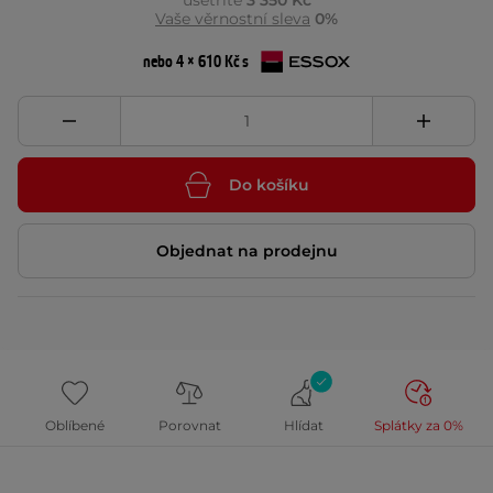
ušetříte
3 350 Kč
Vaše věrnostní sleva
0%
nebo 4 × 610 Kč s
Do košíku
Objednat na prodejnu
Oblíbené
Porovnat
Hlídat
Splátky za 0%