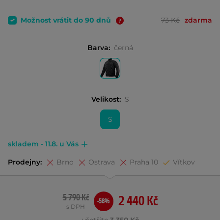
Možnost vrátit do 90 dnů
73 Kč
zdarma
Barva:
černá
Velikost:
S
S
skladem - 11.8. u Vás
Prodejny:
Brno
Ostrava
Praha 10
Vítkov
5 790 Kč
2 440 Kč
-58%
s DPH