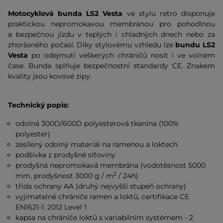
Motocyklová bunda LS2 Vesta
ve stylu retro disponuje
praktickou nepromokavou membránou pro pohodlnou
a bezpečnou jízdu v teplých i chladných dnech nebo za
zhoršeného počasí. Díky stylovému vzhledu lze
bundu LS2
Vesta
po odejmutí veškerých chráničů nosit i ve volném
čase. Bunda splňuje bezpečnostní standardy CE. Znakem
kvality jsou kovové zipy.
Technický popis:
odolná 300D/600D polyesterová tkanina (100%
polyester)
zesílený odolný materiál na ramenou a loktech
podšívka z prodyšné síťoviny
prodyšná nepromokavá membrána (vodotěsnost 5000
2
mm, prodyšnost 3000 g / m
/ 24h)
třída ochrany AA (druhý nejvyšší stupeň ochrany)
vyjímatelné chrániče ramen a loktů, certifikace CE
EN1621-1: 2012 Level 1
kapsa na chrániče loktů s variabilním systémem - 2