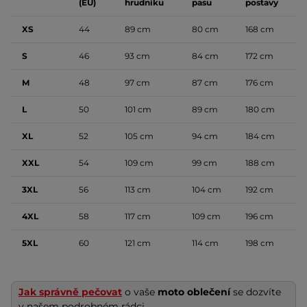
(EU)
hrudníku
pasu
postavy
XS
44
89 cm
80 cm
168 cm
S
46
93 cm
84 cm
172 cm
M
48
97 cm
87 cm
176 cm
L
50
101 cm
89 cm
180 cm
XL
52
105 cm
94 cm
184 cm
XXL
54
109 cm
99 cm
188 cm
3XL
56
113 cm
104 cm
192 cm
4XL
58
117 cm
109 cm
196 cm
5XL
60
121 cm
114 cm
198 cm
Jak správně pečovat
o vaše
moto oblečení
se dozvíte
v našem podrobném rádci.