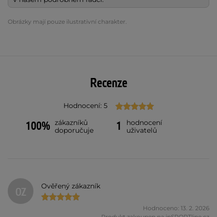
Obrázky mají pouze ilustrativní charakter.
Recenze
Hodnocení: 5
zákazníků
hodnocení
100%
1
doporučuje
uživatelů
Ověřený zákazník
OZ
Hodnoceno: 13. 2. 2026
Produkt zakoupen na inSPORTline.cz