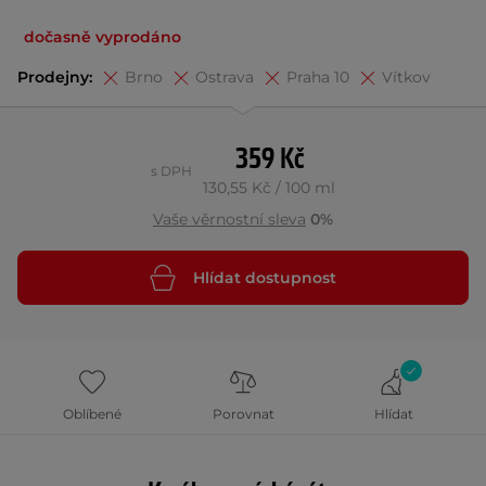
dočasně vyprodáno
Prodejny:
Brno
Ostrava
Praha 10
Vítkov
359 Kč
s DPH
130,55 Kč / 100 ml
Vaše věrnostní sleva
0%
Hlídat dostupnost
Oblíbené
Porovnat
Hlídat