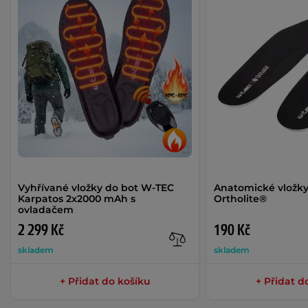
Vyhřívané vložky do bot W-TEC
Anatomické vložk
Karpatos 2x2000 mAh s
Ortholite®
ovladačem
2 299 Kč
190 Kč
skladem
skladem
+ Přidat do košíku
+ Přidat d