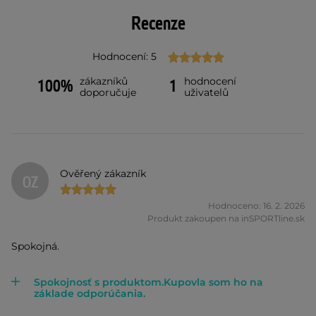
Recenze
Hodnocení: 5
zákazníků
hodnocení
100%
1
doporučuje
uživatelů
Ověřený zákazník
OZ
Hodnoceno: 16. 2. 2026
Produkt zakoupen na inSPORTline.sk
Spokojná.
Spokojnosť s produktom.Kupovla som ho na
základe odporúčania.