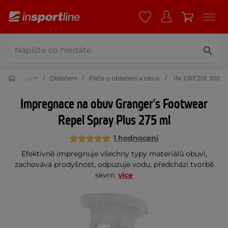
Sport
Oblečení
Péče o oblečení a obuv
IN: GRF201_100
Impregnace na obuv Granger's Footwear
Repel Spray Plus 275 ml
1 hodnocení
Efektivně impregnuje všechny typy materiálů obuvi,
zachovává prodyšnost, odpuzuje vodu, předchází tvorbě
skvrn.
více