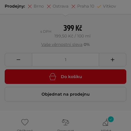
Prodejny:
Brno
Ostrava
Praha 10
Vítkov
399 Kč
s DPH
199,50 Kč / 100 ml
Vaše věrnostní sleva
0%
Do košíku
Objednat na prodejnu
Oblíbené
Porovnat
Hlídat