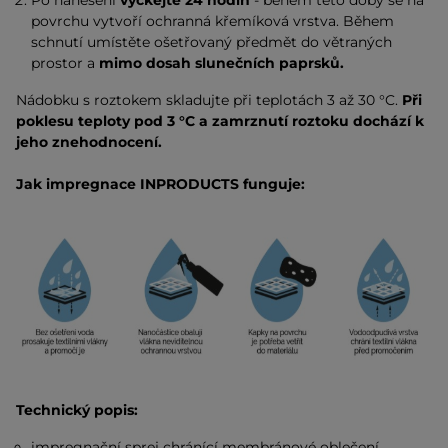
Po nanesení
vyčkejte 24 hodin
- během této doby se na
povrchu vytvoří ochranná křemíková vrstva. Během
schnutí umístěte ošetřovaný předmět do větraných
prostor a
mimo dosah slunečních paprsků.
Nádobku s roztokem skladujte při teplotách 3 až 30 °C.
Při
poklesu teploty pod 3 °C a zamrznutí roztoku dochází k
jeho znehodnocení.
Jak impregnace INPRODUCTS funguje:
Technický popis:
impregnační sprej chránící membránové oblečení