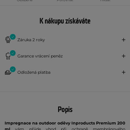
K nákupu získáváte
Záruka 2 roky
Garance vrácení peněz
Odložená platba
Popis
Impregnace na outdoor oděvy Inproducts Premium 200
ml
vám přijde vhod při ochraně membránového