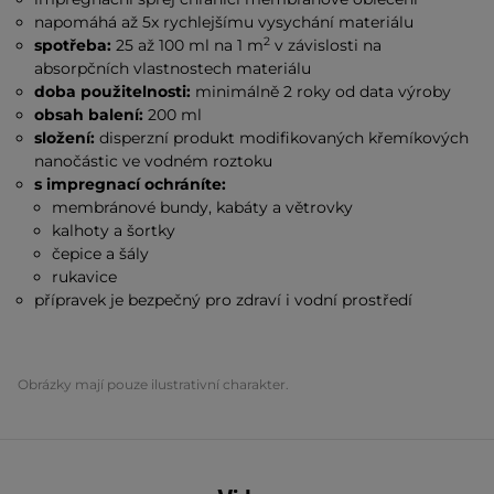
napomáhá až 5x rychlejšímu vysychání materiálu
2
spotřeba:
25 až 100 ml na 1 m
v závislosti na
absorpčních vlastnostech materiálu
doba použitelnosti:
minimálně 2 roky od data výroby
obsah balení:
200 ml
složení:
disperzní produkt modifikovaných křemíkových
nanočástic ve vodném roztoku
s impregnací ochráníte:
membránové bundy, kabáty a větrovky
kalhoty a šortky
čepice a šály
rukavice
přípravek je bezpečný pro zdraví i vodní prostředí
Obrázky mají pouze ilustrativní charakter.