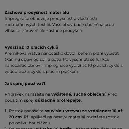
Zachová prodyšnost materiálu
Impregnace obnovuje prodyšnost a vlastnosti
membránových textilií. Vaše obuv bude chráněná proti
vlhkosti, zároveň ale zůstane prodyšná.
Vydrží až 10 pracích cyklů
Křemíková vrstva nanočástic dovolí během praní vyčistit
tkaninu obuvi od soli a potu. Po vyschnutí se funkce
nanočástic obnoví. Impregnace vydrží až 10 pracích cyklů s
vodou a až 5 cyklů s pracím práškem.
Jak sprej používat?
Přípravek nanášejte na
vyčištěné, suché oblečení.
Před
použitím sprej
důkladně protřepejte.
Roztok nanášejte
souvislou vrstvou ze vzdálenost 10 až
20 cm
. Při aplikaci na nesavý materiál rozetřete roztok
po oděvu houbičkou.