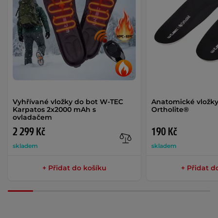
Vyhřívané vložky do bot W-TEC
Anatomické vložk
Karpatos 2x2000 mAh s
Ortholite®
ovladačem
2 299 Kč
190 Kč
skladem
skladem
+ Přidat do košíku
+ Přidat d