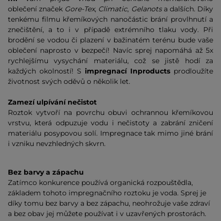
oblečení značek
Gore-Tex
,
Climatic
,
Gelanots
a dalších. Díky
tenkému filmu křemíkových nanočástic brání provlhnutí a
znečištění, a to i v případě extrémního tlaku vody. Při
brodění se vodou či plazení v bažinatém terénu bude vaše
oblečení naprosto v bezpečí! Navíc sprej napomáhá až 5x
rychlejšímu vysychání materiálu, což se jistě hodí za
každých okolností! S
impregnací Inproducts
prodloužíte
životnost svých oděvů o několik let.
Zamezí ulpívání nečistot
Roztok vytvoří na povrchu obuvi ochrannou křemíkovou
vrstvu, která odpuzuje vodu i nečistoty a zabrání zničení
materiálu posypovou solí. Impregnace tak mimo jiné brání
i vzniku nevzhledných skvrn.
Bez barvy a zápachu
Zatímco konkurence používá organická rozpouštědla,
základem tohoto impregnačního roztoku je voda. Sprej je
díky tomu bez barvy a bez zápachu, neohrožuje vaše zdraví
a bez obav jej můžete používat i v uzavřených prostorách.