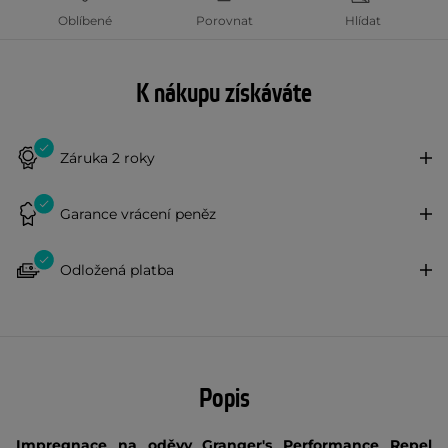
Oblíbené
Porovnat
Hlídat
K nákupu získáváte
Záruka 2 roky
Garance vrácení peněz
Odložená platba
Popis
Impregnace na oděvy Granger's Performance Repel