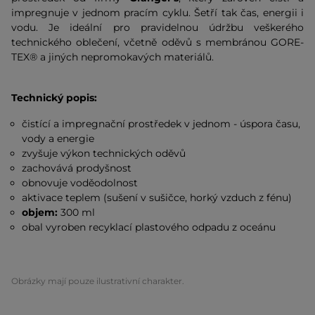
impregnuje v jednom pracím cyklu. Šetří tak čas, energii i
vodu. Je ideální pro pravidelnou údržbu veškerého
technického oblečení, včetně oděvů s membránou GORE-
TEX® a jiných nepromokavých materiálů.
Technický popis:
čistící a impregnační prostředek v jednom - úspora času,
vody a energie
zvyšuje výkon technických oděvů
zachovává prodyšnost
obnovuje voděodolnost
aktivace teplem (sušení v sušičce, horký vzduch z fénu)
objem:
300 ml
obal vyroben recyklací plastového odpadu z oceánu
Obrázky mají pouze ilustrativní charakter.