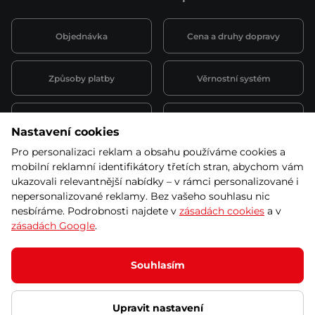
Objednávka
Cena a druhy dopravy
Způsoby platby
Věrnostní systém
Montáž a servis
Reklamace a záruka
Nastavení cookies
Pro personalizaci reklam a obsahu používáme cookies a
Půjčovna
Kariéra
mobilní reklamní identifikátory třetích stran, abychom vám
obchodní podmínky
ukazovali relevantnější nabídky – v rámci personalizované i
nepersonalizované reklamy. Bez vašeho souhlasu nic
nesbíráme. Podrobnosti najdete v
zásadách cookies
a v
zásadách Google
.
© 2026 SEVEN SPORT s.r.o Všechna práva vyhrazena
Podle zákona o evidenci tržeb je prodávající povinen vystavit
Souhlasím
kupujícímu účtenku.
Zároveň je povinen zaevidovat přijatou tržbu u správce daně online; v
případě technického výpadku pak nejpozději do 48 hodin.
Upravit nastavení
Ochrana osobních údajů
Nastavení cookies
Vnitřní oznamovací