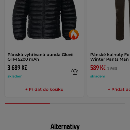
Pánská vyhřívaná bunda Glovii
Pánské kalhoty Fe
GTM 5200 mAh
Winter Pants Ma
3 689 Kč
589 Kč
3 150 Kč
skladem
skladem
+ Přidat do košíku
+ Přidat d
Alternativy