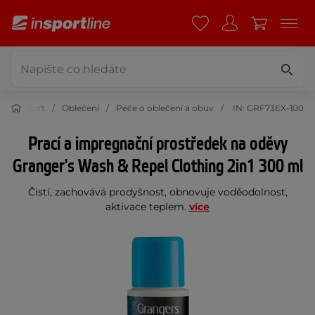
Sport
Oblečení
Péče o oblečení a obuv
IN: GRF73EX-100
Prací a impregnační prostředek na oděvy
Granger's Wash & Repel Clothing 2in1 300 ml
Čistí, zachovává prodyšnost, obnovuje voděodolnost,
aktivace teplem.
více