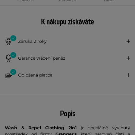
K nákupu získáváte
Záruka 2 roky
Garance vrácení peněz
Odložená platba
Popis
Wash & Repel Clothing 2in1
je speciálně vyvinutý
prostředek od firmy
Granger's
, který zároveň čistí a