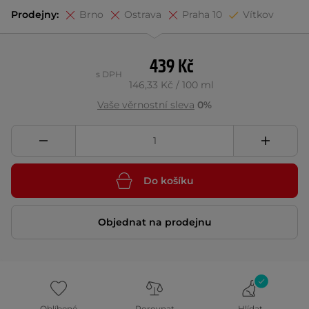
Prodejny:
Brno
Ostrava
Praha 10
Vítkov
439 Kč
s DPH
146,33 Kč / 100 ml
Vaše věrnostní sleva
0%
Do košíku
Objednat na prodejnu
Oblíbené
Porovnat
Hlídat