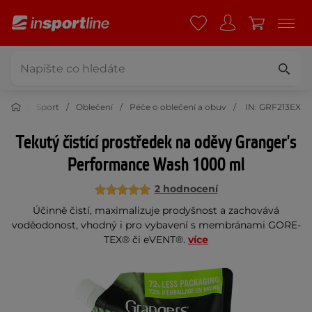
Sport
Oblečení
Péče o oblečení a obuv
IN: GRF213EX
Tekutý čistící prostředek na oděvy Granger's
Performance Wash 1000 ml
2 hodnocení
Účinně čistí, maximalizuje prodyšnost a zachovává
voděodonost, vhodný i pro vybavení s membránami GORE-
TEX® či eVENT®.
více