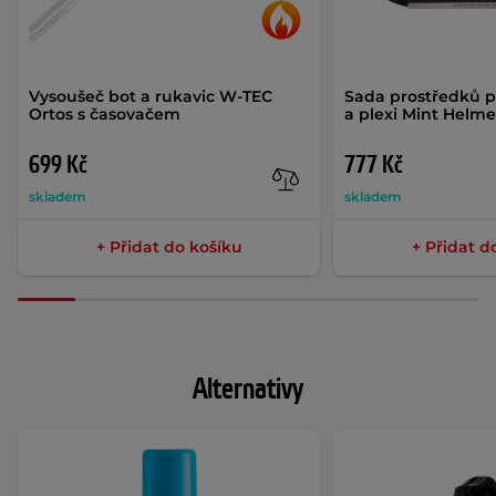
Vysoušeč bot a rukavic W-TEC
Sada prostředků pr
Ortos s časovačem
a plexi Mint Helme
699 Kč
777 Kč
skladem
skladem
+ Přidat do košíku
+ Přidat d
Alternativy