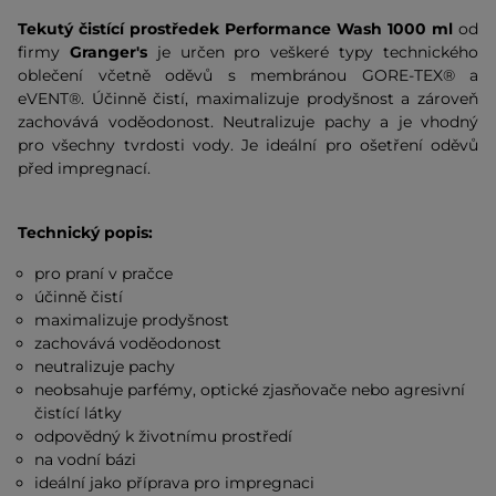
Tekutý čistící prostředek
Performance Wash 1000 ml
od
firmy
Granger's
je určen pro veškeré typy technického
oblečení včetně oděvů s membránou GORE-TEX® a
eVENT®. Účinně čistí, maximalizuje prodyšnost a zároveň
zachovává voděodonost. Neutralizuje pachy a je vhodný
pro všechny tvrdosti vody. Je ideální pro ošetření oděvů
před impregnací.
Technický popis:
pro praní v pračce
účinně čistí
maximalizuje prodyšnost
zachovává voděodonost
neutralizuje pachy
neobsahuje parfémy, optické zjasňovače nebo agresivní
čistící látky
odpovědný k životnímu prostředí
na vodní bázi
ideální jako příprava pro impregnaci