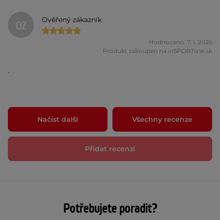
Ověřený zákazník
OZ
Hodnoceno: 7. 1. 2026
Produkt zakoupen na inSPORTline.sk
.
Načíst další
Všechny recenze
Přidat recenzi
Potřebujete poradit?