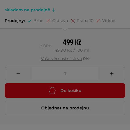
skladem na prodejně
Prodejny:
Brno
Ostrava
Praha 10
Vítkov
499 Kč
s DPH
49,90 Kč / 100 ml
Vaše věrnostní sleva
0%
Do košíku
Objednat na prodejnu