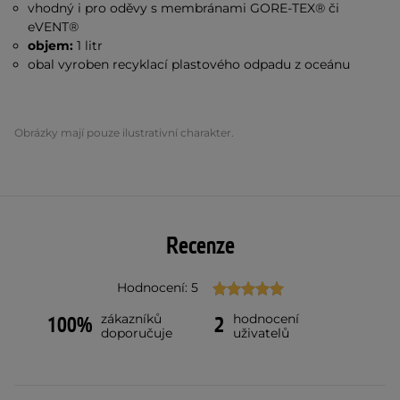
vhodný i pro oděvy s membránami GORE-TEX® či
eVENT®
objem:
1 litr
obal vyroben recyklací plastového odpadu z oceánu
Obrázky mají pouze ilustrativní charakter.
Recenze
Hodnocení: 5
zákazníků
hodnocení
100%
2
doporučuje
uživatelů