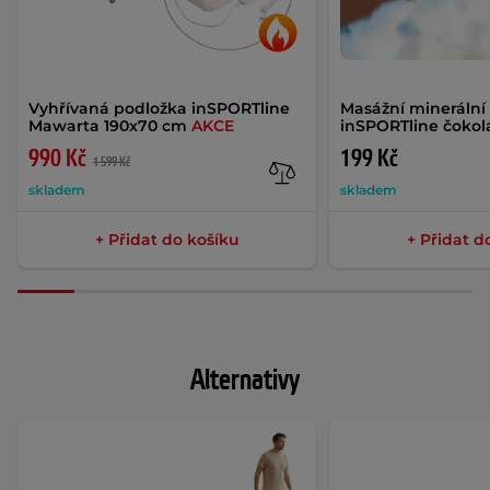
Vyhřívaná podložka inSPORTline
Masážní minerální 
Mawarta 190x70 cm
AKCE
inSPORTline čokol
990 Kč
199 Kč
1 599 Kč
skladem
skladem
+ Přidat do košíku
+ Přidat d
Alternativy