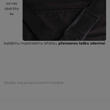
od nás
obdržíte
ke
každému masérskému lehátku,
přenosnou tašku zdarma!
Obrázky mají pouze ilustrativní charakter.