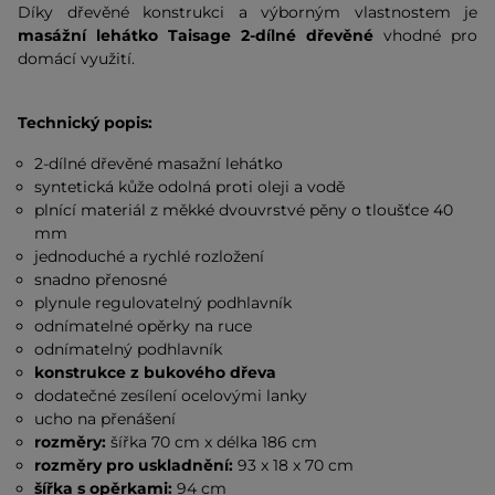
Díky dřevěné konstrukci a výborným vlastnostem je
masážní lehátko Taisage 2-dílné dřevěné
vhodné pro
domácí využití.
Technický popis:
2-dílné dřevěné masažní lehátko
syntetická kůže odolná proti oleji a vodě
plnící materiál z měkké dvouvrstvé pěny o tloušťce 40
mm
jednoduché a rychlé rozložení
snadno přenosné
plynule regulovatelný podhlavník
odnímatelné opěrky na ruce
odnímatelný podhlavník
konstrukce z bukového dřeva
dodatečné zesílení ocelovými lanky
ucho na přenášení
rozměry:
šířka 70 cm x délka 186 cm
rozměry pro uskladnění:
93 x 18 x 70 cm
šířka s opěrkami:
94 cm