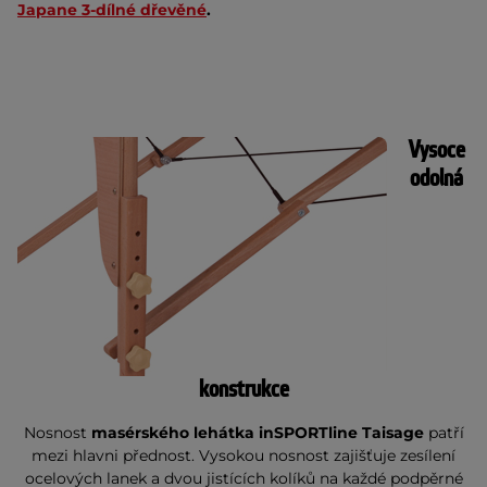
Japane 3-dílné dřevěné
.
Vysoce
odolná
konstrukce
Nosnost
masérského lehátka inSPORTline Taisage
patří
mezi hlavni přednost. Vysokou nosnost zajišťuje zesílení
ocelových lanek a dvou jistících kolíků na každé podpěrné