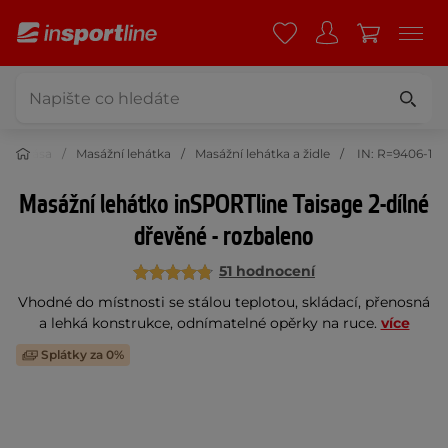
í a krása
Masážní lehátka
Masážní lehátka a židle
IN: R=9406-1
Masážní lehátko inSPORTline Taisage 2-dílné
dřevěné - rozbaleno
51 hodnocení
Vhodné do místnosti se stálou teplotou, skládací, přenosná
a lehká konstrukce, odnímatelné opěrky na ruce.
více
Splátky za 0%