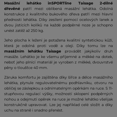
Masážní lehátko inSPORTline Taisage 2-dílné
dřevěné
patří mezi oblíbená masážní lehátka. Odolná
konstrukce z kvalitního bukového dřeva patří mezi hlavní
přednosti lehátka. Díky zesílení pomocí ocelových lanek a
dvou jistících kolíků na každé podpěrné noze je schopno
unést zatěž až 250 kg.
Jeho plocha k ležení je potažena kvalitní syntetickou kůží,
která je odolná proti vodě a oleji. Díky tomu lze na
masážním lehátku Taisage
provádět jakýkoliv druh
masáže. Lehátko je ke všemu příjemné a měkké na dotek,
neboť jeho plnící materiál je vyroben z měkké, dvouvrstvé
pěny o tloušťce 40 mm.
Záruka komfortu je zajištěna díky šířce a délce masážního
lehátka, plynule regulovatelnému podhlavníku, otvoru na
obličej se záslepkou a odnímatelným opěrkám na ruce. S 11-
stupňovou regulací výšky, možností sklopení podpěrných
nohou a odejmutí opěrek na ruce je možné lehátko všelijak
konstrukčně upravovat. Lze jej například celé složit a díky
uchu na straně i snadno přenést.