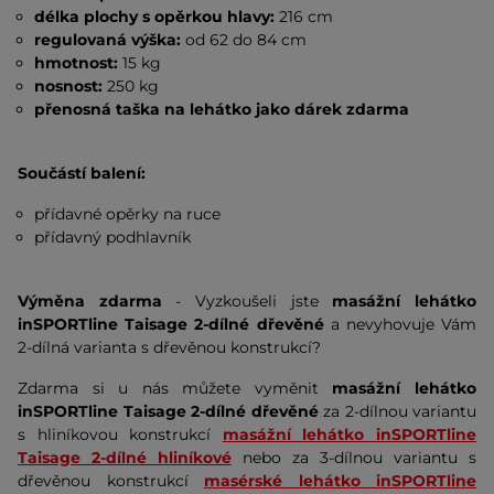
délka plochy s opěrkou hlavy:
216 cm
regulovaná výška:
od 62 do 84 cm
hmotnost:
15 kg
nosnost:
250 kg
přenosná taška na lehátko jako dárek zdarma
Součástí balení:
přídavné opěrky na ruce
přídavný podhlavník
Výměna zdarma
- Vyzkoušeli jste
masážní lehátko
inSPORTline Taisage 2-dílné dřevěné
a nevyhovuje Vám
2-dílná varianta s dřevěnou konstrukcí?
Zdarma si u nás můžete vyměnit
masážní lehátko
inSPORTline Taisage 2-dílné dřevěné
za 2-dílnou variantu
s hliníkovou konstrukcí
masážní lehátko inSPORTline
Taisage 2-dílné hliníkové
nebo za 3-dílnou variantu s
dřevěnou konstrukcí
masérské lehátko inSPORTline