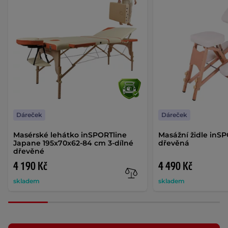
Dáreček
Dáreček
Masérské lehátko inSPORTline
Masážní židle inS
Japane 195x70x62-84 cm 3-dílné
dřevěná
dřevěné
4 190 Kč
4 490 Kč
skladem
skladem