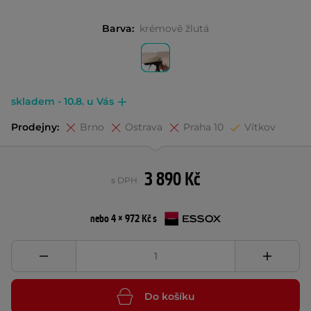
Barva:
krémově žlutá
skladem - 10.8. u Vás
Prodejny:
Brno
Ostrava
Praha 10
Vítkov
3 890 Kč
s DPH
nebo 4 × 972 Kč s
Do košíku