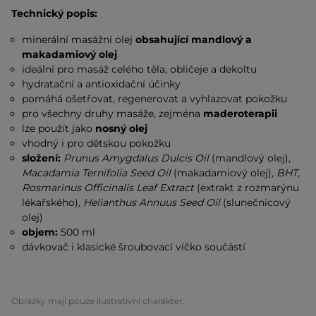
Technický popis:
minerální masážní olej
obsahující mandlový a
makadamiový olej
ideální pro masáž celého těla, obličeje a dekoltu
hydratační a antioxidační účinky
pomáhá ošetřovat, regenerovat a vyhlazovat pokožku
pro všechny druhy masáže, zejména
maderoterapii
lze použít jako
nosný olej
vhodný i pro dětskou pokožku
složení:
Prunus Amygdalus Dulcis Oil
(mandlový olej)
,
Macadamia Ternifolia Seed Oil
(makadamiový olej)
, BHT,
Rosmarinus Officinalis Leaf Extract
(extrakt z rozmarýnu
lékařského)
, Helianthus Annuus Seed Oil
(slunečnicový
olej)
objem:
500 ml
dávkovač i klasické šroubovací víčko součástí
Obrázky mají pouze ilustrativní charakter.