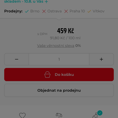
skladem - 10.8. u Vás
Prodejny:
Brno
Ostrava
Praha 10
Vítkov
459 Kč
s DPH
91,80 Kč / 100 ml
Vaše věrnostní sleva
0%
Do košíku
Objednat na prodejnu