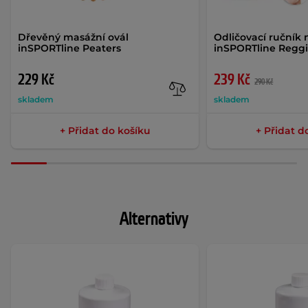
Dřevěný masážní ovál
Odličovací ručník 
inSPORTline Peaters
inSPORTline Regg
229 Kč
239 Kč
290 Kč
skladem
skladem
+ Přidat do košíku
+ Přidat d
Alternativy