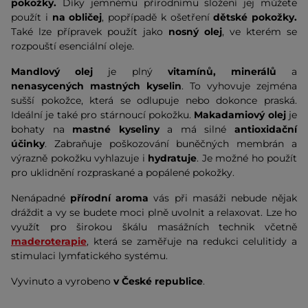
pokožky.
Díky jemnému přírodnímu složení jej můžete
použít i
na obličej
, popřípadě k ošetření
dětské pokožky.
Také lze přípravek použít jako
nosný olej
, ve kterém se
rozpouští esenciální oleje.
Mandlový olej
je plný
vitamínů, minerálů
a
nenasycených mastných kyselin
. To vyhovuje zejména
sušší pokožce, která se odlupuje nebo dokonce praská.
Ideální je také pro stárnoucí pokožku.
Makadamiový olej
je
bohaty na
mastné kyseliny
a má silné
antioxidační
účinky
. Zabraňuje poškozování buněčných membrán a
výrazně pokožku vyhlazuje i
hydratuje
. Je možné ho použít
pro uklidnění rozpraskané a popálené pokožky.
Nenápadné
přírodní aroma
vás při masáži nebude nějak
dráždit a vy se budete moci plně uvolnit a relaxovat. Lze ho
využít pro širokou škálu masážních technik včetně
maderoterapie
, která se zaměřuje na redukci celulitidy a
stimulaci lymfatického systému.
Vyvinuto a vyrobeno
v České republice
.