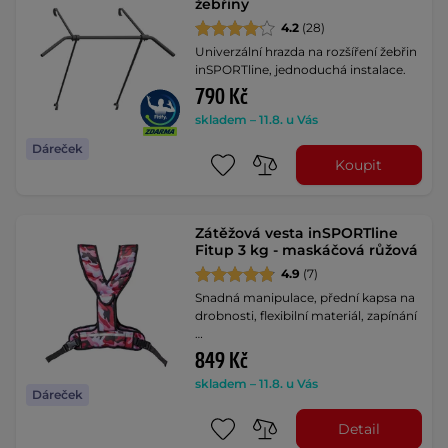
žebřiny
4.2
(28)
Univerzální hrazda na rozšíření žebřin
inSPORTline, jednoduchá instalace.
790 Kč
skladem – 11.8. u Vás
Dáreček
Koupit
Zátěžová vesta inSPORTline
Fitup 3 kg - maskáčová růžová
4.9
(7)
Snadná manipulace, přední kapsa na
drobnosti, flexibilní materiál, zapínání
…
849 Kč
skladem – 11.8. u Vás
Dáreček
Detail