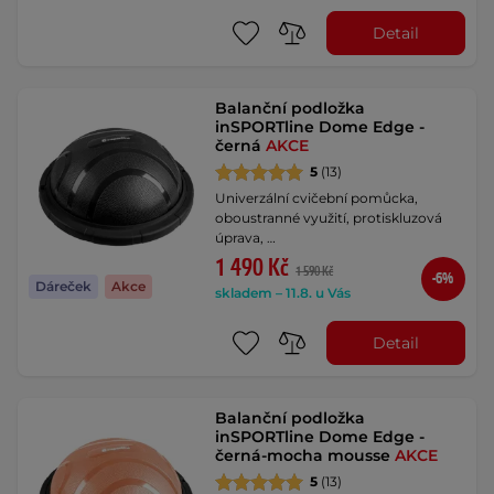
Detail
Balanční podložka
inSPORTline Dome Edge -
černá
AKCE
5
(13)
Univerzální cvičební pomůcka,
oboustranné využití, protiskluzová
úprava, …
1 490 Kč
1 590 Kč
-6%
Dáreček
Akce
skladem – 11.8. u Vás
Detail
Balanční podložka
inSPORTline Dome Edge -
černá-mocha mousse
AKCE
5
(13)