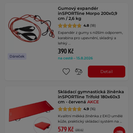
Gumový expandér
inSPORTline Morpo 200x0,9
cm / 2,6 kg
4.8
(18)
Expandér z gumy s nižším odporem,
karabina pro upevnění, skladný a
lehký …
390 Kč
Dáreček
na cestě – 15.8.2026
Detail
Skládací gymnastická žíněnka
inSPORTline Trifold 180x60x3
cm - červená
AKCE
4.9
(16)
Kvalitní měkká žíněnka z EKO umělé
kůže, praktický skládací systém na …
579 Kč
690 Kč
-16%