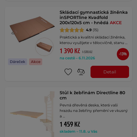
Skládací gymnastická žíněnka
inSPORTline Kvadfold
200x120x5 cm - hnědá
AKCE
4.9
(15)
Praktická a kvalitní skládací žíněnka,
kterou využijete v tělocvičně, stanu …
1 390 Kč
1 590 Kč
-13%
na cestě – 6.11.2026
Dáreček
Akce
Detail
Stůl k žebřinám Directline 80
cm
Pevná dřevěná deska, která vaši
hrazdu na žebřiny přemění ve vkusný
a …
1 459 Kč
skladem – 11.8. u Vás