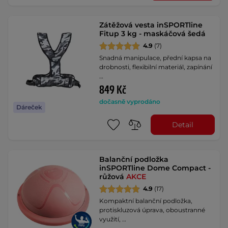
Zátěžová vesta inSPORTline
Fitup 3 kg - maskáčová šedá
4.9
(7)
Snadná manipulace, přední kapsa na
drobnosti, flexibilní materiál, zapínání
…
849 Kč
dočasně vyprodáno
Dáreček
Detail
Balanční podložka
inSPORTline Dome Compact -
růžová
AKCE
4.9
(17)
Kompaktní balanční podložka,
protiskluzová úprava, oboustranné
využití, …