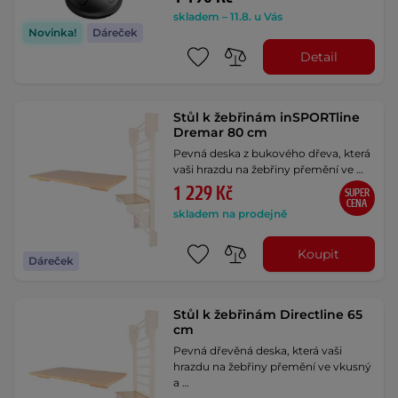
skladem – 11.8. u Vás
Novinka!
Dáreček
Detail
Stůl k žebřinám inSPORTline
Dremar 80 cm
Pevná deska z bukového dřeva, která
vaši hrazdu na žebřiny přemění ve …
1 229 Kč
SUPER
CENA
skladem na prodejně
Koupit
Dáreček
Stůl k žebřinám Directline 65
cm
Pevná dřevěná deska, která vaši
hrazdu na žebřiny přemění ve vkusný
a …