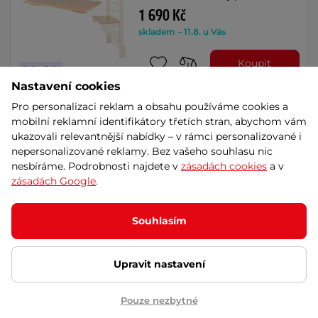
1 690 Kč
skladem – 11.8. u Vás
Koupit
Dáreček
Nastavení cookies
Pro personalizaci reklam a obsahu používáme cookies a
Stůl k žebřinám inSPORTline
mobilní reklamní identifikátory třetích stran, abychom vám
Steadyline 90 cm
ukazovali relevantnější nabídky – v rámci personalizované i
Pevná deska ze dřeva, která vaši
nepersonalizované reklamy. Bez vašeho souhlasu nic
hrazdu na žebřiny přemění ve vkusný
nesbíráme. Podrobnosti najdete v
zásadách cookies
a v
a …
zásadách Google
.
1 690 Kč
skladem – 11.8. u Vás
Souhlasím
Dáreček
Koupit
Upravit nastavení
Hrazda na žebřiny Directline
65 cm
Pouze nezbytné
5
(1)