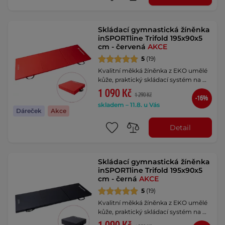
Skládací gymnastická žíněnka
inSPORTline Trifold 195x90x5
cm - červená
AKCE
5
(19)
Kvalitní měkká žíněnka z EKO umělé
kůže, praktický skládací systém na …
1 090 Kč
1 290 Kč
-16%
skladem – 11.8. u Vás
Dáreček
Akce
Detail
Skládací gymnastická žíněnka
inSPORTline Trifold 195x90x5
cm - černá
AKCE
5
(19)
Kvalitní měkká žíněnka z EKO umělé
kůže, praktický skládací systém na …