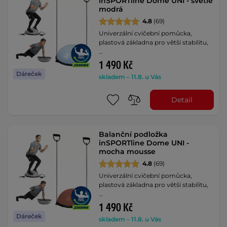
inSPORTline Dome UNI - světle
modrá
4.8
(69)
Univerzální cvičební pomůcka,
plastová základna pro větší stabilitu,
…
1 490 Kč
Dáreček
skladem – 11.8. u Vás
Detail
Balanční podložka
inSPORTline Dome UNI -
mocha mousse
4.8
(69)
Univerzální cvičební pomůcka,
plastová základna pro větší stabilitu,
…
1 490 Kč
Dáreček
skladem – 11.8. u Vás