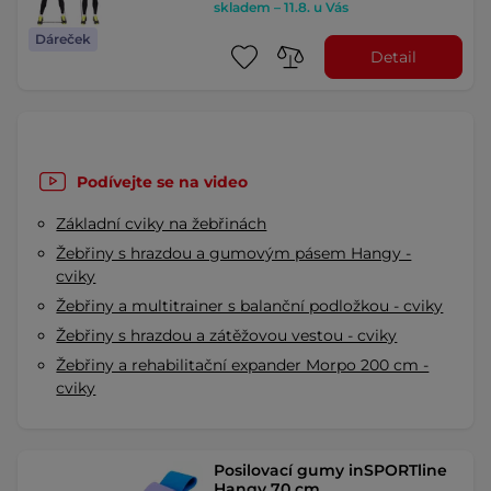
skladem – 11.8. u Vás
Dáreček
Detail
Podívejte se na video
Základní cviky na žebřinách
Žebřiny s hrazdou a gumovým pásem Hangy -
cviky
Žebřiny a multitrainer s balanční podložkou - cviky
Žebřiny s hrazdou a zátěžovou vestou - cviky
Žebřiny a rehabilitační expander Morpo 200 cm -
cviky
Posilovací gumy inSPORTline
Hangy 70 cm