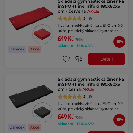
Skládací gymnastická žíněnka
inSPORTline Trifold 180x60x5
cm - červená
AKCE
5
(19)
Kvalitní měkká žíněnka z EKO umělé
kůže, praktický skládací systém na …
649 Kč
790 Kč
-18%
skladem – 11.8. u Vás
Dáreček
Akce
Detail
Skládací gymnastická žíněnka
inSPORTline Trifold 180x60x5
cm - černá
AKCE
5
(19)
Kvalitní měkká žíněnka z EKO umělé
kůže, praktický skládací systém na …
649 Kč
790 Kč
-18%
skladem – 11.8. u Vás
Dáreček
Akce