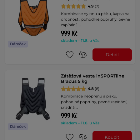
4.9
(7)
Kombinace nylonu a písku, kapsa na
drobnosti, pohodlné popruhy, pevné
zapínání, …
999 Kč
skladem – 11.8. u Vás
Dáreček
Detail
Zátěžová vesta inSPORTline
Bracus 5 kg
4.8
(6)
Kombinace neoprenu a písku,
pohodlné popruhy, pevné zapínání,
snadná …
999 Kč
skladem – 11.8. u Vás
Dáreček
Koupit