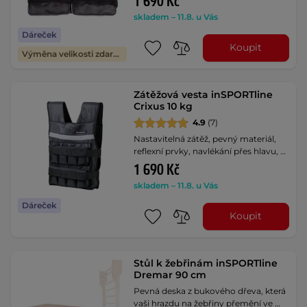
1 690 Kč
skladem – 11.8. u Vás
Dáreček
Koupit
Výměna velikosti zdarma
Zátěžová vesta inSPORTline
Crixus 10 kg
4.9
(7)
Nastavitelná zátěž, pevný materiál,
reflexní prvky, navlékání přes hlavu, …
1 690 Kč
skladem – 11.8. u Vás
Dáreček
Koupit
Stůl k žebřinám inSPORTline
Dremar 90 cm
Pevná deska z bukového dřeva, která
vaši hrazdu na žebřiny přemění ve …