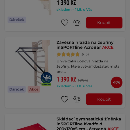
1 390 Kč
skladem – 11.8. u Vás
Dáreček
Koupit
Závěsná hrazda na žebřiny
inSPORTline AcroBar
AKCE
5
(5)
Univerzální ocelová hrazda na
žebřiny, která vytváří dostatek místa
pro …
1 390 Kč
1 690 Kč
-18%
skladem – 11.8. u Vás
Dáreček
Akce
Koupit
Skládací gymnastická žíněnka
inSPORTline Kvadfold
200x120x5 cm - červená
AKCE