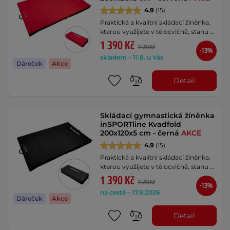
4.9
(15)
Praktická a kvalitní skládací žíněnka,
kterou využijete v tělocvičně, stanu …
1 390 Kč
1 590 Kč
-13%
skladem – 11.8. u Vás
Dáreček
Akce
Detail
Skládací gymnastická žíněnka
inSPORTline Kvadfold
200x120x5 cm - černá
AKCE
4.9
(15)
Praktická a kvalitní skládací žíněnka,
kterou využijete v tělocvičně, stanu …
1 390 Kč
1 590 Kč
-13%
na cestě – 17.9.2026
Dáreček
Akce
Detail