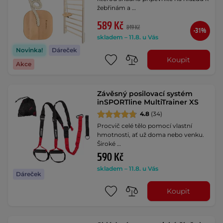
žebřinám a …
589 Kč
849 Kč
-31%
skladem – 11.8. u Vás
Novinka!
Dáreček
Koupit
Akce
Závěsný posilovací systém
inSPORTline MultiTrainer XS
4.8
(34)
Procvič celé tělo pomocí vlastní
hmotnosti, ať už doma nebo venku.
Široké …
590 Kč
skladem – 11.8. u Vás
Dáreček
Koupit