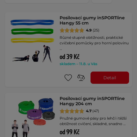
Posilovací gumy inSPORTline
Hangy 55 cm
4.9
(25)
Různé stupně obtížnosti, praktické
cvičební pomůcky pro horní polovinu
…
od 39 Kč
skladem – 11.8. u Vás
Detail
Posilovací gumy inSPORTline
Hangy 204 cm
4.7
(47)
Pružné gumové pásy pro lehčí i těžší
obtížnost cvičení, skladné, snadno …
od 99 Kč