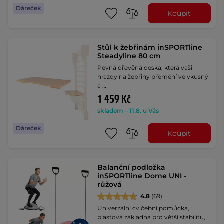
Dáreček
Koupit
Stůl k žebřinám inSPORTline
Steadyline 80 cm
Pevná dřevěná deska, která vaši
hrazdy na žebřiny přemění ve vkusný
a …
1 459 Kč
skladem – 11.8. u Vás
Dáreček
Koupit
Balanční podložka
inSPORTline Dome UNI -
růžová
4.8
(69)
Univerzální cvičební pomůcka,
plastová základna pro větší stabilitu,