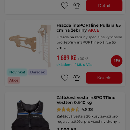
Detail
Hrazda inSPORTline Pullara 65
cm na žebřiny
AKCE
Hrazda na žebřiny speciálně vyrobená
pro žebřiny inSPORTline o šířce 65
cm! …
1 689 Kč
1 989 Kč
-15%
skladem – 11.8. u Vás
Novinka!
Dáreček
Koupit
Akce
Zátěžová vesta inSPORTline
Vestten 0,5-10 kg
4.5
(15)
Zátěžová vesta s 20 kusy závaží pro
regulaci zátěže, pro všechny druhy …