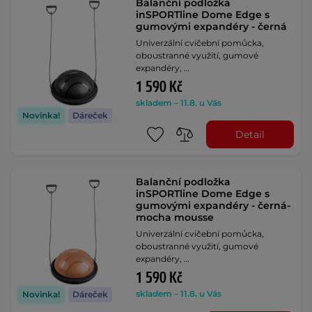
Balanční podložka
inSPORTline Dome Edge s
gumovými expandéry - černá
Univerzální cvičební pomůcka,
oboustranné využití, gumové
expandéry, …
1 590 Kč
skladem – 11.8. u Vás
Novinka!
Dáreček
Detail
Balanční podložka
inSPORTline Dome Edge s
gumovými expandéry - černá-
mocha mousse
Univerzální cvičební pomůcka,
oboustranné využití, gumové
expandéry, …
1 590 Kč
skladem – 11.8. u Vás
Novinka!
Dáreček