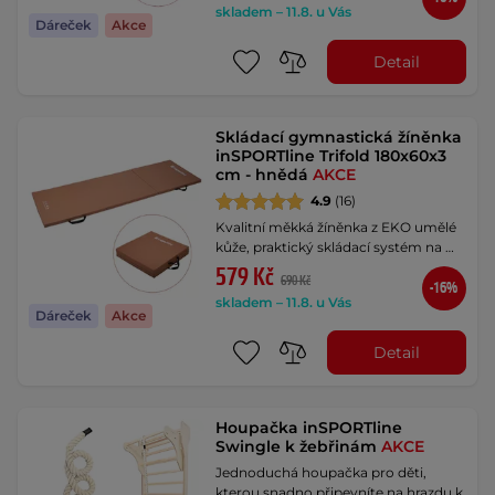
skladem – 11.8. u Vás
Dáreček
Akce
Detail
Skládací gymnastická žíněnka
inSPORTline Trifold 180x60x3
cm - hnědá
AKCE
4.9
(16)
Kvalitní měkká žíněnka z EKO umělé
kůže, praktický skládací systém na …
579 Kč
690 Kč
-16%
skladem – 11.8. u Vás
Dáreček
Akce
Detail
Houpačka inSPORTline
Swingle k žebřinám
AKCE
Jednoduchá houpačka pro děti,
kterou snadno připevníte na hrazdu k