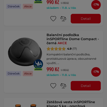
990 Kč
1 190 Kč
-17%
Dáreček
Akce
skladem – 11.8. u Vás
Detail
Balanční podložka
inSPORTline Dome Compact -
černá
AKCE
4.9
(17)
Kompaktní balanční podložka,
protiskluzová úprava, oboustranné
využití, …
990 Kč
1 190 Kč
-17%
Dáreček
Akce
skladem – 11.8. u Vás
Detail
Zátěžová vesta inSPORTline
Klaper 5 kg - oranžová