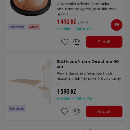
Univerzální cvičební pomůcka,
oboustranné využití, protiskluzová
úprava, …
1 490 Kč
1 590 Kč
-6%
Dáreček
Akce
skladem – 11.8. u Vás
Detail
Stůl k žebřinám Directline 90
cm
Pevná deska ze dřeva, která vaši
hrazdy na žebřiny přemění ve vkusný
a …
1 590 Kč
skladem – 11.8. u Vás
Dáreček
Koupit