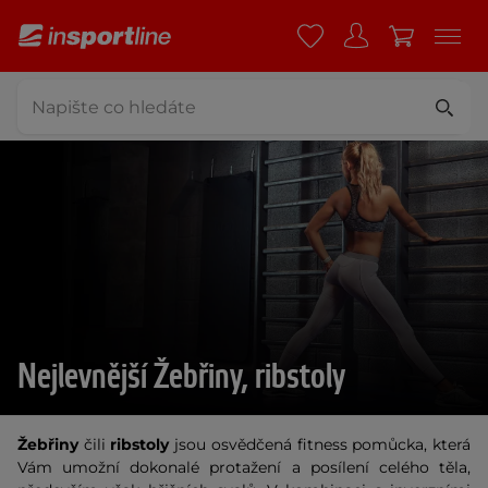
Nejlevnější Žebřiny, ribstoly
Žebřiny
čili
ribstoly
jsou osvědčená fitness pomůcka, která
Vám umožní dokonalé protažení a posílení celého těla,