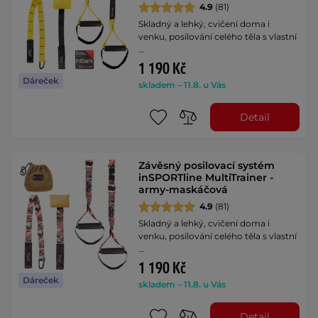
4.9
(81)
Skladný a lehký, cvičení doma i
venku, posilování celého těla s vlastní
…
1 190 Kč
Dáreček
skladem – 11.8. u Vás
Detail
Závěsný posilovací systém
inSPORTline MultiTrainer -
army-maskáčová
4.9
(81)
Skladný a lehký, cvičení doma i
venku, posilování celého těla s vlastní
…
1 190 Kč
Dáreček
skladem – 11.8. u Vás
Detail