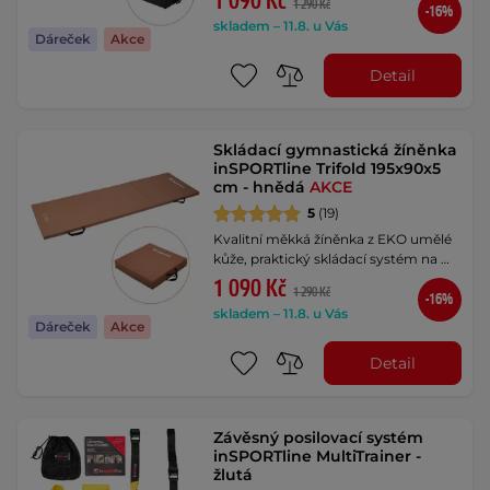
1 090 Kč
1 290 Kč
-16%
skladem – 11.8. u Vás
Dáreček
Akce
Detail
Skládací gymnastická žíněnka
inSPORTline Trifold 195x90x5
cm - hnědá
AKCE
5
(19)
Kvalitní měkká žíněnka z EKO umělé
kůže, praktický skládací systém na …
1 090 Kč
1 290 Kč
-16%
skladem – 11.8. u Vás
Dáreček
Akce
Detail
Závěsný posilovací systém
inSPORTline MultiTrainer -
žlutá