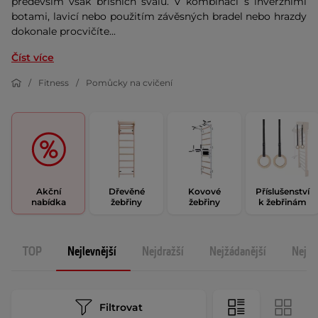
především však břišních svalů. V kombinaci s inverzními
botami, lavicí nebo použitím závěsných bradel nebo hrazdy
dokonale procvičíte...
Číst více
Fitness
Pomůcky na cvičení
Akční
Dřevěné
Kovové
Příslušenství
nabídka
žebřiny
žebřiny
k žebřinám
TOP
Nejlevnější
Nejdražší
Nejžádanější
Nejno
Filtrovat