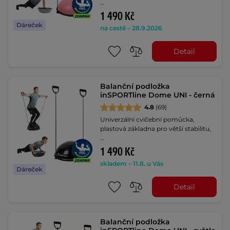
…
1 490 Kč
Dáreček
na cestě – 28.9.2026
Detail
Balanční podložka
inSPORTline Dome UNI - černá
4.8
(69)
Univerzální cvičební pomůcka,
plastová základna pro větší stabilitu,
…
1 490 Kč
skladem – 11.8. u Vás
Dáreček
Detail
Balanční podložka