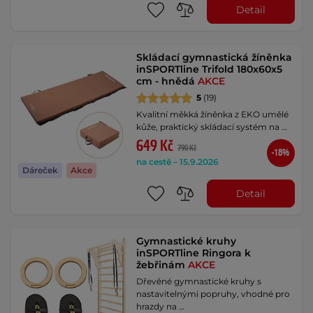
Detail
Skládací gymnastická žíněnka
inSPORTline Trifold 180x60x5
cm - hnědá
AKCE
5
(19)
Kvalitní měkká žíněnka z EKO umělé
kůže, praktický skládací systém na …
649 Kč
790 Kč
-18%
na cestě – 15.9.2026
Dáreček
Akce
Detail
Gymnastické kruhy
inSPORTline Ringora k
žebřinám
AKCE
Dřevěné gymnastické kruhy s
nastavitelnými popruhy, vhodné pro
hrazdy na …