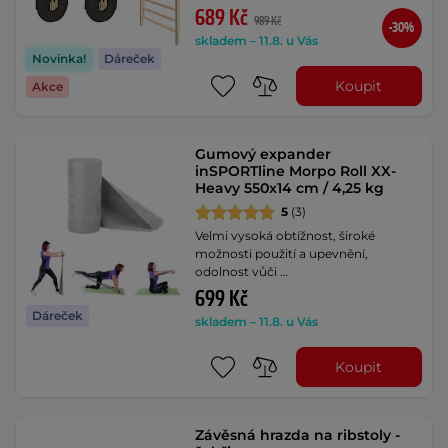
689 Kč
989 Kč
-30%
skladem – 11.8. u Vás
Novinka!
Dáreček
Koupit
Akce
Gumový expander
inSPORTline Morpo Roll XX-
Heavy 550x14 cm / 4,25 kg
5
(3)
Velmi vysoká obtížnost, široké
možnosti použití a upevnění,
odolnost vůči …
699 Kč
Dáreček
skladem – 11.8. u Vás
Koupit
Závěsná hrazda na ribstoly -