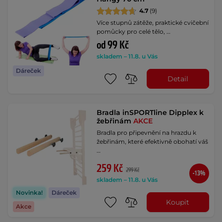
4.7
(9)
Více stupnů zátěže, praktické cvičební
pomůcky pro celé tělo, …
od 99 Kč
skladem – 11.8. u Vás
Dáreček
Detail
Bradla inSPORTline Dipplex k
žebřinám
AKCE
Bradla pro připevnění na hrazdu k
žebřinám, které efektivně obohatí váš
…
259 Kč
299 Kč
-13%
skladem – 11.8. u Vás
Novinka!
Dáreček
Koupit
Akce