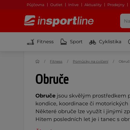
Půjčovna
Outlet
Inlive
Aktuality
Prodejny
Fitness
Sport
Cyklistika
Fitness
Pomůcky na cvičení
Obruč
Obruče
Obruče
jsou skvělým prostředkem pr
kondice, koordinace či motorických 
Některé obruče lze využít i jinými z
Hitem posledních let je i tanec s obr