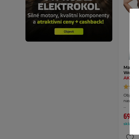
Masážn
Weight
AKCE
Objevte 
nastavi
…
690 K
skladem 