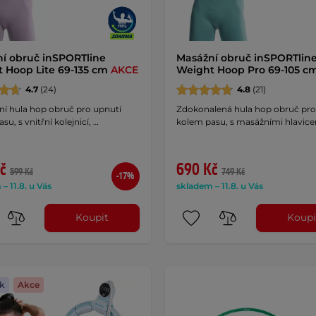
í obruč inSPORTline
Masážní obruč inSPORTlin
 Hoop Lite 69-135 cm
AKCE
Weight Hoop Pro 69-105 c
4.7
(24)
4.8
(21)
ní hula hop obruč pro upnutí
Zdokonalená hula hop obruč pro
su, s vnitřní kolejnicí, …
kolem pasu, s masážními hlavice
č
690 Kč
599 Kč
749 Kč
-17%
– 11.8. u Vás
skladem – 11.8. u Vás
Koupit
Koupi
k
Akce