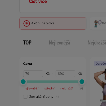
Číst více
Akční nabídka
We
TOP
Nejlevnější
Nejdražší
Cena
Dáreče
Kč
-
Kč
(9)
nejlevnější
střední
nejdražší
Jen akční ceny
(4)