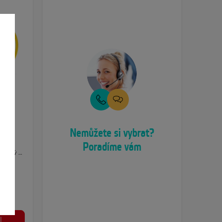
ne
Nemůžete si vybrat?
ické
Poradíme vám
pružný …
l