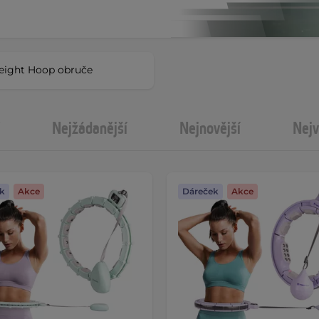
ight Hoop obruče
Nejžádanější
Nejnovější
Nejv
k
Akce
Dáreček
Akce