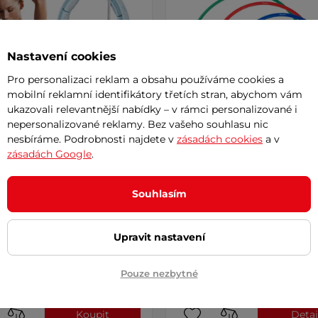
Nastavení cookies
Pro personalizaci reklam a obsahu používáme cookies a
mobilní reklamní identifikátory třetích stran, abychom vám
ukazovali relevantnější nabídky – v rámci personalizované i
nepersonalizované reklamy. Bez vašeho souhlasu nic
nesbíráme. Podrobnosti najdete v
zásadách cookies
a v
í obruč inSPORTline
Plastové obruče inSPORTli
zásadách Google
.
 Hoop Flex 69-117,5 cm
Hulaho 40-80 cm
5
(3)
Souhlasím
4.6
(15)
Skvělá pomůcka pro zlepšení fyz
nový způsob cvičení s
kondice a koordinace, odolný a 
telnou hmotností a 15 masážními
Upravit nastavení
č
od 79 Kč
890 Kč
-22%
Pouze nezbytné
– 11.8. u Vás
skladem – 11.8. u Vás
Koupit
Detai