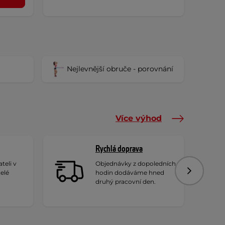
Nejlevnější obruče - porovnání
Více výhod
Rychlá doprava
teli v
Objednávky z dopoledních
celé
hodin dodáváme hned
Následujíc
druhý pracovní den.