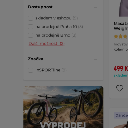
Dostupnost
skladem v eshopu
(9)
Masážn
na prodejně Praha 10
(5)
Weight
na prodejně Brno
(3)
Další možnosti (2)
Inovativ
kolem pa
Značka
499 K
inSPORTline
(9)
skladem 
Dáreče