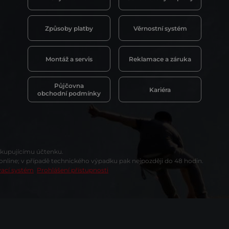
Způsoby platby
Věrnostní systém
Montáž a servis
Reklamace a záruka
Půjčovna
Kariéra
obchodní podmínky
t kupujícímu účtenku.
 online; v případě technického výpadku pak nejpozději do 48 hodin.
vací systém
Prohlášení přístupnosti