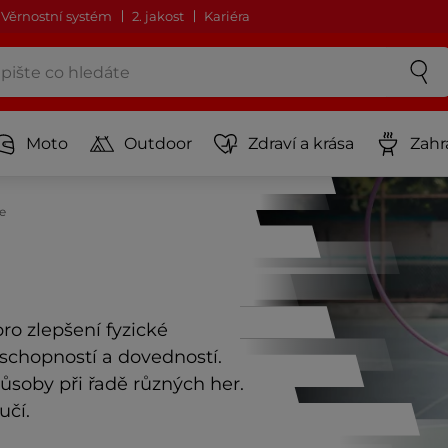
Věrnostní systém
2. jakost
Kariéra
Moto
Outdoor
Zdraví a krása
Zahr
e
o zlepšení fyzické
schopností a dovedností.
působy při řadě různých her.
učí.