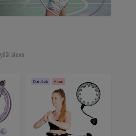
yšší sleva
Dáreček
Akce