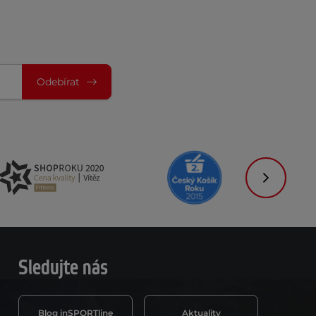
Odebírat
Následujíc
Sledujte nás
Blog inSPORTline
Aktuality