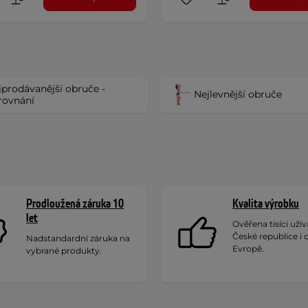
jprodávanější obruče -
Nejlevnější obruče
rovnání
Prodloužená záruka 10
Kvalita výrobku
let
Ověřena tisíci uživa
České republice i 
Nadstandardní záruka na
Evropě.
vybrané produkty.