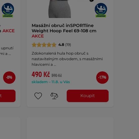
e
Masážní obruč inSPORTline
m
AKCE
Weight Hoop Feel 69-108 cm
AKCE
4.8
(19)
 upnutí
Zdokonalená hula hop obruč s
mi a …
nastavitelným obvodem, s masážními
hlavicemi a …
490 Kč
590 Kč
-8%
-17%
skladem – 11.8. u Vás
t
Koupit