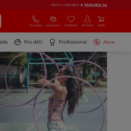
Akční nabídka 🔥
Mrkněte se
Kontakty
porovnání
Oblíbené
Přihlásit
Košík
ada
Pro děti
Professional
Akce