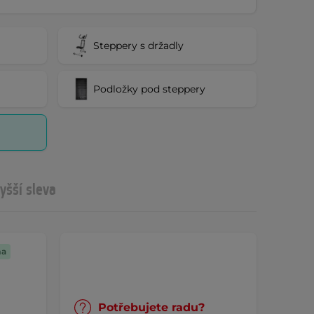
Steppery s držadly
Podložky pod steppery
yšší sleva
ma
Potřebujete radu?