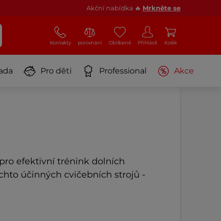
Akční nabídka 🔥
Mrkněte se
Kontakty
porovnání
Oblíbené
Přihlásit
Košík
ada
Pro děti
Professional
Akce
pro efektivní trénink dolních
chto účinných cvičebních strojů -