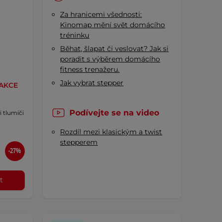
Za hranicemi všednosti:
Kinomap mění svět domácího
tréninku
Běhat, šlapat či veslovat? Jak si
poradit s výběrem domácího
fitness trenažeru.
Jak vybrat stepper
AKCE
Podívejte se na video
 tlumiči
Rozdíl mezi klasickým a twist
stepperem
-27%
t