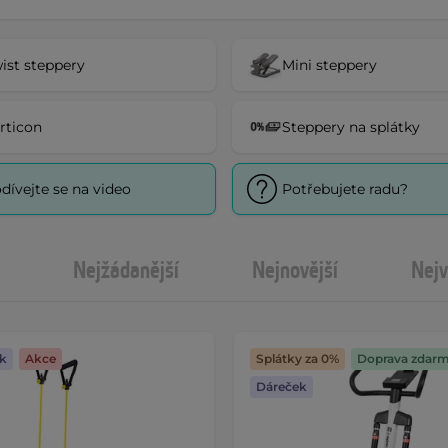
ist steppery
Mini steppery
rticon
Steppery na splátky
dívejte se na video
Potřebujete radu?
Nejžádanější
Nejnovější
Nejv
k
Akce
Splátky za 0%
Doprava zdar
Dáreček