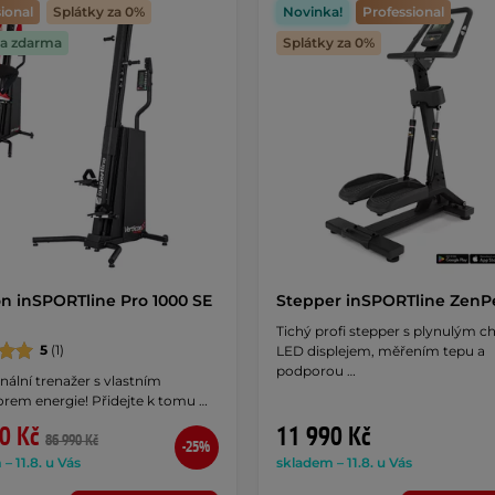
ional
Splátky za 0%
Novinka!
Professional
a zdarma
Splátky za 0%
on inSPORTline Pro 1000 SE
Stepper inSPORTline ZenP
Tichý profi stepper s plynulým 
5
(1)
LED displejem, měřením tepu a
podporou …
nální trenažer s vlastním
orem energie! Přidejte k tomu …
0 Kč
11 990 Kč
86 990 Kč
-25%
– 11.8. u Vás
skladem – 11.8. u Vás