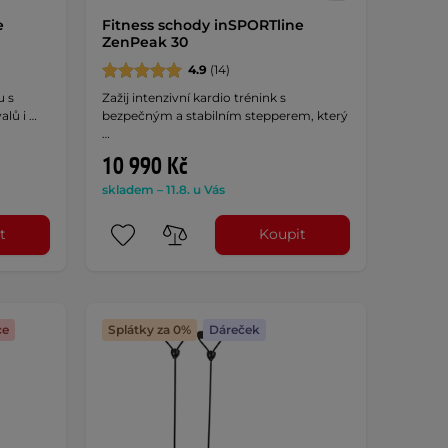
e
Fitness schody inSPORTline
ZenPeak 30
4.9
(14)
u s
Zažij intenzivní kardio trénink s
alů i …
bezpečným a stabilním stepperem, který
…
10 990 Kč
skladem – 11.8. u Vás
t
Koupit
ce
Splátky za 0%
Dáreček