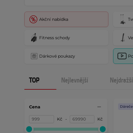
Akční nabídka
Tw
Fitness schody
Ve
Dárkové poukazy
Po
TOP
Nejlevnější
Nejdražší
Cena
Dáreče
Kč
-
Kč