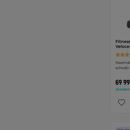
Fitnes
Veloce
Maximáln
schodů 
69 99
skladem 
Dáreče