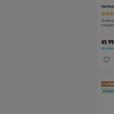
Vertic
Skvěle 
trenažer
…
45 99
skladem 
Profess
Doprav