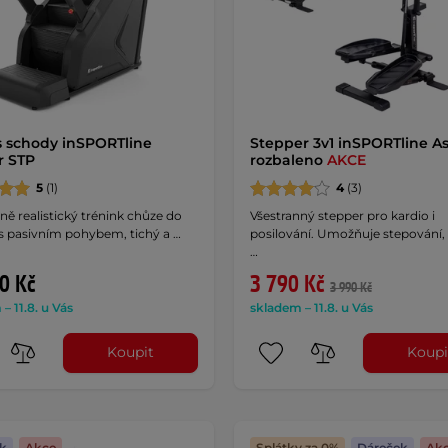
s schody inSPORTline
Stepper 3v1 inSPORTline Ast
r STP
rozbaleno
AKCE
5
(1)
4
(3)
ě realistický trénink chůze do
Všestranný stepper pro kardio i
s pasivním pohybem, tichý a …
posilování. Umožňuje stepování,
…
0 Kč
3 790 Kč
3 990 Kč
– 11.8. u Vás
skladem – 11.8. u Vás
Koupit
Koupi
k
Akce
Splátky za 0%
Dáreček
Ak