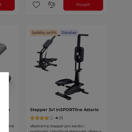
t
Koupit
Splátky za 0%
Dáreček
Movix
Stepper 3v1 inSPORTline Astario
4
(3)
 pořádně
Všestranný stepper pro kardio i
hod, …
posilování. Umožňuje stepování, dřepy s