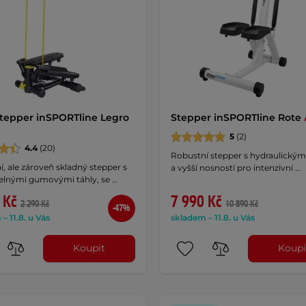
stepper inSPORTline Legro
Stepper inSPORTline Rote
5
(2)
4.4
(20)
Robustní stepper s hydraulickými
, ale zároveň skladný stepper s
a vyšší nosností pro intenzivní …
telnými gumovými táhly, se …
 Kč
7 990 Kč
2 290 Kč
10 890 Kč
-47%
– 11.8. u Vás
skladem – 11.8. u Vás
Koupit
Koupi