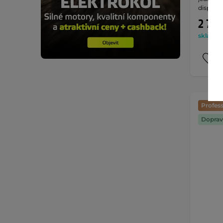
displeje
2 790
skladem 
Profess
Doprav