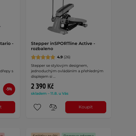
ario -
Stepper inSPORTline Active -
rozbaleno
4.9
(26)
Stepper se stylovým designem,
 dřepy s
jednoduchým ovládáním a přehledným
displejem si …
2 390 Kč
-5%
skladem – 11.8. u Vás
t
Koupit
ce
Splátky za 0%
Doprava zdarma