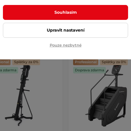
m si …
Souhlasím
 Kč
1 890 Kč
– 11.8. u Vás
skladem – 11.8. u Vás
Upravit nastavení
Koupit
Koupi
Pouze nezbytné
ional
Splátky za 0%
Professional
Splátky za 0%
a zdarma
Doprava zdarma