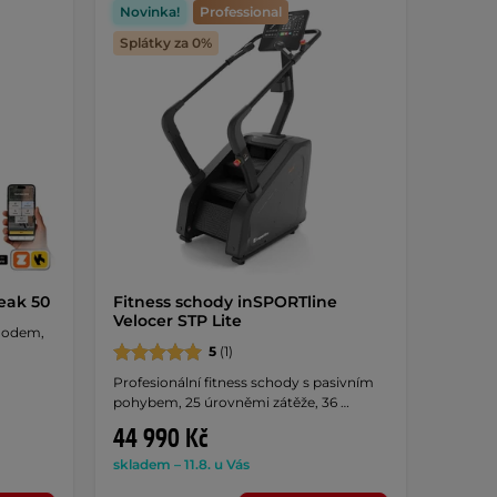
Novinka!
Professional
Splátky za 0%
eak 50
Fitness schody inSPORTline
Velocer STP Lite
chodem,
5
(1)
Profesionální fitness schody s pasivním
pohybem, 25 úrovněmi zátěže, 36 …
44 990 Kč
skladem – 11.8. u Vás