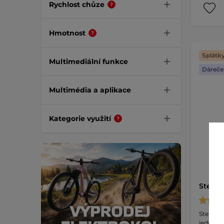
Rychlost chůze
Hmotnost
Splátk
Multimediální funkce
Dáreče
Multimédia a aplikace
Kategorie využití
Steppe
Stepper
jednodu