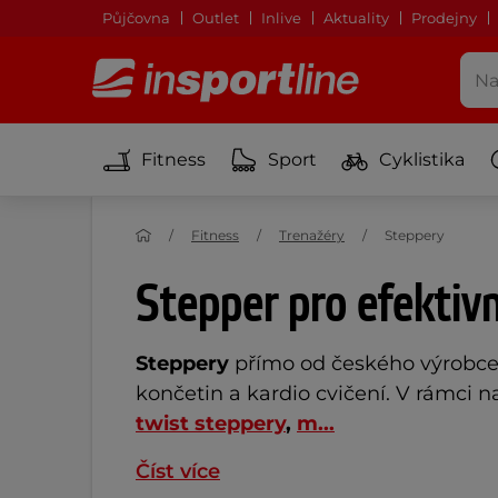
Půjčovna
Outlet
Inlive
Aktuality
Prodejny
Fitness
Sport
Cyklistika
Fitness
Trenažéry
Steppery
Stepper pro efektivn
Steppery
přímo od českého výrobc
končetin a kardio cvičení. V rámci n
twist steppery
,
m...
Číst více