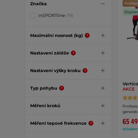
Značka
Profess
Doprav
inSPORTline
(19)
Maximální nosnost (kg)
Nastavení zátěže
Nastavení výšky kroku
Vertic
Typ pohybu
AKCE
Měření kroků
Profesio
generát
65 49
Měření tepové frekvence
skladem 