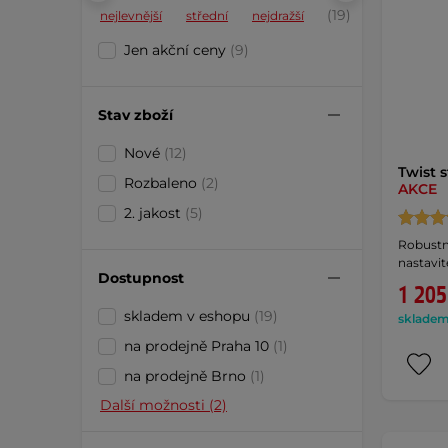
(19)
nejlevnější
střední
nejdražší
Jen akční ceny
(9)
Stav zboží
Nové
(12)
Twist 
Rozbaleno
(2)
AKCE
2. jakost
(5)
Robustní
nastavi
Dostupnost
1 205
skladem v eshopu
(19)
skladem 
na prodejně Praha 10
(1)
na prodejně Brno
(1)
Další možnosti (2)