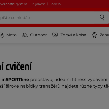
Věrnostní systém
2. jakost
Kariéra
Moto
Outdoor
Zdraví a krása
Zahr
í cvičení
e
inSPORTline
představují ideální fitness vybavení 
aší široké nabídky trenažérů najdete různé typy tě