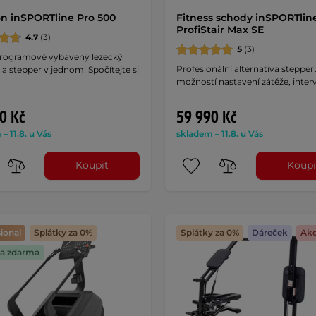
on inSPORTline Pro 500
Fitness schody inSPORTlin
ProfiStair Max SE
4.7
(3)
5
(3)
programově vybavený lezecký
Profesionální alternativa stepper
 a stepper v jednom! Spočítejte si
možností nastavení zátěže, interv
0 Kč
59 990 Kč
– 11.8. u Vás
skladem – 11.8. u Vás
Koupit
Koupi
ional
Splátky za 0%
Splátky za 0%
Dáreček
Ak
a zdarma