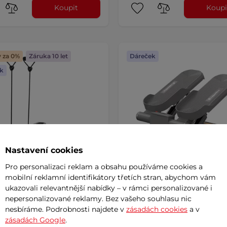
Koupit
Koupi
y za 0%
Záruka 10 let
Dáreček
k
Nastavení cookies
Pro personalizaci reklam a obsahu používáme cookies a
mobilní reklamní identifikátory třetích stran, abychom vám
ukazovali relevantnější nabídky – v rámci personalizované i
r inSPORTline Active
Mini stepper inSPORTline 
nepersonalizované reklamy. Bez vašeho souhlasu nic
4.9
(26)
4.8
(16)
nesbíráme. Podrobnosti najdete v
zásadách cookies
a v
 se stylovým designem,
Jednoduchý stepper, na kterém
zásadách Google
.
chým ovládáním a přehledným
zamakáte. Malý, skladný, tichý c