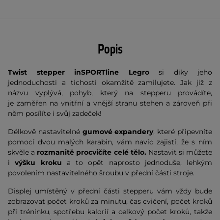
Popis
Twist stepper inSPORTline Legro
si díky jeho
jednoduchosti a tichosti okamžitě zamilujete. Jak již z
názvu vyplývá, pohyb, který na stepperu provádíte,
je zaměřen na vnitřní a vnější stranu stehen a zároveň při
něm posílíte i svůj zadeček!
Délkově nastavitelné
g
umové expandery
, které připevníte
pomocí dvou malých karabin,
vám navíc zajistí, že s ním
skvěle a
rozmanitě procvičíte celé tělo.
Nastavit si můžete
i
výšku kroku
a to opět naprosto jednoduše, lehkým
povolením nastavitelného šroubu v přední části stroje.
Displej umístěný v přední části stepperu vám vždy bude
zobrazovat počet kroků za minutu, čas cvičení, počet kroků
při tréninku, spotřebu kalorií a celkový počet kroků, takže