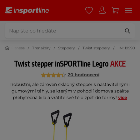
Fitness
Trenažéry
Steppery
Twist steppery
IN: 19990
Twist stepper inSPORTline Legro
AKCE
20 hodnocení
Robustní, ale zároveň skladný stepper s nastavitelnými
gumovými táhly, se kterým v pohodlí domova spálíte
přebytečná kila a vrátíte své tělo zpět do formy!
více