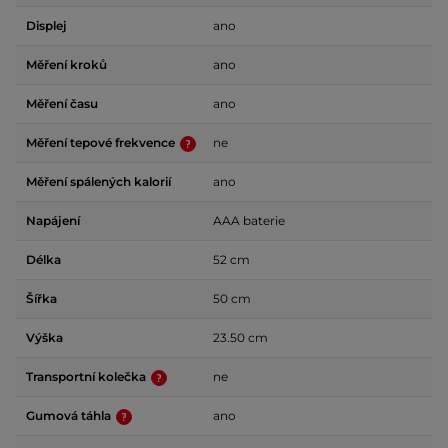
Displej
ano
Měření kroků
ano
Měření času
ano
Měření tepové frekvence
ne
Měření spálených kalorií
ano
Napájení
AAA baterie
Délka
52 cm
Šířka
50 cm
Výška
23.50 cm
Transportní kolečka
ne
Gumová táhla
ano