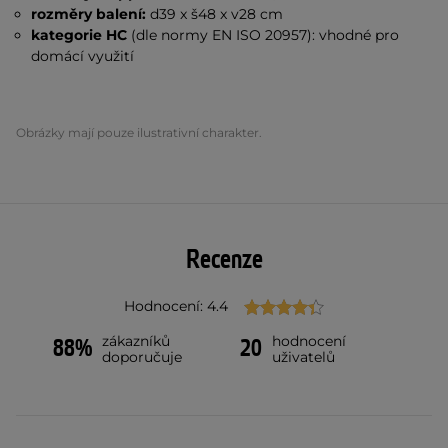
rozměry balení:
d39 x š48 x v28 cm
kategorie HC
(dle normy EN ISO 20957): vhodné pro
domácí využití
Obrázky mají pouze ilustrativní charakter.
Recenze
Hodnocení: 4.4
zákazníků
hodnocení
88%
20
doporučuje
uživatelů