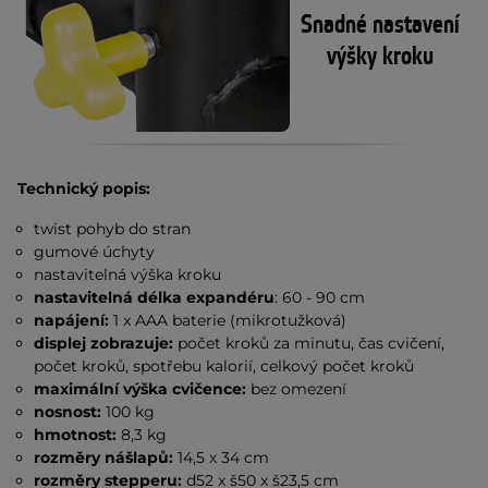
Snadné nastavení
výšky kroku
Technický popis:
twist pohyb do stran
gumové úchyty
nastavitelná výška kroku
nastavitelná délka expandéru
: 60 - 90 cm
napájení:
1 x AAA baterie (mikrotužková)
displej zobrazuje:
počet kroků za minutu, čas cvičení,
počet kroků, spotřebu kalorií, celkový počet kroků
maximální výška cvičence:
bez omezení
nosnost:
100 kg
hmotnost:
8,3 kg
rozměry nášlapů:
14,5 x 34 cm
rozměry stepperu:
d52 x š50 x š23,5 cm