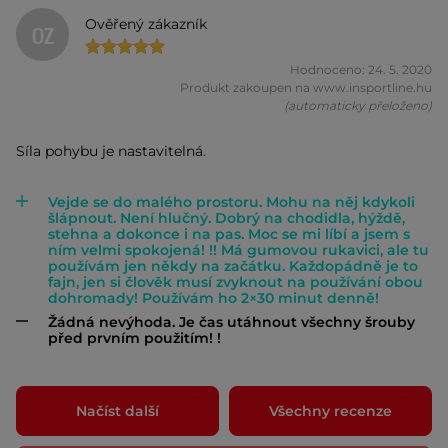
Ověřený zákazník
OZ
Hodnoceno: 24. 5. 2020
Produkt zakoupen na www.insportline.hu
(automaticky přeloženo)
Síla pohybu je nastavitelná.
Vejde se do malého prostoru. Mohu na něj kdykoli
šlápnout. Není hlučný. Dobrý na chodidla, hýždě,
stehna a dokonce i na pas. Moc se mi líbí a jsem s
ním velmi spokojená! !! Má gumovou rukavici, ale tu
používám jen někdy na začátku. Každopádně je to
fajn, jen si člověk musí zvyknout na používání obou
dohromady! Používám ho 2×30 minut denně!
Žádná nevýhoda. Je čas utáhnout všechny šrouby
před prvním použitím! !
Načíst další
Všechny recenze