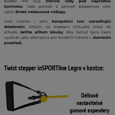
budete mít svůj
trénink vždy pod naprostou
kontrolou
. Vaše pohodlí a zároveň bezpečnost vždy
zajistí
široké neklouzavé nášlapy
.
Jistě oceníte i jeho
kompaktní tvar usnadňující
skladování.
Ačkoliv na stepperu imitujete chůzi do
schodů,
šetříte přitom klouby
,
díky čemuž bývá často
využíván jako alternativa pro kondiční trénink v
domácím
prostředí.
Twist stepper inSPORTline Legro v kostce:
Délkově
nastavitelné
gumové expandery