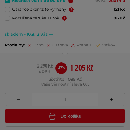
Možnost vrátit do 90 dnů
36 Kč
zdarma
Garance okamžité výměny
121 Kč
Rozšířená záruka +1 rok
96 Kč
skladem - 10.8. u Vás
Prodejny:
Brno
Ostrava
Praha 10
Vítkov
2 290 Kč
1 205 Kč
-47%
s DPH
ušetříte
1 085 Kč
Vaše věrnostní sleva
0%
Do košíku