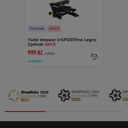
Dáreček
AKCE
Twist stepper inSPORTline Legro -
2.jakost
AKCE
999 Kč
2 290 Kč
skladem