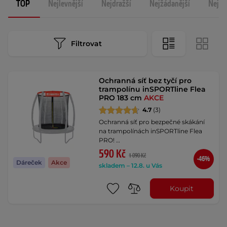
TOP
Nejlevnější
Nejdražší
Nejžádanější
Nejno
Filtrovat
Ochranná síť bez tyčí pro
trampolínu inSPORTline Flea
PRO 183 cm
AKCE
4.7
(3)
Ochranná síť pro bezpečné skákání
na trampolínách inSPORTline Flea
PRO! …
590 Kč
1 090 Kč
-46%
Dáreček
Akce
skladem – 12.8. u Vás
Koupit