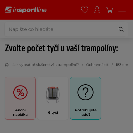
Zvolte počet tyčí u vaší trampolíny:
nám
Jak vybrat příslušenství k trampolíně?
Ochranná síť
183 cm
Akční
Potřebujete
6 tyčí
nabídka
radu?