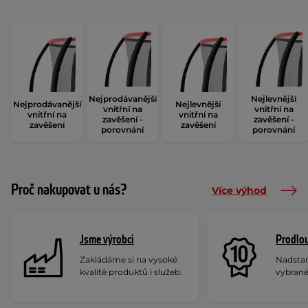
Nejprodávanější
Nejlevnější
Nejprodávanější
Nejlevnější
vnitřní na
vnitřní na
vnitřní na
vnitřní na
zavěšení -
zavěšení -
zavěšení
zavěšení
porovnání
porovnání
Proč nakupovat u nás?
Více výhod
Jsme výrobci
Prodlou
Zakládáme si na vysoké
Nadstan
kvalitě produktů i služeb.
vybrané