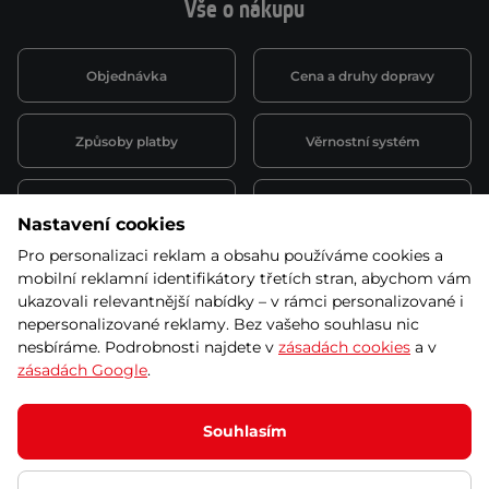
Vše o nákupu
Objednávka
Cena a druhy dopravy
Způsoby platby
Věrnostní systém
Montáž a servis
Reklamace a záruka
Nastavení cookies
Pro personalizaci reklam a obsahu používáme cookies a
Půjčovna
Kariéra
mobilní reklamní identifikátory třetích stran, abychom vám
obchodní podmínky
ukazovali relevantnější nabídky – v rámci personalizované i
nepersonalizované reklamy. Bez vašeho souhlasu nic
nesbíráme. Podrobnosti najdete v
zásadách cookies
a v
zásadách Google
.
© 2026 SEVEN SPORT s.r.o Všechna práva vyhrazena
Podle zákona o evidenci tržeb je prodávající povinen vystavit
Souhlasím
kupujícímu účtenku.
Zároveň je povinen zaevidovat přijatou tržbu u správce daně online; v
případě technického výpadku pak nejpozději do 48 hodin.