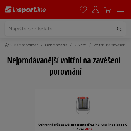
lušenství k trampolíně?
Ochranná síť
183 cm
Vnitřní na zavěšení
Nejprodávanější vnitřní na zavěšení -
porovnání
Ochranná síť bez tyčí pro trampolínu inSPORTline Flea PRO
183 cm
Akce