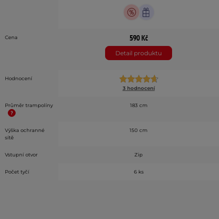
590 Kč
Cena
Detail produktu
Hodnocení
3 hodnocení
Průměr trampolíny
183 cm
Výška ochranné
150 cm
sítě
Vstupní otvor
Zip
Počet tyčí
6 ks