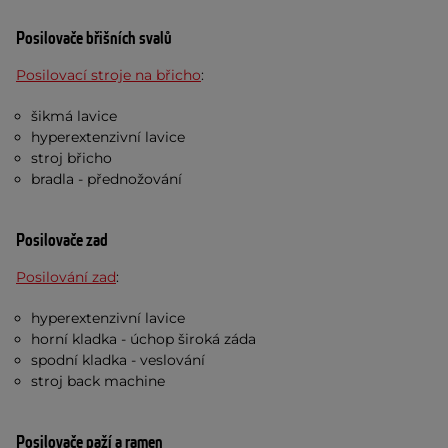
Posilovače břišních svalů
Posilovací stroje na břicho
:
šikmá lavice
hyperextenzivní lavice
stroj břicho
bradla - přednožování
Posilovače zad
Posilování zad
:
hyperextenzivní lavice
horní kladka - úchop široká záda
spodní kladka - veslování
stroj back machine
Posilovače paží a ramen