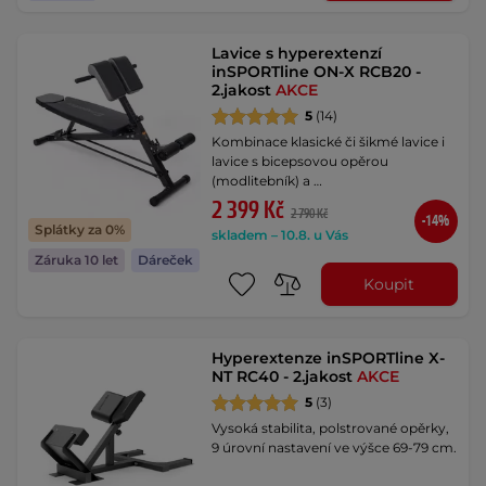
Lavice s hyperextenzí
inSPORTline ON-X RCB20 -
2.jakost
AKCE
5
(14)
Kombinace klasické či šikmé lavice i
lavice s bicepsovou opěrou
(modlitebník) a …
2 399 Kč
2 790 Kč
-14%
Splátky za 0%
skladem – 10.8. u Vás
Záruka 10 let
Dáreček
Koupit
Hyperextenze inSPORTline X-
NT RC40 - 2.jakost
AKCE
5
(3)
Vysoká stabilita, polstrované opěrky,
9 úrovní nastavení ve výšce 69-79 cm.