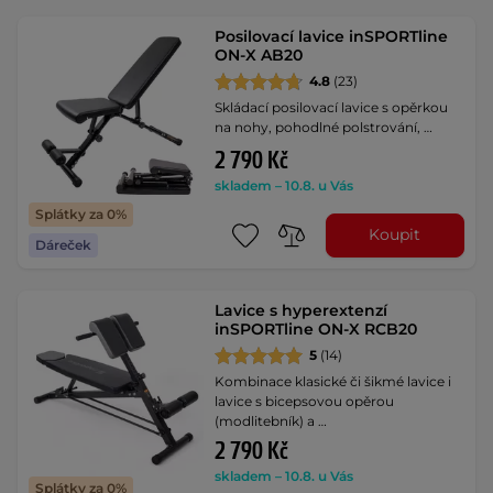
Posilovací lavice inSPORTline
ON-X AB20
4.8
(23)
Skládací posilovací lavice s opěrkou
na nohy, pohodlné polstrování, …
2 790 Kč
skladem – 10.8. u Vás
Splátky za 0%
Koupit
Dáreček
Lavice s hyperextenzí
inSPORTline ON-X RCB20
5
(14)
Kombinace klasické či šikmé lavice i
lavice s bicepsovou opěrou
(modlitebník) a …
2 790 Kč
skladem – 10.8. u Vás
Splátky za 0%