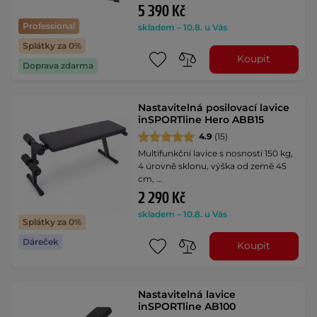
5 390 Kč
Professional
skladem – 10.8. u Vás
Splátky za 0%
Koupit
Doprava zdarma
Nastavitelná posilovací lavice
inSPORTline Hero ABB15
4.9
(15)
Multifunkční lavice s nosností 150 kg,
4 úrovně sklonu, výška od země 45
cm, …
2 290 Kč
skladem – 10.8. u Vás
Splátky za 0%
Dáreček
Koupit
Nastavitelná lavice
inSPORTline AB100