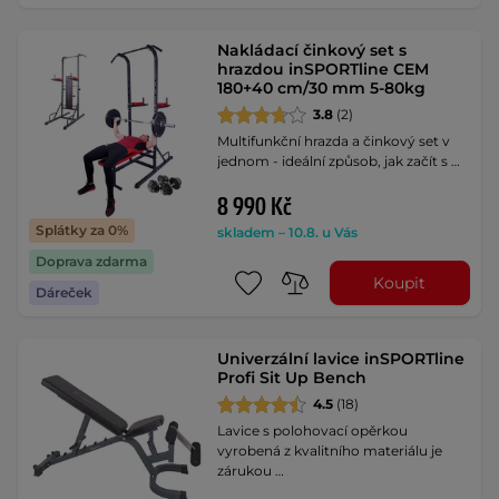
Nakládací činkový set s
hrazdou inSPORTline CEM
180+40 cm/30 mm 5-80kg
3.8
(2)
Multifunkční hrazda a činkový set v
jednom - ideální způsob, jak začít s …
8 990 Kč
Splátky za 0%
skladem – 10.8. u Vás
Doprava zdarma
Koupit
Dáreček
Univerzální lavice inSPORTline
Profi Sit Up Bench
4.5
(18)
Lavice s polohovací opěrkou
vyrobená z kvalitního materiálu je
zárukou …