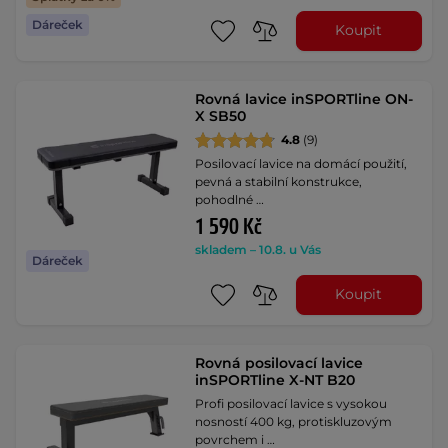
Dáreček
Koupit
Rovná lavice inSPORTline ON-
X SB50
4.8
(9)
Posilovací lavice na domácí použití,
pevná a stabilní konstrukce,
pohodlné …
1 590 Kč
skladem – 10.8. u Vás
Dáreček
Koupit
Rovná posilovací lavice
inSPORTline X-NT B20
Profi posilovací lavice s vysokou
nosností 400 kg, protiskluzovým
povrchem i …