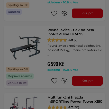
skladem – 10.8. u Vás
Splátky za 0%
Dáreček
Koupit
Rovná lavice - tlak na prsa
inSPORTline LKM715
4.9
(7)
Rovná lavice s možnosti polohování,
nosnost 150 kg, určené pro kotouče o
…
6 590 Kč
Splátky za 0%
skladem – 10.8. u Vás
Doprava zdarma
Koupit
Záruka 10 let
Multifunkční hrazda
inSPORTline Power Tower X150
4.7
(30)