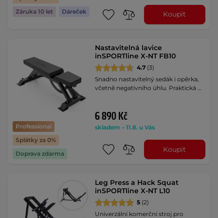
Záruka 10 let
Dáreček
Koupit
Nastavitelná lavice
inSPORTline X-NT FB10
4.7
(3)
Snadno nastavitelný sedák i opěrka,
včetně negativního úhlu. Praktická …
6 890 Kč
Professional
skladem – 11.8. u Vás
Splátky za 0%
Koupit
Doprava zdarma
Leg Press a Hack Squat
inSPORTline X-NT L10
5
(2)
Univerzální komerční stroj pro