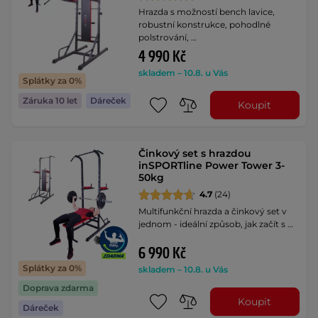
Hrazda s možností bench lavice,
robustní konstrukce, pohodlné
polstrování, …
4 990 Kč
skladem – 10.8. u Vás
Splátky za 0%
Záruka 10 let
Dáreček
Koupit
Činkový set s hrazdou
inSPORTline Power Tower 3-
50kg
4.7
(24)
Multifunkční hrazda a činkový set v
jednom - ideální způsob, jak začít s …
6 990 Kč
Splátky za 0%
skladem – 10.8. u Vás
Doprava zdarma
Koupit
Dáreček