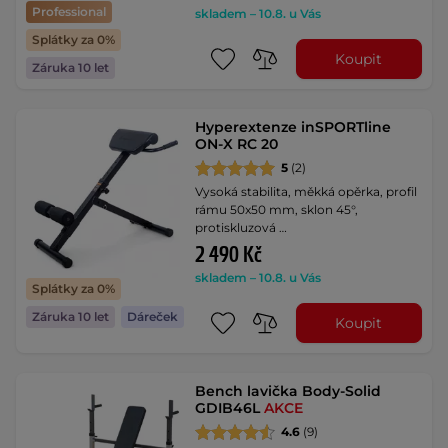
Professional
skladem – 10.8. u Vás
Splátky za 0%
Koupit
Záruka 10 let
Hyperextenze inSPORTline
ON-X RC 20
5
(2)
Vysoká stabilita, měkká opěrka, profil
rámu 50x50 mm, sklon 45°,
protiskluzová …
2 490 Kč
skladem – 10.8. u Vás
Splátky za 0%
Záruka 10 let
Dáreček
Koupit
Bench lavička Body-Solid
GDIB46L
AKCE
4.6
(9)