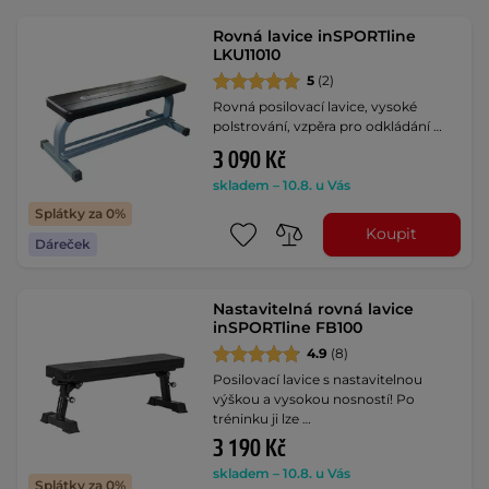
Rovná lavice inSPORTline
LKU11010
5
(2)
Rovná posilovací lavice, vysoké
polstrování, vzpěra pro odkládání …
3 090 Kč
skladem – 10.8. u Vás
Splátky za 0%
Koupit
Dáreček
Nastavitelná rovná lavice
inSPORTline FB100
4.9
(8)
Posilovací lavice s nastavitelnou
výškou a vysokou nosností! Po
tréninku ji lze …
3 190 Kč
skladem – 10.8. u Vás
Splátky za 0%