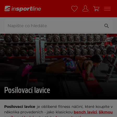
Posilovací lavice
Posilovací lavice
je oblíbené fitness náčiní, které koupíte v
několika provedeních - jako klasickou
bench lavici
,
šikmou