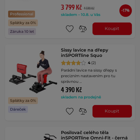
3 799 Kč
4 590 Kč
-17%
Professional
skladem – 10.8. u Vás
Splátky za 0%
Koupit
Záruka 10 let
Sissy lavice na dřepy
inSPORTline Squo
4
(2)
Parádní lavice na sissy dřepy s
precizním nastavením pro tu
správnou …
4 390 Kč
skladem na prodejně
Splátky za 0%
Dáreček
Koupit
Posilovač celého těla
inSPORTline Omni-Fit - černá