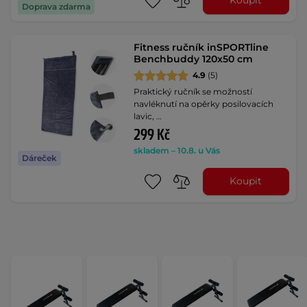
Koupit
Doprava zdarma
Fitness ručník inSPORTline
Benchbuddy 120x50 cm
4.9
(5)
Praktický ručník se možností
navléknutí na opěrky posilovacích
lavic, …
299 Kč
skladem – 10.8. u Vás
Dáreček
Koupit