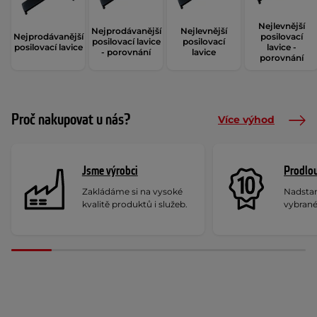
Nejlevnější
Nejprodávanější
Nejlevnější
Nejprodávanější
posilovací
posilovací lavice
posilovací
posilovací lavice
lavice -
- porovnání
lavice
porovnání
Proč nakupovat u nás?
Více výhod
Jsme výrobci
Prodlou
Zakládáme si na vysoké
Nadstan
kvalitě produktů i služeb.
vybrané