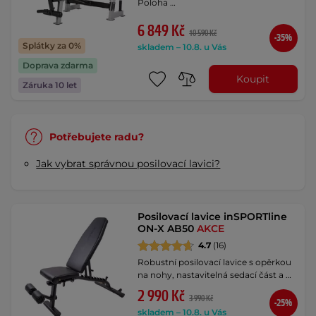
Poloha …
6 849 Kč
10 590 Kč
-35%
Splátky za 0%
skladem – 10.8. u Vás
Doprava zdarma
Koupit
Záruka 10 let
Potřebujete radu?
Jak vybrat správnou posilovací lavici?
Posilovací lavice inSPORTline
ON-X AB50
AKCE
4.7
(16)
Robustní posilovací lavice s opěrkou
na nohy, nastavitelná sedací část a …
2 990 Kč
3 990 Kč
-25%
skladem – 10.8. u Vás