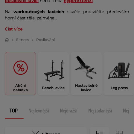
posilovací lavici
nebo třeba
hyperextenzi
.
Na
workoutových lavicích
skvěle procvičíte především
horní část těla, zejména...
Číst více
Fitness
Posilování
Akční
Nastavitelné
Bench lavice
Leg press
nabídka
lavice
TOP
Nejlevnější
Nejdražší
Nejžádanější
Nejno