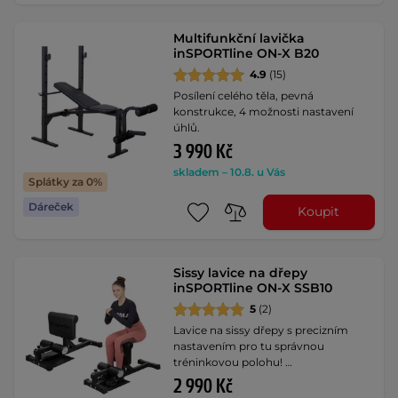
Multifunkční lavička
inSPORTline ON-X B20
4.9
(15)
Posílení celého těla, pevná
konstrukce, 4 možnosti nastavení
úhlů.
3 990 Kč
skladem – 10.8. u Vás
Splátky za 0%
Dáreček
Koupit
Sissy lavice na dřepy
inSPORTline ON-X SSB10
5
(2)
Lavice na sissy dřepy s precizním
nastavením pro tu správnou
tréninkovou polohu! …
2 990 Kč