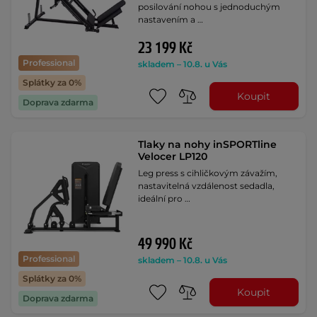
posilování nohou s jednoduchým
nastavením a …
23 199 Kč
Professional
skladem – 10.8. u Vás
Splátky za 0%
Koupit
Doprava zdarma
Tlaky na nohy inSPORTline
Velocer LP120
Leg press s cihličkovým závažím,
nastavitelná vzdálenost sedadla,
ideální pro …
49 990 Kč
Professional
skladem – 10.8. u Vás
Splátky za 0%
Koupit
Doprava zdarma