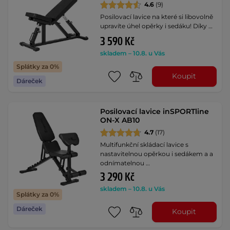
4.6
(9)
Posilovací lavice na které si libovolně
upravíte úhel opěrky i sedáku! Díky …
3 590 Kč
skladem – 10.8. u Vás
Splátky za 0%
Koupit
Dáreček
Posilovací lavice inSPORTline
ON-X AB10
4.7
(17)
Multifunkční skládací lavice s
nastavitelnou opěrkou i sedákem a a
odnímatelnou …
3 290 Kč
skladem – 10.8. u Vás
Splátky za 0%
Dáreček
Koupit