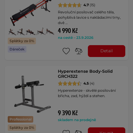
4.7
(15)
Revoluční posilovač celého těla,
pohyblivá lavice s nakládacími trny,
dvě …
4 990 Kč
na cestě – 23.9.2026
Splátky za 0%
Dáreček
Detail
Hyperextense Body-Solid
GRCH322
4.5
(4)
Hyperextenze - skvělé posilování
břicha, zad, hýždí a stehen.
9 390 Kč
Professional
skladem na prodejně
Splátky za 0%