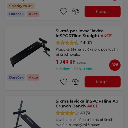
Splátky za 0%
Koupit
Dáreček
Akce
Šikmá posilovací lavice
inSPORTline Straight
AKCE
4.6
(17)
Klasická šikmá lavička pro posilování
břišních svalů.
1 249 Kč
1 990 Kč
-37%
skladem – 10.8. u Vás
Dáreček
Akce
Koupit
Šikmá lavička inSPORTline Ab
Crunch Bench
AKCE
4.1
(5)
Lavička ideální na trénink břišních
svalů či s krátkými činkami.