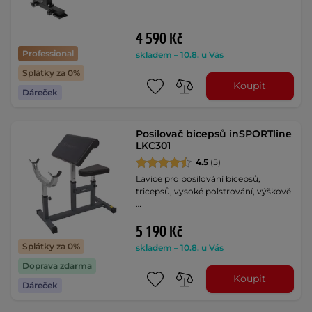
4 590 Kč
Professional
skladem – 10.8. u Vás
Splátky za 0%
Koupit
Dáreček
Posilovač bicepsů inSPORTline
LKC301
4.5
(5)
Lavice pro posilování bicepsů,
tricepsů, vysoké polstrování, výškově
…
5 190 Kč
Splátky za 0%
skladem – 10.8. u Vás
Doprava zdarma
Koupit
Dáreček