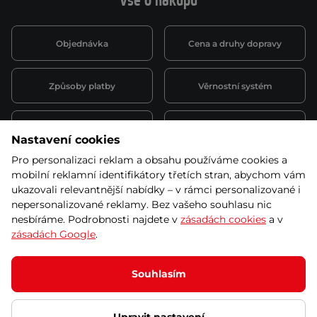
Vše o nákupu
Objednávka
Cena a druhy dopravy
Způsoby platby
Věrnostní systém
Montáž a servis
Reklamace a záruka
Nastavení cookies
Pro personalizaci reklam a obsahu používáme cookies a
Půjčovna
Kariéra
mobilní reklamní identifikátory třetích stran, abychom vám
obchodní podmínky
ukazovali relevantnější nabídky – v rámci personalizované i
nepersonalizované reklamy. Bez vašeho souhlasu nic
nesbíráme. Podrobnosti najdete v
zásadách cookies
a v
zásadách Google
.
© 2026 SEVEN SPORT s.r.o Všechna práva vyhrazena
Podle zákona o evidenci tržeb je prodávající povinen vystavit
Souhlasím
kupujícímu účtenku.
Zároveň je povinen zaevidovat přijatou tržbu u správce daně online; v
případě technického výpadku pak nejpozději do 48 hodin.