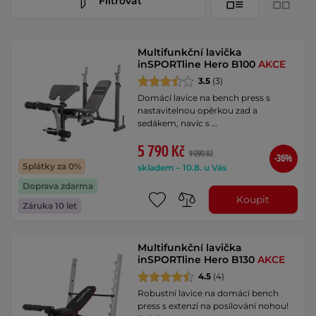
Filtrovat
Multifunkční lavička
inSPORTline Hero B100
AKCE
3.5
(3)
Domácí lavice na bench press s
nastavitelnou opěrkou zad a
sedákem, navíc s …
5 790 Kč
9 090 Kč
-36%
Splátky za 0%
skladem – 10.8. u Vás
Doprava zdarma
Koupit
Záruka 10 let
Multifunkční lavička
inSPORTline Hero B130
AKCE
4.5
(4)
Robustní lavice na domácí bench
press s extenzí na posilování nohou!