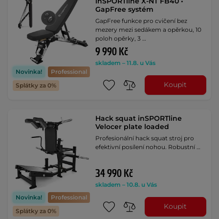
inSPORTline X-NT FB40 •
GapFree systém
GapFree funkce pro cvičení bez
mezery mezi sedákem a opěrkou, 10
poloh opěrky, 3 …
9 990 Kč
skladem – 11.8. u Vás
Novinka!
Professional
Koupit
Splátky za 0%
Hack squat inSPORTline
Velocer plate loaded
Profesionální hack squat stroj pro
efektivní posílení nohou. Robustní …
34 990 Kč
skladem – 10.8. u Vás
Novinka!
Professional
Koupit
Splátky za 0%