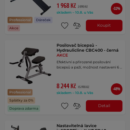
1 968 Kč
2 890 Kč
-32%
skladem – 10.8. u Vás
Professional
Dáreček
Koupit
Akce
Posilovač bicepsů -
Hydraulicline CBC400 - černá
AKCE
Efektivní a přirozené posilování
bicepsů a paží, možnost nastavení 6 …
8 244 Kč
15 990 Kč
-48%
Professional
skladem – 10.8. u Vás
Splátky za 0%
Detail
Doprava zdarma
Nastavitelná lavice