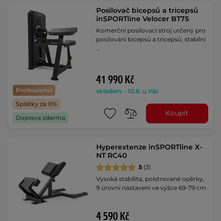
Posilovač bicepsů a tricepsů
inSPORTline Velocer BT75
Komerční posilovací stroj určený pro
posilování bicepsů a tricepsů, stabilní
…
41 990 Kč
Professional
skladem – 10.8. u Vás
Splátky za 0%
Koupit
Doprava zdarma
Hyperextenze inSPORTline X-
NT RC40
5
(3)
Vysoká stabilita, polstrované opěrky,
9 úrovní nastavení ve výšce 69-79 cm.
4 590 Kč