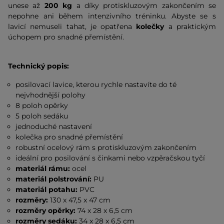
unese až
200 kg
a díky protiskluzovým zakončením se
nepohne ani během intenzivního tréninku. Abyste se s
lavicí nemuseli tahat, je opatřena
kolečky
a praktickým
úchopem pro snadné přemístění.
Technický popis:
posilovací lavice, kterou rychle nastavíte do té
nejvhodnější polohy
8 poloh opěrky
5 poloh sedáku
jednoduché nastavení
kolečka pro snadné přemístění
robustní ocelový rám s protiskluzovým zakončením
ideální pro posilování s činkami nebo vzpěračskou tyčí
materiál rámu:
ocel
materiál polstrování:
PU
materiál potahu:
PVC
rozměry:
130 x 47,5 x 47 cm
rozměry opěrky:
74 x 28 x 6,5 cm
rozměry sedáku:
34 x 28 x 6,5 cm