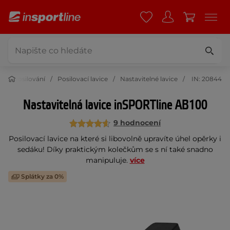
s
Posilování
Posilovací lavice
Nastavitelné lavice
IN: 20844
Nastavitelná lavice inSPORTline AB100
9 hodnocení
Posilovací lavice na které si libovolně upravíte úhel opěrky i
sedáku! Díky praktickým kolečkům se s ní také snadno
manipuluje.
více
Splátky za 0%