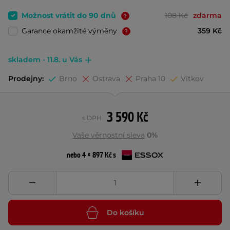
Možnost vrátit do 90 dnů
108 Kč
zdarma
Garance okamžité výměny
359 Kč
skladem - 11.8. u Vás
Prodejny:
Brno
Ostrava
Praha 10
Vítkov
3 590 Kč
s DPH
Vaše věrnostní sleva
0%
nebo 4 × 897 Kč s
Do košíku