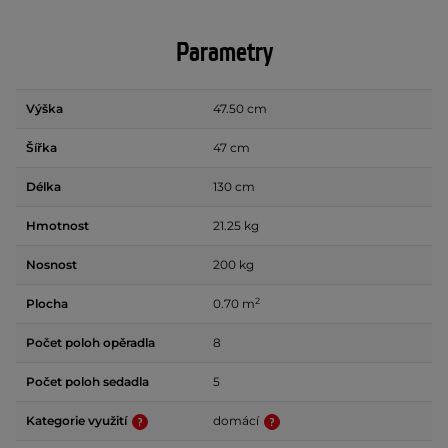
Parametry
Výška
47.50 cm
Šířka
47 cm
Délka
130 cm
Hmotnost
21.25 kg
Nosnost
200 kg
2
Plocha
0.70 m
Počet poloh opěradla
8
Počet poloh sedadla
5
Kategorie využití
domácí