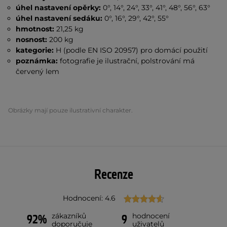
úhel nastavení opěrky:
0°, 14°, 24°, 33°, 41°, 48°, 56°, 63°
úhel nastavení sedáku:
0°, 16°, 29°, 42°, 55°
hmotnost:
21,25 kg
nosnost:
200 kg
kategorie:
H (podle EN ISO 20957) pro domácí použití
poznámka:
fotografie je ilustrační, polstrování má
červený lem
Obrázky mají pouze ilustrativní charakter.
Recenze
Hodnocení: 4.6
zákazníků
hodnocení
92%
9
doporučuje
uživatelů