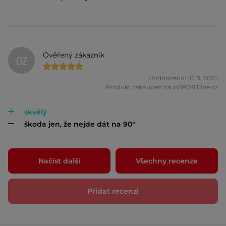
Ověřený zákazník
OZ
Hodnoceno: 10. 9. 2025
Produkt zakoupen na inSPORTline.cz
skvělý
škoda jen, že nejde dát na 90°
Načíst další
Všechny recenze
Přidat recenzi