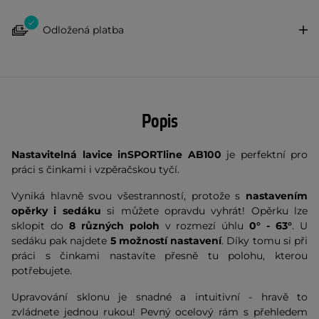
Odložená platba
Popis
Nastavitelná lavice inSPORTline AB100
je perfektní pro
práci s činkami i vzpěračskou tyčí.
Vyniká hlavně svou všestranností, protože s
nastavením
opěrky i sedáku
si můžete opravdu vyhrát! Opěrku lze
sklopit do
8 různých poloh
v rozmezí úhlu
0° - 63°
. U
sedáku pak najdete
5 možností nastavení
. Díky tomu si při
práci s činkami nastavíte přesně tu polohu, kterou
potřebujete.
Upravování sklonu je snadné a intuitivní - hravě to
zvládnete jednou rukou! Pevný ocelový rám s přehledem