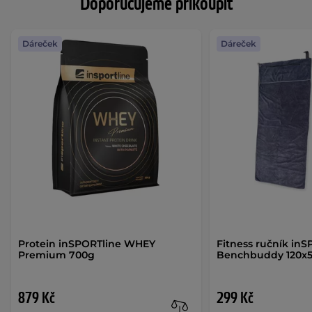
Doporučujeme přikoupit
Dáreček
Dáreček
Protein inSPORTline WHEY
Fitness ručník inS
Premium 700g
Benchbuddy 120x
879 Kč
299 Kč