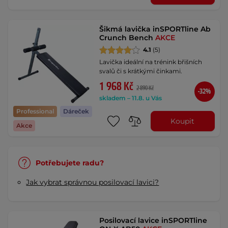
Šikmá lavička inSPORTline Ab
Crunch Bench
AKCE
4.1
(5)
Lavička ideální na trénink břišních
svalů či s krátkými činkami.
1 968 Kč
2 890 Kč
-32%
skladem – 11.8. u Vás
Professional
Dáreček
Koupit
Akce
Potřebujete radu?
Jak vybrat správnou posilovací lavici?
Posilovací lavice inSPORTline