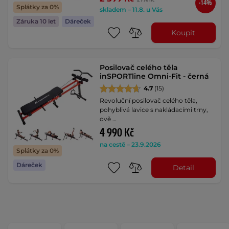
-14%
Splátky za 0%
skladem – 11.8. u Vás
Záruka 10 let
Dáreček
Koupit
Posilovač celého těla
inSPORTline Omni-Fit - černá
4.7
(15)
Revoluční posilovač celého těla,
pohyblivá lavice s nakládacími trny,
dvě …
4 990 Kč
na cestě – 23.9.2026
Splátky za 0%
Dáreček
Detail