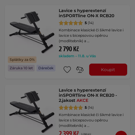
Lavice s hyperextenzí
inSPORTline ON-X RCB20
5
(14)
Kombinace klasické či šikmé lavice i
lavice s bicepsovou opěrou
(modlitebník) a …
2 790 Kč
skladem – 11.8. u Vás
Splátky za 0%
Záruka 10 let
Dáreček
Koupit
Lavice s hyperextenzí
inSPORTline ON-X RCB20 -
2.jakost
AKCE
5
(14)
Kombinace klasické či šikmé lavice i
lavice s bicepsovou opěrou
(modlitebník) a …
2 399 Kč
2 790 Kč