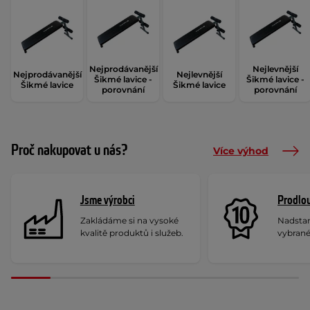
Nejprodávanější
Nejlevnější
Nejprodávanější
Nejlevnější
Šikmé lavice -
Šikmé lavice -
Šikmé lavice
Šikmé lavice
porovnání
porovnání
Proč nakupovat u nás?
Více výhod
Jsme výrobci
Prodlou
Zakládáme si na vysoké
Nadstan
kvalitě produktů i služeb.
vybrané