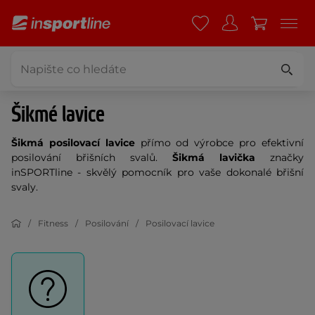
Šikmé lavice
Šikmá posilovací lavice
přímo od výrobce pro efektivní
posilování břišních svalů.
Šikmá lavička
značky
inSPORTline - skvělý pomocník pro vaše dokonalé břišní
svaly.
Fitness
Posilování
Posilovací lavice