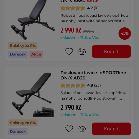
ON-X AB50
AKCE
4.7
(16)
Robustní posilovací lavice s opěrkou
na nohy, nastavitelná sedací část a …
2 990 Kč
3 990 Kč
-25%
skladem – 11.8. u Vás
Splátky za 0%
Koupit
Dáreček
Akce
Posilovací lavice inSPORTline
ON-X AB20
4.8
(23)
Skládací posilovací lavice s opěrkou
na nohy, pohodlné polstrování, …
2 790 Kč
skladem – 11.8. u Vás
Splátky za 0%
Koupit
Dáreček