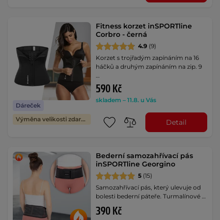
Fitness korzet inSPORTline
Corbro - černá
4.9
(9)
Korzet s trojřadým zapínáním na 16
háčků a druhým zapínáním na zip. 9
…
590 Kč
skladem – 11.8. u Vás
Dáreček
Výměna velikosti zdarma
Detail
Bederní samozahřívací pás
inSPORTline Georgino
5
(15)
Samozahřívací pás, který ulevuje od
bolesti bederní páteře. Turmalínové …
390 Kč