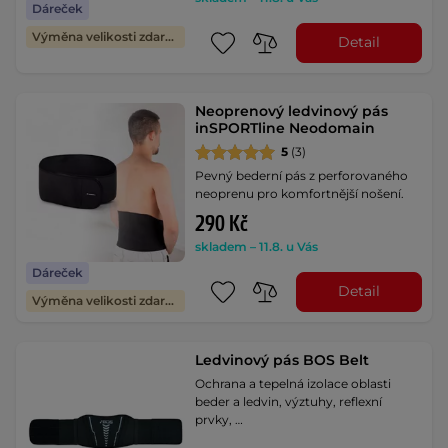
Dáreček
Výměna velikosti zdarma
Detail
Neoprenový ledvinový pás
inSPORTline Neodomain
5
(3)
Pevný bederní pás z perforovaného
neoprenu pro komfortnější nošení.
290 Kč
skladem – 11.8. u Vás
Dáreček
Detail
Výměna velikosti zdarma
Ledvinový pás BOS Belt
Ochrana a tepelná izolace oblasti
beder a ledvin, výztuhy, reflexní
prvky, …