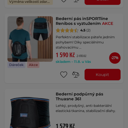
Výměna velikosti zdarma
Bederní pás inSPORTline
Renibos s vyztužením
AKCE
4.5
(2)
Perfektní stabilizace páteře jedním
pohybem! Díky speciálnímu
stahovacímu …
1 590 Kč
2 190 Kč
-27%
skladem – 11.8. u Vás
Dáreček
Akce
Koupit
Bederní podpůrný pás
Thuasne 361
Lehký, prodyšný, anti-bakteriální
elastická tkanina, stabilizační dlahy.
1 579 Kč