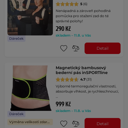
5
(6)
Nenápadná a zároveň pohodlná
pomůcka pro stažení zad do té
správné polohy!
290 Kč
skladem – 11.8. u Vás
Dáreček
Detail
Magnetický bambusový
bederní pás inSPORTline
4.7
(31)
Výborné termoregulační vlastnosti,
absorbuje vlhkost, je rychleschnoucí,
…
999 Kč
skladem – 11.8. u Vás
Dáreček
Výměna velikosti zdarma
Detail