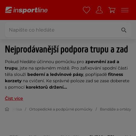
Nejprodávanější podpora trupu a zad
Pokud hledáte účinnou pomůcku pro
zpevnění zad a
trupu
, jste na správném místě. Pro zafixování spodní části
těla slouží
bederní a ledvinové pásy
, popřípadě
fitness
korzety
na cvičení. Ke správné poloze zad se zase doberete
s pomocí
korektorů držení...
Číst více
draví a krása
Ortopedické a podpůrné pomůcky
Bandáže a ortézy