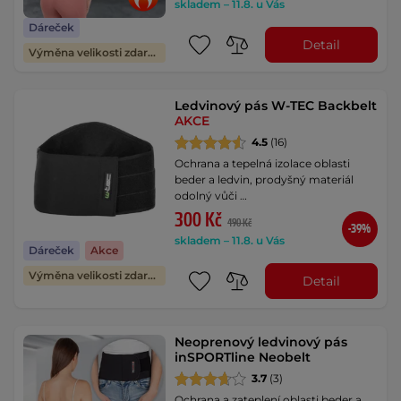
skladem – 11.8. u Vás
Dáreček
Detail
Výměna velikosti zdarma
Ledvinový pás W-TEC Backbelt
AKCE
4.5
(16)
Ochrana a tepelná izolace oblasti
beder a ledvin, prodyšný materiál
odolný vůči …
300 Kč
490 Kč
-39%
skladem – 11.8. u Vás
Dáreček
Akce
Výměna velikosti zdarma
Detail
Neoprenový ledvinový pás
inSPORTline Neobelt
3.7
(3)
Ochrana a zateplení oblasti beder a