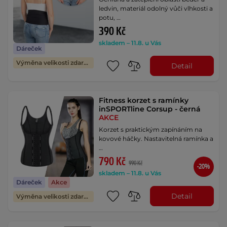
ledvin, materiál odolný vůči vlhkosti a
potu, …
390 Kč
skladem – 11.8. u Vás
Dáreček
Výměna velikosti zdarma
Detail
Fitness korzet s ramínky
inSPORTline Corsup - černá
AKCE
Korzet s praktickým zapínáním na
kovové háčky. Nastavitelná ramínka a
…
790 Kč
990 Kč
-20%
skladem – 11.8. u Vás
Dáreček
Akce
Detail
Výměna velikosti zdarma