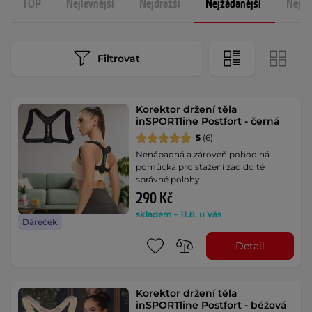
TOP
Nejlevnější
Nejdražší
Nejžádanější
Nejno
Filtrovat
Korektor držení těla
inSPORTline Postfort - černá
5
(6)
Nenápadná a zároveň pohodlná
pomůcka pro stažení zad do té
správné polohy!
290 Kč
skladem – 11.8. u Vás
Dáreček
Detail
Korektor držení těla
inSPORTline Postfort - béžová