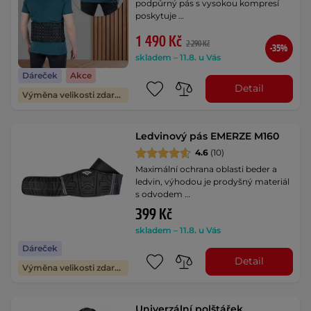
podpůrný pás s vysokou kompresí
poskytuje …
1 490 Kč
2 290 Kč
-35%
skladem – 11.8. u Vás
Dáreček
Akce
Detail
Výměna velikosti zdarma
Ledvinový pás EMERZE M160
4.6
(10)
Maximální ochrana oblasti beder a
ledvin, výhodou je prodyšný materiál
s odvodem …
399 Kč
skladem – 11.8. u Vás
Dáreček
Detail
Výměna velikosti zdarma
Univerzální polštářek