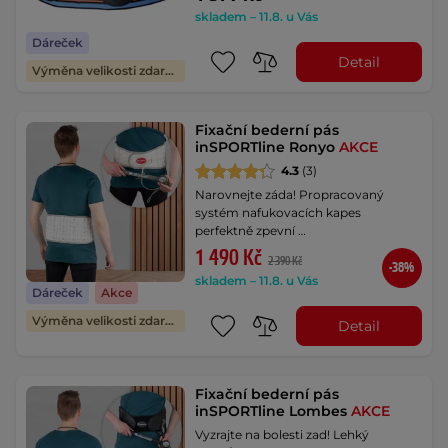
skladem – 11.8. u Vás
Dáreček
Detail
Výměna velikosti zdarma
Fixační bederní pás
inSPORTline Ronyo
AKCE
4.3
(3)
Narovnejte záda! Propracovaný
systém nafukovacích kapes
perfektně zpevní …
1 490 Kč
2 390 Kč
-38%
skladem – 11.8. u Vás
Dáreček
Akce
Výměna velikosti zdarma
Detail
Fixační bederní pás
inSPORTline Lombes
AKCE
Vyzrajte na bolesti zad! Lehký