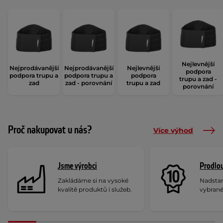
Nejlevnější
Nejprodávanější
Nejprodávanější
Nejlevnější
podpora
podpora trupu a
podpora trupu a
podpora
trupu a zad -
zad
zad - porovnání
trupu a zad
porovnání
Proč nakupovat u nás?
Více výhod
Jsme výrobci
Prodlou
Zakládáme si na vysoké
Nadstan
kvalitě produktů i služeb.
vybrané