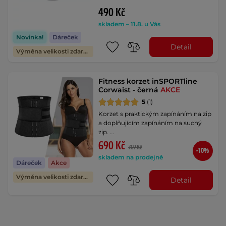
490 Kč
skladem – 11.8. u Vás
Novinka!
Dáreček
Detail
Výměna velikosti zdarma
Fitness korzet inSPORTline
Corwaist - černá
AKCE
5
(1)
Korzet s praktickým zapínáním na zip
a doplňujícím zapínáním na suchý
zip. …
690 Kč
769 Kč
-10%
skladem na prodejně
Dáreček
Akce
Výměna velikosti zdarma
Detail