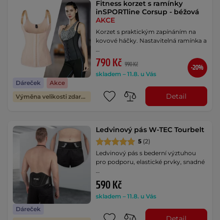
Fitness korzet s ramínky
inSPORTline Corsup - béžová
AKCE
Korzet s praktickým zapínáním na
kovové háčky. Nastavitelná ramínka a
…
790 Kč
990 Kč
-20%
skladem – 11.8. u Vás
Dáreček
Akce
Detail
Výměna velikosti zdarma
Ledvinový pás W-TEC Tourbelt
5
(2)
Ledvinový pás s bederní výztuhou
pro podporu, elastické prvky, snadné
…
590 Kč
skladem – 11.8. u Vás
Dáreček
Detail