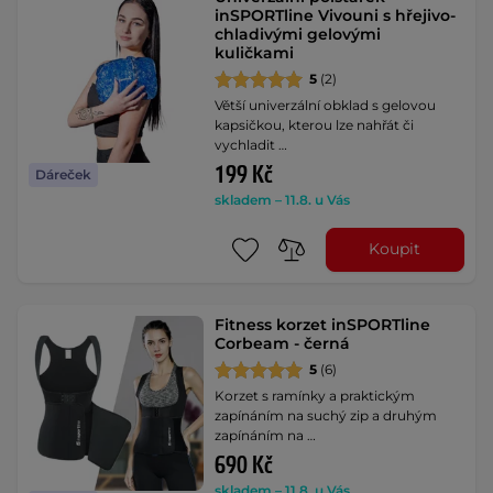
inSPORTline Vivouni s hřejivo-
chladivými gelovými
kuličkami
5
(2)
Větší univerzální obklad s gelovou
kapsičkou, kterou lze nahřát či
vychladit …
199 Kč
Dáreček
skladem – 11.8. u Vás
Koupit
Fitness korzet inSPORTline
Corbeam - černá
5
(6)
Korzet s ramínky a praktickým
zapínáním na suchý zip a druhým
zapínáním na …
690 Kč
skladem – 11.8. u Vás