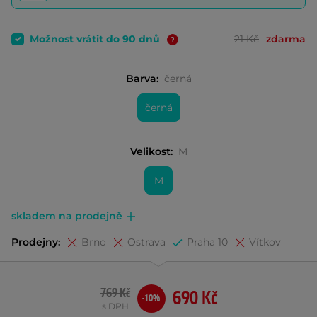
Možnost vrátit do 90 dnů
21 Kč
zdarma
Barva:
černá
černá
Velikost:
M
M
skladem na prodejně
Prodejny:
Brno
Ostrava
Praha 10
Vítkov
769 Kč
690 Kč
-10%
s DPH