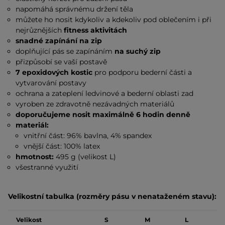
napomáhá správnému držení těla
můžete ho nosit kdykoliv a kdekoliv pod oblečením i při
nejrůznějších
fitness aktivitách
snadné zapínání na zip
doplňující pás se zapínáním
na suchý zip
přizpůsobí se vaší postavě
7 epoxidových kostic
pro podporu bederní části a
vytvarování postavy
ochrana a zateplení ledvinové a bederní oblasti zad
vyroben ze zdravotně nezávadných materiálů
doporučujeme nosit maximálně 6 hodin denně
materiál:
vnitřní část:
96% bavlna, 4% spandex
vnější část: 100% latex
hmotnost:
495 g (velikost L)
všestranné využití
Velikostní tabulka (rozměry pásu v nenataženém stavu):
Velikost
S
M
L