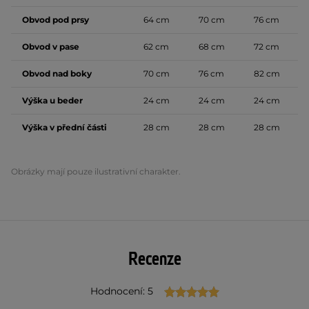
Obvod pod prsy
64 cm
70 cm
76 cm
Obvod v pase
62 cm
68 cm
72 cm
Obvod nad boky
70 cm
76 cm
82 cm
Výška u beder
24 cm
24 cm
24 cm
Výška v přední části
28 cm
28 cm
28 cm
Obrázky mají pouze ilustrativní charakter.
Recenze
Hodnocení: 5