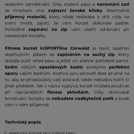
sedavém zaměstnání. Díky stažení pasu a
narovnání zad
se mnohem více
zvýrazní ženské křivky
. Maximálně
příjemný materiál,
který nikde neškrábe a drží vždy na
svém místě, zajistí, že vám korzet dokonale padne.
Pohodlné
zapínání na zip
vám ušetří zdržování při
nasazování korzetu.
Fitness korzet inSPORTline Corwaist
je navíc opatřen
doplňujícím pásem se
zapínáním na suchý zip
, který
dokáže zúžit střed pásu a ještě víc stáhne potřebné partie.
Sedm
všitých
epoxidových kostic
poskytne
perfektní
oporu
vašim bedrům. Kostice jsou zároveň dost pružné na
to, aby se přizpůsobily vaší postavě, takže nebudou tlačit či
jinak překážet. Jak z názvu vyplývá, korzet můžete používat
při nejrůznějších
fitness aktivitách.
Díky dírkované
konstrukci korzetu se
nebudete nadbytečně potit
a bude
vám v něm příjemně.
Technický popis:
elastický korzet pro zúžení pasu