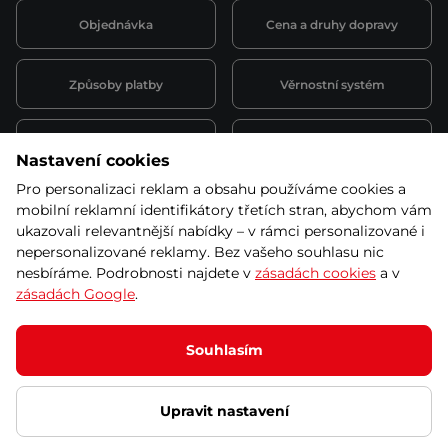
Objednávka
Cena a druhy dopravy
Způsoby platby
Věrnostní systém
Montáž a servis
Reklamace a záruka
Nastavení cookies
Pro personalizaci reklam a obsahu používáme cookies a
Půjčovna
Kariéra
mobilní reklamní identifikátory třetích stran, abychom vám
obchodní podmínky
ukazovali relevantnější nabídky – v rámci personalizované i
nepersonalizované reklamy. Bez vašeho souhlasu nic
nesbíráme. Podrobnosti najdete v
zásadách cookies
a v
zásadách Google
.
© 2026 SEVEN SPORT s.r.o Všechna práva vyhrazena
Podle zákona o evidenci tržeb je prodávající povinen vystavit
Souhlasím
kupujícímu účtenku.
Zároveň je povinen zaevidovat přijatou tržbu u správce daně online; v
případě technického výpadku pak nejpozději do 48 hodin.
Upravit nastavení
Ochrana osobních údajů
Nastavení cookies
Vnitřní oznamovací
systém
Prohlášení přístupnosti