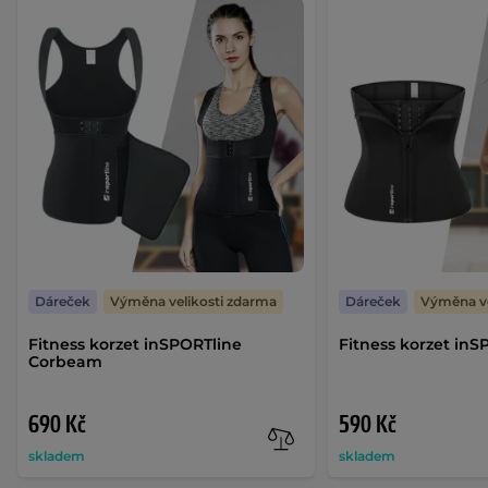
Dáreček
Výměna velikosti zdarma
Dáreček
Výměna ve
Fitness korzet inSPORTline
Fitness korzet inS
Corbeam
690 Kč
590 Kč
skladem
skladem