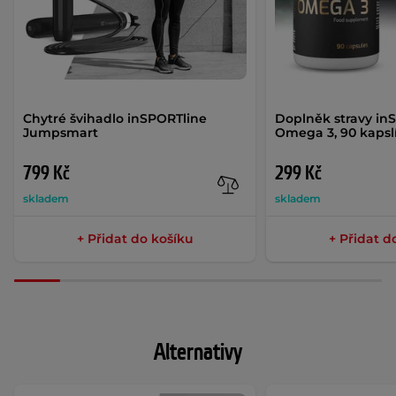
Chytré švihadlo inSPORTline
Doplněk stravy in
Jumpsmart
Omega 3, 90 kapsl
799 Kč
299 Kč
skladem
skladem
+ Přidat do košíku
+ Přidat d
Alternativy