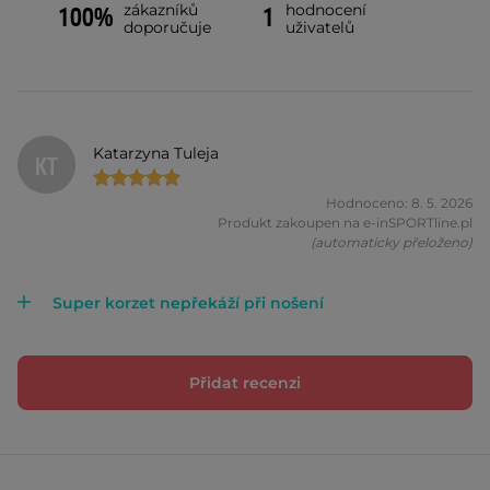
zákazníků
hodnocení
100%
1
doporučuje
uživatelů
Katarzyna Tuleja
KT
Hodnoceno: 8. 5. 2026
Produkt zakoupen na e-inSPORTline.pl
(automaticky přeloženo)
Super korzet nepřekáží při nošení
Přidat recenzi