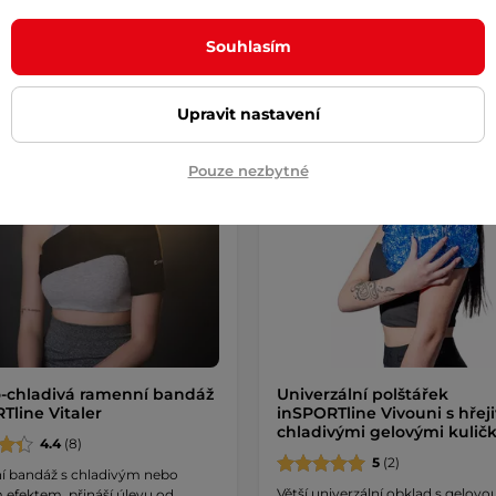
Souhlasím
k
Dáreček
Upravit nastavení
Pouze nezbytné
o-chladivá ramenní bandáž
Univerzální polštářek
Tline Vitaler
inSPORTline Vivouni s hřeji
chladivými gelovými kulič
4.4
(8)
5
(2)
 bandáž s chladivým nebo
Větší univerzální obklad s gelovo
 efektem, přináší úlevu od …