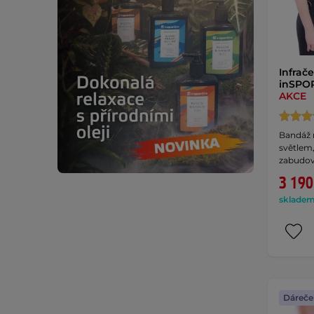
Infrač
inSPOR
AKCE
Bandáž 
světlem,
zabudo
3 190
skladem 
Dáreče