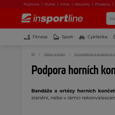
Půjčovna
Outlet
Inlive
Aktuality
Prodejny
Fitness
Sport
Cyklistika
Zdraví a krása
Ortopedické a podpůrné
Podpora horních kon
Bandáže a ortézy horních končet
zranění, nebo v rámci rekonvalescen