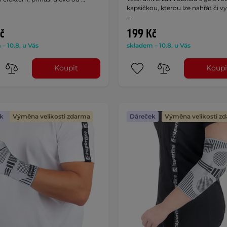
kapsičkou, kterou lze nahřát či v
…
č
199 Kč
– 10.8. u Vás
skladem – 10.8. u Vás
Koupit
Koupi
k
Výměna velikosti zdarma
Dáreček
Výměna velikosti z