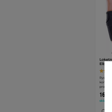
Loketn
Elbsup
Rychlá 
kompres
protism
169 K
skladem 