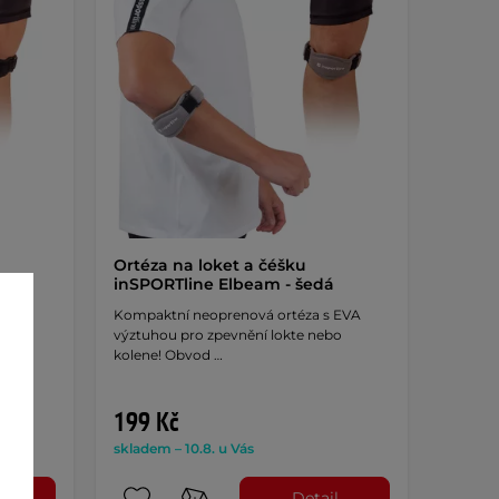
Ortéza na loket a čéšku
á
inSPORTline Elbeam - šedá
 EVA
Kompaktní neoprenová ortéza s EVA
bo
výztuhou pro zpevnění lokte nebo
kolene! Obvod …
199 Kč
skladem – 10.8. u Vás
l
Detail