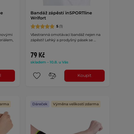
ne
Bandáž zápěstí inSPORTline
Wrifort
5
(1)
onovými
Všestranná omotávací bandáž nejen na
riálem,
zápěstí! Lehký a prodyšný pásek se …
79 Kč
skladem – 10.8. u Vás
l
Koupit
darma
Dáreček
Výměna velikosti zdarma