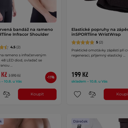
ervená bandáž na rameno
Elastické popruhy na zápěs
Tline Infracor Shoulder
inSPORTline WristWrap
5
(2)
4.5
(2)
Praktické omotávky zápěstí při cv
na rameno s infračerveným
regeneraci, příjemný elastický …
 48 LED diod, ovladač se
vanou …
 Kč
199 Kč
3 590 Kč
-11%
– 10.8. u Vás
skladem – 10.8. u Vás
Koupit
Koupi
k
Dáreček