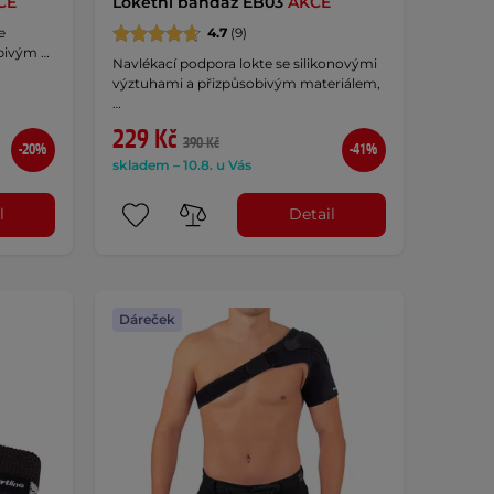
CE
Loketní bandáž EB03
AKCE
e
4.7
(9)
obivým …
Navlékací podpora lokte se silikonovými
výztuhami a přizpůsobivým materiálem,
…
229 Kč
390 Kč
-20%
-41%
skladem – 10.8. u Vás
l
Detail
Dáreček