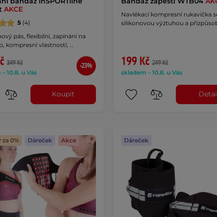
ní bandáž inSPORTline
Bandáž zápěstí WTB04
AK
t
AKCE
Navlékací kompresní rukavička s
5
(4)
silikonovou výztuhou a přizpůs
vý pás, flexibilní, zapínání na
p, kompresní vlastnosti, …
č
199 Kč
349 Kč
249 Kč
-23%
– 10.8. u Vás
skladem – 10.8. u Vás
Koupit
Detai
y za 0%
Dáreček
Akce
Dáreček