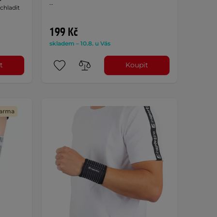
…
ychladit
199 Kč
skladem – 10.8. u Vás
t
Koupit
darma