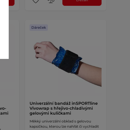
Dáreček
Univerzální bandáž inSPORTline
vo-
Vivowrap s hřejivo-chladivými
kami
gelovými kuličkami
Měkký univerzální obklad s gelovou
kapsičkou, kterou lze nahřát či vychladit
u