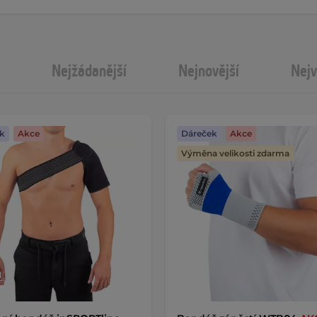
Nejžádanější
Nejnovější
Nejv
k
Akce
Dáreček
Akce
Výměna velikosti zdarma