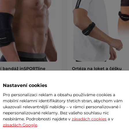
í bandáž inSPORTline
Ortéza na loket a čéšku
inSPORTline Elbeam - čern
5
(1)
Kompaktní neoprenová ortéza s
Nastavení cookies
výztuhou pro zpevnění lokte ne
a pohodlná fixace lokte pomocí
kolene! Obvod …
Pro personalizaci reklam a obsahu používáme cookies a
ního rukávku a dvou
ěrných …
mobilní reklamní identifikátory třetích stran, abychom vám
ukazovali relevantnější nabídky – v rámci personalizované i
č
199 Kč
nepersonalizované reklamy. Bez vašeho souhlasu nic
– 10.8. u Vás
skladem – 10.8. u Vás
nesbíráme. Podrobnosti najdete v
zásadách cookies
a v
zásadách Google
.
Koupit
Detai