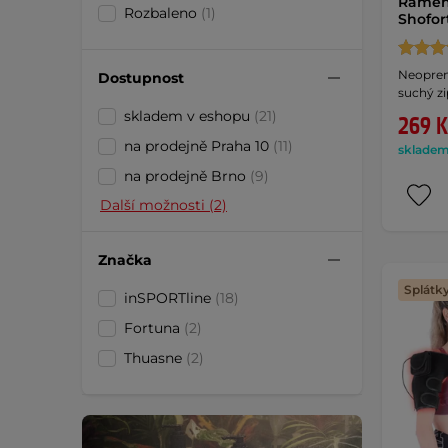
Ramen
Rozbaleno
(1)
Shofor
Neopreno
Dostupnost
suchý zi
skladem v eshopu
(21)
269 K
na prodejně Praha 10
(11)
skladem 
na prodejně Brno
(9)
Další možnosti (2)
Značka
Splátk
inSPORTline
(18)
Fortuna
(2)
Thuasne
(2)