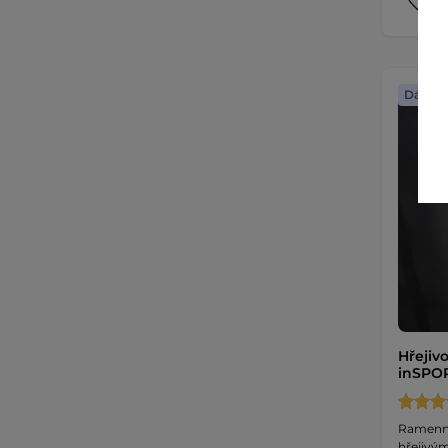
Dáreče
Hřejiv
inSPOR
Ramenní
hřejivým