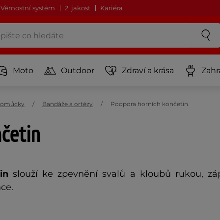
Věrnostní systém
2. jakost
Kariéra
Moto
Outdoor
Zdraví a krása
Zahr
 pomůcky
Bandáže a ortézy
Podpora horních končetin
četin
in
slouží ke zpevnění svalů a kloubů rukou, zá
ce.