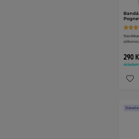
Bandáž
Pogne
Navléka
silikon
290 K
skladem 
Dáreče