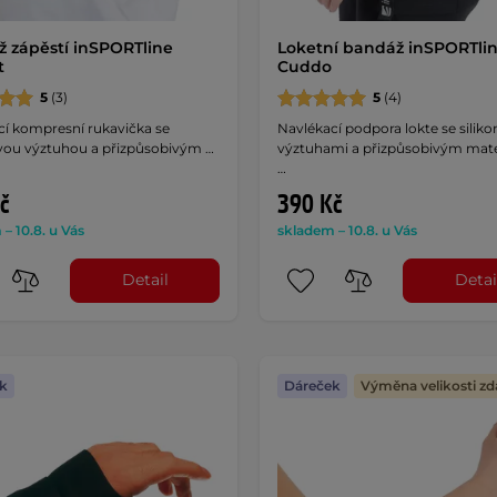
 zápěstí inSPORTline
Loketní bandáž inSPORTli
t
Cuddo
5
(3)
5
(4)
cí kompresní rukavička se
Navlékací podpora lokte se silik
ovou výztuhou a přizpůsobivým …
výztuhami a přizpůsobivým mate
…
č
390 Kč
– 10.8. u Vás
skladem – 10.8. u Vás
Detail
Detai
k
Dáreček
Výměna velikosti z