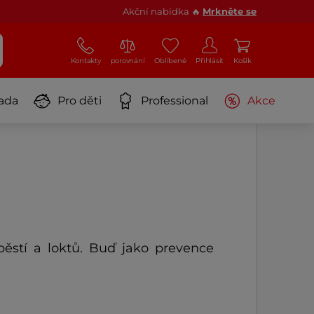
Akční nabídka 🔥
Mrkněte se
Kontakty
porovnání
Oblíbené
Přihlásit
Košík
ada
Pro děti
Professional
Akce
pěstí a loktů. Buď jako prevence