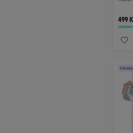
499 K
skladem 
Dáreče