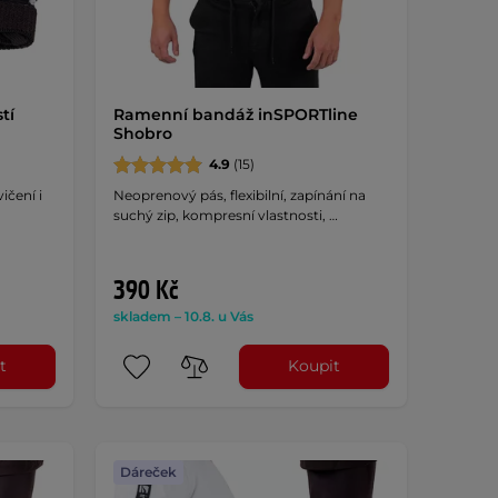
tí
Ramenní bandáž inSPORTline
Shobro
4.9
(15)
ičení i
Neoprenový pás, flexibilní, zapínání na
suchý zip, kompresní vlastnosti, …
390 Kč
skladem – 10.8. u Vás
t
Koupit
Dáreček