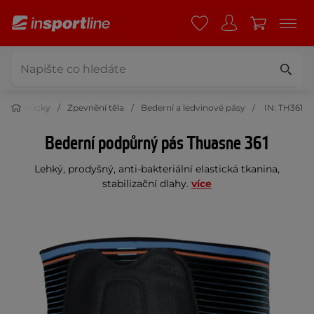
né pomůcky
Zpevnění těla
Bederní a ledvinové pásy
IN: TH361
Bederní podpůrný pás Thuasne 361
Lehký, prodyšný, anti-bakteriální elastická tkanina,
stabilizační dlahy.
více