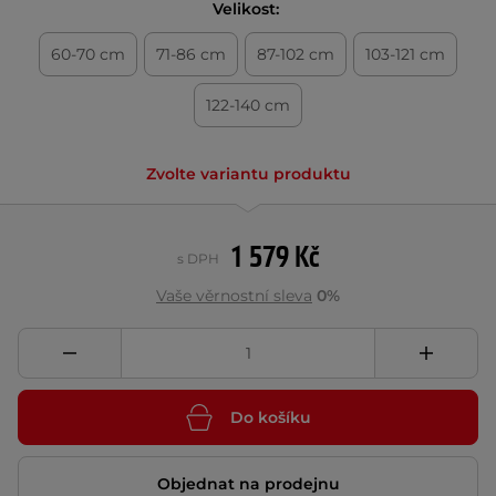
Velikost:
60-70 cm
71-86 cm
87-102 cm
103-121 cm
122-140 cm
Zvolte variantu produktu
1 579 Kč
s DPH
Vaše věrnostní sleva
0%
Do košíku
Objednat na prodejnu