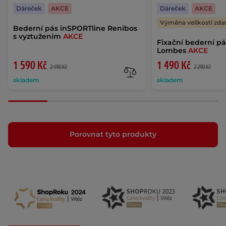
Dáreček
AKCE
Dáreček
AKCE
Výměna velikosti zd
Bederní pás inSPORTline Renibos
s vyztužením
AKCE
Fixační bederní p
Lombes
AKCE
1 590 Kč
1 490 Kč
2 190 Kč
2 290 Kč
skladem
skladem
Porovnat tyto produkty