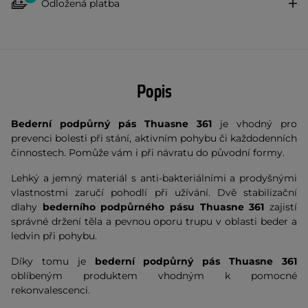
Odložená platba
Popis
Bederní podpůrný pás Thuasne 361
je vhodný pro
prevenci bolesti při stání, aktivním pohybu či každodenních
činnostech. Pomůže vám i při návratu do původní formy.
Lehký a jemný materiál s anti-bakteriálními a prodyšnými
vlastnostmi zaručí pohodlí při užívání. Dvě stabilizační
dlahy
bederního podpůrného pásu Thuasne 361
zajistí
správné držení těla a pevnou oporu trupu v oblasti beder a
ledvin při pohybu.
Díky tomu je
bederní podpůrný pás Thuasne 361
oblíbeným produktem vhodným k pomocné
rekonvalescenci.