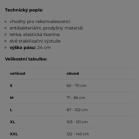
Technický popis:
vhodný pro rekonvalescenci
antibakteriální, prodyšný materiál
lehká, elastická tkanina
dvě stabilizační výztuže
výška pásu:
24 cm
Velikostní tabulka:
velikost
obvod
S
60 - 70 cm
M
71 - 86 cm
L
87 - 102 cm
XL
103 - 121 cm
XXL
122 - 140 cm