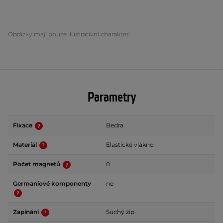
Obrázky mají pouze ilustrativní charakter.
Parametry
Fixace
Bedra
Materiál
Elastické vlákno
Počet magnetů
0
Germaniové komponenty
ne
Zapínání
Suchý zip