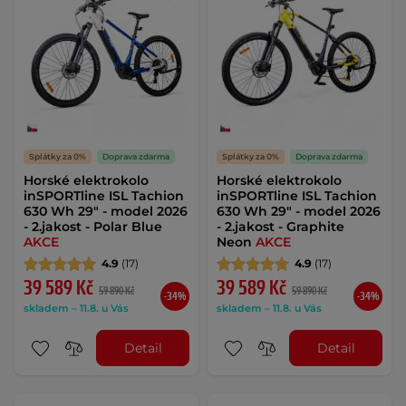
Splátky za 0%
Doprava zdarma
Splátky za 0%
Doprava zdarma
Horské elektrokolo
Horské elektrokolo
inSPORTline ISL Tachion
inSPORTline ISL Tachion
630 Wh 29" - model 2026
630 Wh 29" - model 2026
- 2.jakost - Polar Blue
- 2.jakost - Graphite
AKCE
Neon
AKCE
4.9
(17)
4.9
(17)
39 589 Kč
39 589 Kč
59 890 Kč
59 890 Kč
-34%
-34%
skladem – 11.8. u Vás
skladem – 11.8. u Vás
Detail
Detail