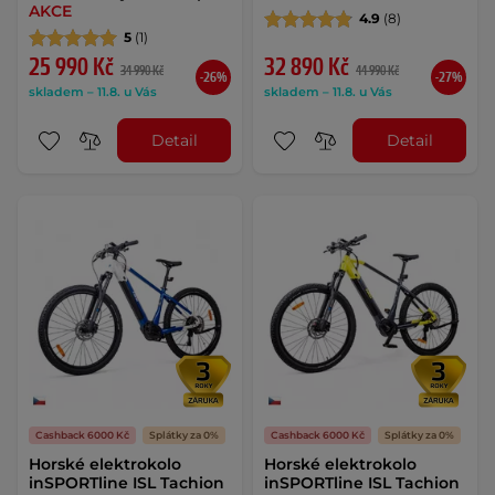
AKCE
4.9
(8)
5
(1)
25 990 Kč
32 890 Kč
34 990 Kč
44 990 Kč
-26%
-27%
skladem – 11.8. u Vás
skladem – 11.8. u Vás
Detail
Detail
Cashback 6000 Kč
Splátky za 0%
Cashback 6000 Kč
Splátky za 0%
Horské elektrokolo
Horské elektrokolo
inSPORTline ISL Tachion
inSPORTline ISL Tachion