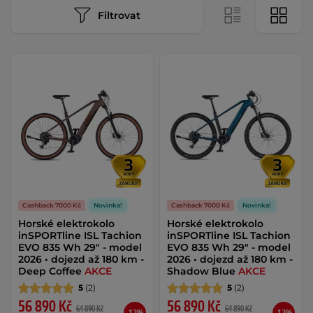
Filtrovat
Cashback 7000 Kč
Novinka!
Cashback 7000 Kč
Novinka!
Horské elektrokolo
Horské elektrokolo
inSPORTline ISL Tachion
inSPORTline ISL Tachion
EVO 835 Wh 29" - model
EVO 835 Wh 29" - model
2026 • dojezd až 180 km -
2026 • dojezd až 180 km -
Deep Coffee
AKCE
Shadow Blue
AKCE
5
(2)
5
(2)
56 890 Kč
56 890 Kč
64 890 Kč
64 890 Kč
-12%
-12%