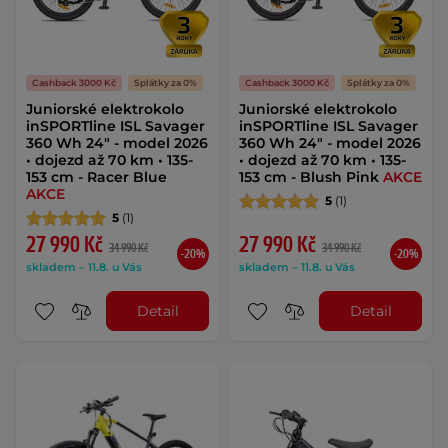
Cashback 3000 Kč
Splátky za 0%
Cashback 3000 Kč
Splátky za 0%
Juniorské elektrokolo
Juniorské elektrokolo
inSPORTline ISL Savager
inSPORTline ISL Savager
360 Wh 24" - model 2026
360 Wh 24" - model 2026
• dojezd až 70 km • 135-
• dojezd až 70 km • 135-
153 cm - Racer Blue
153 cm - Blush Pink
AKCE
AKCE
5
(1)
5
(1)
27 990 Kč
27 990 Kč
34 990 Kč
34 990 Kč
-20%
-20%
skladem – 11.8. u Vás
skladem – 11.8. u Vás
Detail
Detail