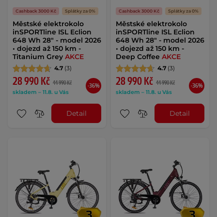
Cashback 3000 Kč
Splátky za 0%
Cashback 3000 Kč
Splátky za 0%
Městské elektrokolo
Městské elektrokolo
inSPORTline ISL Eclion
inSPORTline ISL Eclion
648 Wh 28" - model 2026
648 Wh 28" - model 2026
• dojezd až 150 km -
• dojezd až 150 km -
Titanium Grey
AKCE
Deep Coffee
AKCE
4.7
(3)
4.7
(3)
28 990 Kč
28 990 Kč
44 990 Kč
44 990 Kč
-36%
-36%
skladem – 11.8. u Vás
skladem – 11.8. u Vás
Detail
Detail