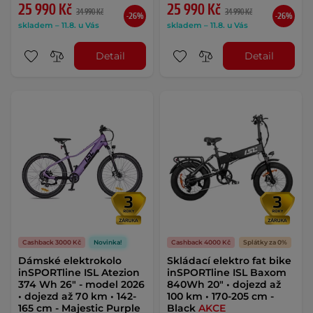
25 990 Kč
25 990 Kč
34 990 Kč
34 990 Kč
-26%
-26%
skladem – 11.8. u Vás
skladem – 11.8. u Vás
Detail
Detail
Cashback 3000 Kč
Novinka!
Cashback 4000 Kč
Splátky za 0%
Dámské elektrokolo
Skládací elektro fat bike
inSPORTline ISL Atezion
inSPORTline ISL Baxom
374 Wh 26" - model 2026
840Wh 20" • dojezd až
• dojezd až 70 km • 142-
100 km • 170-205 cm -
165 cm - Majestic Purple
Black
AKCE