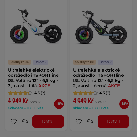
Splátky za 0%
Dáreček
Splátky za 0%
Dáreček
Ultralehké elektrické
Ultralehké elektrické
odrážedlo inSPORTline
odrážedlo inSPORTline
ISL Voltino 12" • 6,5 kg -
ISL Voltino 12" • 6,5 kg -
2.jakost - bílá
AKCE
2.jakost - černá
AKCE
4.3
(2)
4.3
(2)
4 949 Kč
4 949 Kč
5 999 Kč
5 999 Kč
-18%
-18%
skladem – 11.8. u Vás
skladem – 11.8. u Vás
Detail
Detail