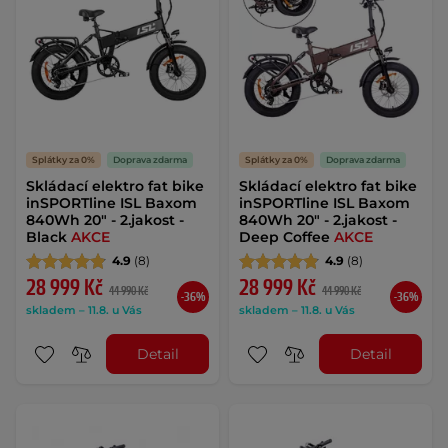
Splátky za 0%
Doprava zdarma
Splátky za 0%
Doprava zdarma
Skládací elektro fat bike
Skládací elektro fat bike
inSPORTline ISL Baxom
inSPORTline ISL Baxom
840Wh 20" - 2.jakost -
840Wh 20" - 2.jakost -
Black
AKCE
Deep Coffee
AKCE
4.9
(8)
4.9
(8)
28 999 Kč
28 999 Kč
44 990 Kč
44 990 Kč
-36%
-36%
skladem – 11.8. u Vás
skladem – 11.8. u Vás
Detail
Detail