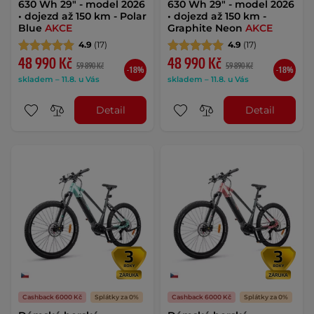
630 Wh 29" - model 2026
630 Wh 29" - model 2026
• dojezd až 150 km - Polar
• dojezd až 150 km -
Blue
AKCE
Graphite Neon
AKCE
4.9
(17)
4.9
(17)
48 990 Kč
48 990 Kč
59 890 Kč
59 890 Kč
-18%
-18%
skladem – 11.8. u Vás
skladem – 11.8. u Vás
Detail
Detail
Cashback 6000 Kč
Splátky za 0%
Cashback 6000 Kč
Splátky za 0%