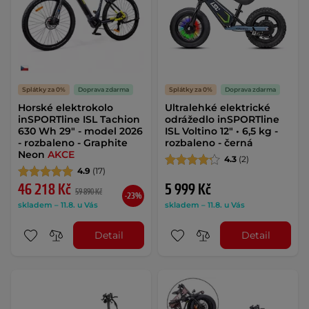
Splátky za 0%
Doprava zdarma
Splátky za 0%
Doprava zdarma
Horské elektrokolo
Ultralehké elektrické
inSPORTline ISL Tachion
odrážedlo inSPORTline
630 Wh 29" - model 2026
ISL Voltino 12" • 6,5 kg -
- rozbaleno - Graphite
rozbaleno - černá
Neon
AKCE
4.3
(2)
4.9
(17)
46 218 Kč
5 999 Kč
59 890 Kč
-23%
skladem – 11.8. u Vás
skladem – 11.8. u Vás
Detail
Detail