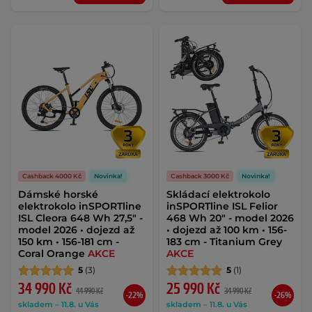
Cashback 4000 Kč
Novinka!
Cashback 3000 Kč
Novinka!
Dámské horské
Skládací elektrokolo
elektrokolo inSPORTline
inSPORTline ISL Felior
ISL Cleora 648 Wh 27,5" -
468 Wh 20" - model 2026
model 2026 • dojezd až
• dojezd až 100 km • 156-
150 km • 156-181 cm -
183 cm - Titanium Grey
Coral Orange
AKCE
AKCE
5
(3)
5
(1)
34 990 Kč
25 990 Kč
44 990 Kč
34 990 Kč
-22%
-26%
skladem – 11.8. u Vás
skladem – 11.8. u Vás