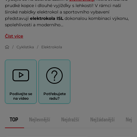
prudké kopce i dlouhé vyjížďky s lehkostí! V rámci naší 
široké nabídky elektrokol a sportovního vybavení 
představují 
elektrokola ISL
 dokonalou kombinaci výkonu, 
spolehlivosti a moderního...
Číst více
Cyklistika
Elektrokola
Podívejte se
Potřebujete
na video
radu?
TOP
Nejlevnější
Nejdražší
Nejžádanější
Nejno