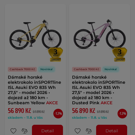
Cashback 7000 Kč
Novinka!
Cashback 7000 Kč
Novinka!
Dámské horské
Dámské horské
elektrokolo inSPORTline
elektrokolo inSPORTline
ISL Asuki EVO 835 Wh
ISL Asuki EVO 835 Wh
27,5" - model 2026 •
27,5" - model 2026 •
dojezd až 180 km -
dojezd až 180 km -
Sunbeam Yellow
AKCE
Dusted Pink
AKCE
56 890 Kč
56 890 Kč
64 890 Kč
64 890 Kč
-12%
-12%
skladem – 11.8. u Vás
skladem – 11.8. u Vás
Detail
Detail