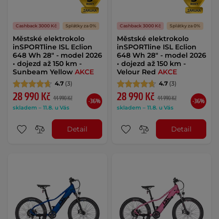
Cashback 3000 Kč
Splátky za 0%
Cashback 3000 Kč
Splátky za 0%
Městské elektrokolo
Městské elektrokolo
inSPORTline ISL Eclion
inSPORTline ISL Eclion
648 Wh 28" - model 2026
648 Wh 28" - model 2026
• dojezd až 150 km -
• dojezd až 150 km -
Sunbeam Yellow
AKCE
Velour Red
AKCE
4.7
(3)
4.7
(3)
28 990 Kč
28 990 Kč
44 990 Kč
44 990 Kč
-36%
-36%
skladem – 11.8. u Vás
skladem – 11.8. u Vás
Detail
Detail