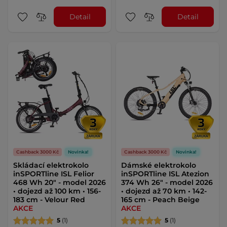
Detail
Detail
Cashback 3000 Kč
Novinka!
Cashback 3000 Kč
Novinka!
Skládací elektrokolo
Dámské elektrokolo
inSPORTline ISL Felior
inSPORTline ISL Atezion
468 Wh 20" - model 2026
374 Wh 26" - model 2026
• dojezd až 100 km • 156-
• dojezd až 70 km • 142-
183 cm - Velour Red
165 cm - Peach Beige
AKCE
AKCE
5
(1)
5
(1)