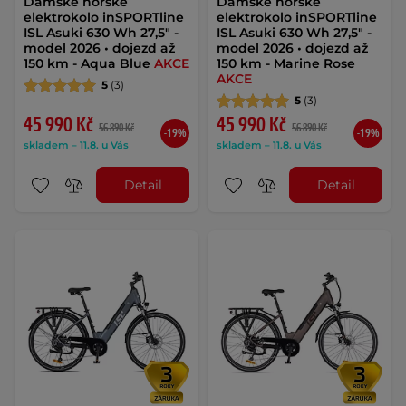
Dámské horské
Dámské horské
elektrokolo inSPORTline
elektrokolo inSPORTline
ISL Asuki 630 Wh 27,5" -
ISL Asuki 630 Wh 27,5" -
model 2026 • dojezd až
model 2026 • dojezd až
150 km - Aqua Blue
AKCE
150 km - Marine Rose
AKCE
5
(3)
5
(3)
45 990 Kč
45 990 Kč
56 890 Kč
56 890 Kč
-19%
-19%
skladem – 11.8. u Vás
skladem – 11.8. u Vás
Detail
Detail