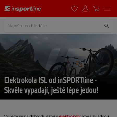
Elektrokola ISL od inSPORTline -
Skvěle vypadají, ještě lépe jedou!
Vydejte se na dobrodružství s
elektrokoly
, která zvládnou 