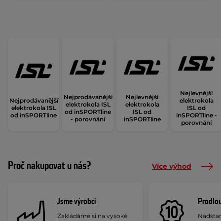
Nejlevnější
Nejprodávanější
Nejlevnější
Nejprodávanější
elektrokola
elektrokola ISL
elektrokola
elektrokola ISL
ISL od
od inSPORTline
ISL od
od inSPORTline
inSPORTline -
- porovnání
inSPORTline
porovnání
Proč nakupovat u nás?
Více výhod
Jsme výrobci
Prodlou
Zakládáme si na vysoké
Nadstan