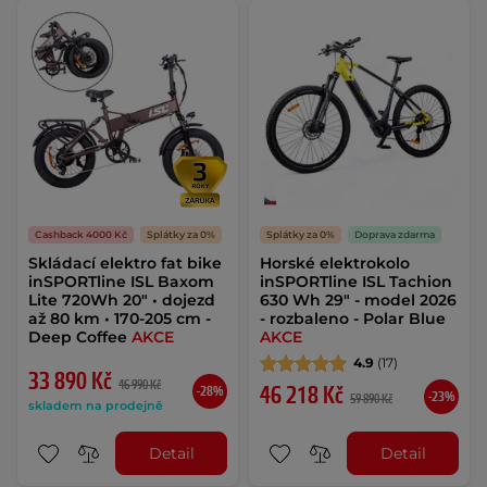
Cashback 4000 Kč
Splátky za 0%
Splátky za 0%
Doprava zdarma
Skládací elektro fat bike
Horské elektrokolo
inSPORTline ISL Baxom
inSPORTline ISL Tachion
Lite 720Wh 20" • dojezd
630 Wh 29" - model 2026
až 80 km • 170-205 cm -
- rozbaleno - Polar Blue
Deep Coffee
AKCE
AKCE
4.9
(17)
33 890 Kč
46 990 Kč
46 218 Kč
-28%
-23%
59 890 Kč
skladem na prodejně
Detail
Detail