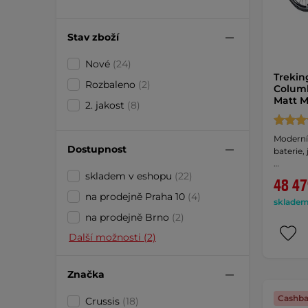
Stav zboží
Nové
(24)
Trekin
Rozbaleno
(2)
Columb
Matt M
2. jakost
(8)
Moderní 
Dostupnost
baterie
…
skladem v eshopu
(22)
48 47
na prodejně Praha 10
(4)
skladem 
na prodejně Brno
(2)
Další možnosti (2)
Značka
Cashba
Crussis
(18)