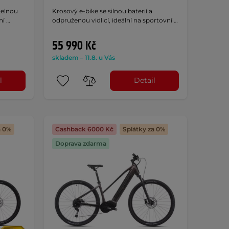
telnou
Krosový e-bike se silnou baterií a
ní …
odpruženou vidlicí, ideální na sportovní …
55 990 Kč
skladem – 11.8. u Vás
l
Detail
a 0%
Cashback 6000 Kč
Splátky za 0%
Doprava zdarma