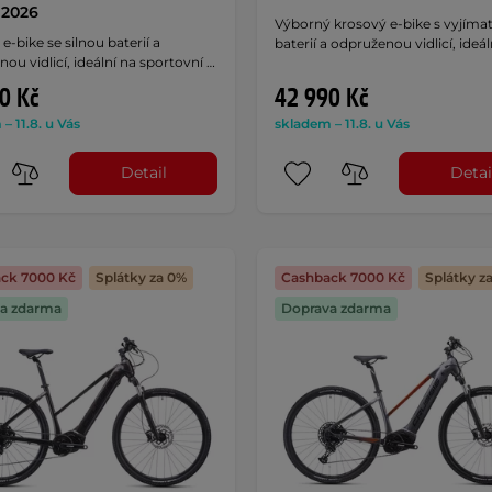
 2026
Výborný krosový e-bike s vyjíma
e-bike se silnou baterií a
baterií a odpruženou vidlicí, ideál
ou vidlicí, ideální na sportovní …
0 Kč
42 990 Kč
– 11.8. u Vás
skladem – 11.8. u Vás
Detail
Detai
ck 7000 Kč
Splátky za 0%
Cashback 7000 Kč
Splátky z
a zdarma
Doprava zdarma