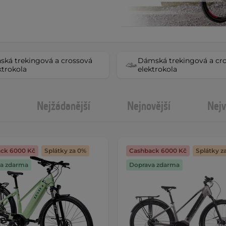
ská trekingová a crossová
Dámská trekingová a cr
ktrokola
elektrokola
Nejžádanější
Nejnovější
Nejv
ck 6000 Kč
Splátky za 0%
Cashback 6000 Kč
Splátky z
a zdarma
Doprava zdarma