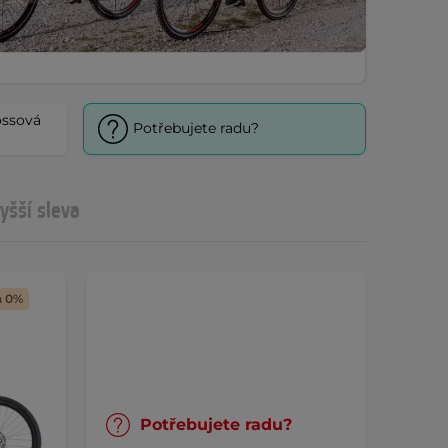
ossová
Potřebujete radu?
yšší sleva
a 0%
Potřebujete radu?