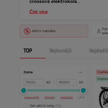
crossová elektrokola
...
Číst více
Pán
Akční nabídka
ele
TOP
Nejlevnější
Nejdražší
Cena
Cashba
Doprav
Kč
-
Kč
(34)
nejlevnější
střední
nejdražší
Jen akční ceny
(14)