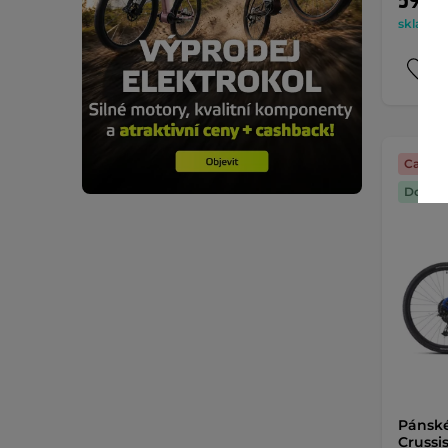
59 99
skladem 
Cashba
Doprav
Pánské
Crussis