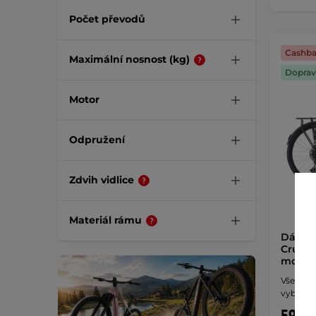
Počet převodů
Cashba
Maximální nosnost (kg)
Doprav
Motor
Odpružení
Zdvih vidlice
Materiál rámu
Dámské
Crussis
model
Všestra
vybavení