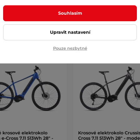
0 Kč
47 990 Kč
– 11.8. u Vás
skladem na prodejně
Souhlasím
Detail
Detai
Upravit nastavení
Pouze nezbytné
ck 5000 Kč
Splátky za 0%
Cashback 5000 Kč
Splátky z
a zdarma
Doprava zdarma
 krosové elektrokolo
Krosové elektrokolo Crussi
 e-Cross 7.11 513Wh 28" -
Cross 7.11 513Wh 28" - mode