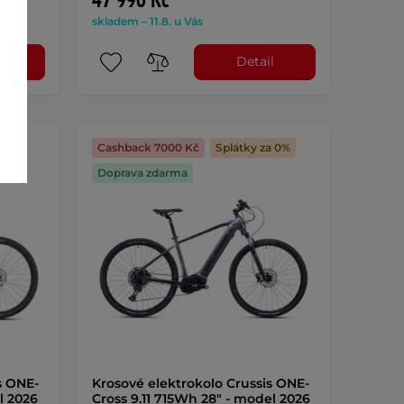
47 990 Kč
skladem – 11.8. u Vás
l
Detail
a 0%
Cashback 7000 Kč
Splátky za 0%
Doprava zdarma
s ONE-
Krosové elektrokolo Crussis ONE-
l 2026
Cross 9.11 715Wh 28" - model 2026