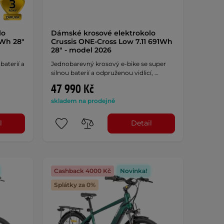
lo
Dámské krosové elektrokolo
5Wh 28"
Crussis ONE-Cross Low 7.11 691Wh
28" - model 2026
baterií a
Jednobarevný krosový e-bike se super
silnou baterií a odpruženou vidlicí, …
47 990 Kč
skladem na prodejně
l
Detail
Cashback 4000 Kč
Novinka!
Splátky za 0%