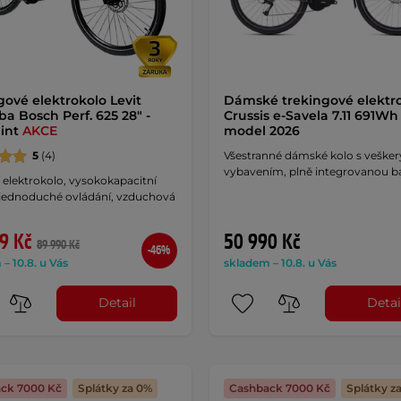
gové elektrokolo Levit
Dámské trekingové elektr
a Bosch Perf. 625 28" -
Crussis e-Savela 7.11 691Wh 
int
AKCE
model 2026
5
(4)
Všestranné dámské kolo s veške
vybavením, plně integrovanou bat
elektrokolo, vysokokapacitní
, jednoduché ovládání, vzduchová
9 Kč
50 990 Kč
89 990 Kč
-46%
– 10.8. u Vás
skladem – 10.8. u Vás
Detail
Detai
ck 7000 Kč
Splátky za 0%
Cashback 7000 Kč
Splátky z