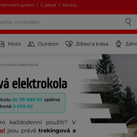
Věrnostní systém
2. jakost
Kariéra
Moto
Outdoor
Zdraví a krása
Zahr
 crossová elektrokola
vá elektrokola
okolu
do 79 989 Kč
zpětná
odnotě
3 599 Kč
pro každodenní použití? V 
ol
 jsou právě 
trekingová a 