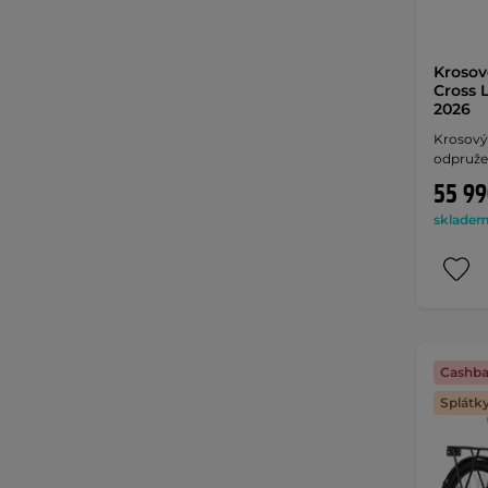
Krosov
Cross 
2026
Krosový 
odpružen
55 99
skladem 
Cashba
Splátk