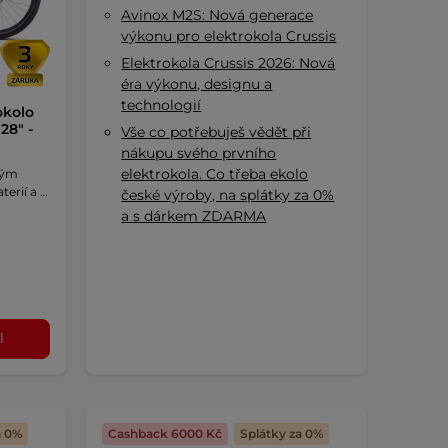
Avinox M2S: Nová generace
výkonu pro elektrokola Crussis
Elektrokola Crussis 2026: Nová
éra výkonu, designu a
technologií
okolo
28" -
Vše co potřebuješ vědět při
nákupu svého prvního
elektrokola. Co třeba ekolo
rým
erií a …
české výroby, na splátky za 0%
a s dárkem ZDARMA
l
a 0%
Cashback 6000 Kč
Splátky za 0%