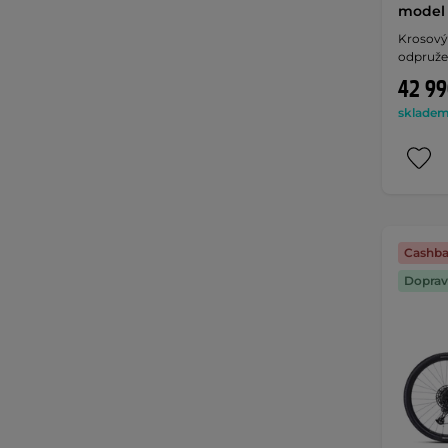
model
Krosový 
odpružen
42 99
skladem 
Cashba
Doprav