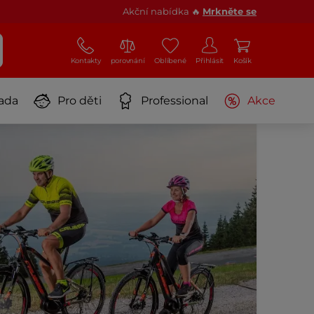
Akční nabídka 🔥
Mrkněte se
Kontakty
porovnání
Oblíbené
Přihlásit
Košík
ada
Pro děti
Professional
Akce