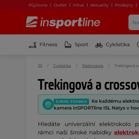
Půjčovna
Outlet
Inlive
Aktuality
Prodejny
Fitness
Sport
Cyklistika
Cyklistika
Elektrokola
Trekingová a
Trekingová a crosso
Ke každému elektr
DÁREK ZDARMA
kamera inSPORTline ISL Natys v h
Hledáte univerzální elektrokolo 
rámci naší široké nabídky 
elektrok