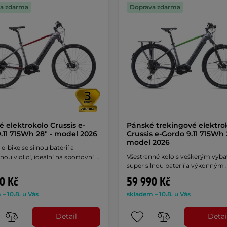
a zdarma
Doprava zdarma
é elektrokolo Crussis e-
Pánské trekingové elektro
9.11 715Wh 28" - model 2026
Crussis e-Gordo 9.11 715Wh 
model 2026
e-bike se silnou baterií a
Všestranné kolo s veškerým vyb
ou vidlicí, ideální na sportovní …
super silnou baterií a výkonným 
0 Kč
59 990 Kč
– 10.8. u Vás
skladem – 10.8. u Vás
Detail
Detai