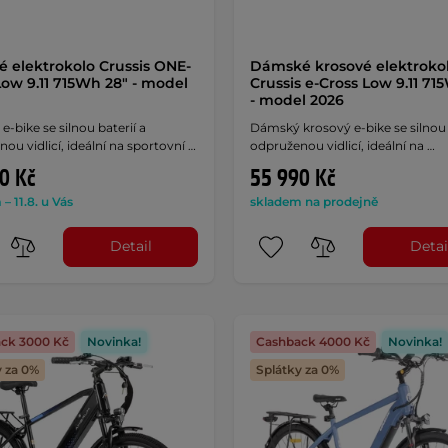
é elektrokolo Crussis ONE-
Dámské krosové elektroko
Low 9.11 715Wh 28" - model
Crussis e-Cross Low 9.11 71
- model 2026
e-bike se silnou baterií a
Dámský krosový e-bike se silnou 
ou vidlicí, ideální na sportovní …
odpruženou vidlicí, ideální na …
0 Kč
55 990 Kč
– 11.8. u Vás
skladem na prodejně
Detail
Detai
ck 3000 Kč
Novinka!
Cashback 4000 Kč
Novinka!
y za 0%
Splátky za 0%