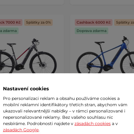
ck 7000 Kč
Splátky za 0%
Cashback 6000 Kč
Splátky z
a zdarma
Doprava zdarma
Nastavení cookies
Pro personalizaci reklam a obsahu používáme cookies a
 trekingové elektrokolo
Pánské krosové elektrokol
mobilní reklamní identifikátory třetích stran, abychom vám
 e-Savela 9.11 715Wh 28" -
Crussis e-Cross 7.11 715Wh 2
 2026
model 2026
ukazovali relevantnější nabídky – v rámci personalizované i
nepersonalizované reklamy. Bez vašeho souhlasu nic
nné dámské kolo s veškerým
Výborný krosový e-bike s vyjíma
nesbíráme. Podrobnosti najdete v
zásadách cookies
a v
m, plně integrovanou baterií a …
baterií a odpruženou vidlicí, ideál
zásadách Google
.