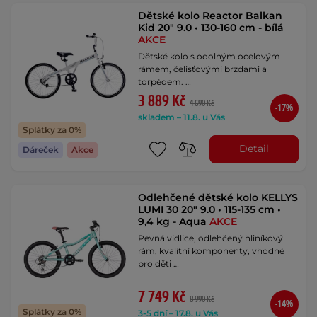
Dětské kolo Reactor Balkan
Kid 20" 9.0 • 130-160 cm - bílá
AKCE
Dětské kolo s odolným ocelovým
rámem, čelisťovými brzdami a
torpédem. …
3 889 Kč
4 690 Kč
-17%
skladem – 11.8. u Vás
Splátky za 0%
Detail
Dáreček
Akce
Odlehčené dětské kolo KELLYS
LUMI 30 20" 9.0 • 115-135 cm •
9,4 kg - Aqua
AKCE
Pevná vidlice, odlehčený hliníkový
rám, kvalitní komponenty, vhodné
pro děti …
7 749 Kč
8 990 Kč
-14%
Splátky za 0%
3-5 dní – 17.8. u Vás