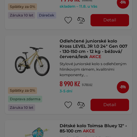
5 090 Kč
-6%
skladem – 11.8. u Vás
Splátky za 0%
Záruka 10 let
Dáreček
Detail
Odlehčené juniorské kolo
Kross LEVEL JR 1.0 24" Gen 007
• 130-150 cm • 12 kg - béžová/
červená/lesk
AKCE
Stylové juniorské kolo s odlehčeným
hliníkovým rámem, kvalitními
komponenty, …
8 990 Kč
9 790 Kč
-8%
Splátky za 0%
3-5 dní
Doprava zdarma
Detail
Záruka 10 let
Dětské kolo Toimsa Bluey 12" •
85-100 cm
AKCE