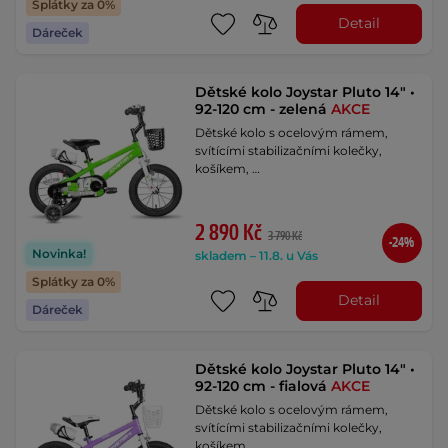
Splátky za 0%
Detail
Dáreček
Dětské kolo Joystar Pluto 14" •
92-120 cm - zelená
AKCE
Dětské kolo s ocelovým rámem,
svítícími stabilizačními kolečky,
košíkem, …
2 890 Kč
3 790 Kč
-24%
Novinka!
skladem – 11.8. u Vás
Splátky za 0%
Detail
Dáreček
Dětské kolo Joystar Pluto 14" •
92-120 cm - fialová
AKCE
Dětské kolo s ocelovým rámem,
svítícími stabilizačními kolečky,
košíkem, …