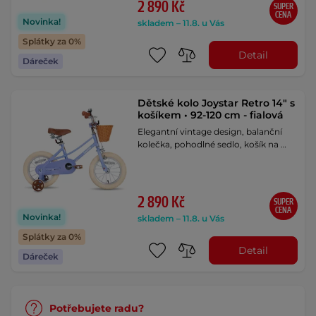
2 890 Kč
SUPER
CENA
Novinka!
skladem – 11.8. u Vás
Splátky za 0%
Detail
Dáreček
Dětské kolo Joystar Retro 14" s
košíkem • 92-120 cm - fialová
Elegantní vintage design, balanční
kolečka, pohodlné sedlo, košík na …
2 890 Kč
SUPER
CENA
Novinka!
skladem – 11.8. u Vás
Splátky za 0%
Detail
Dáreček
Potřebujete radu?