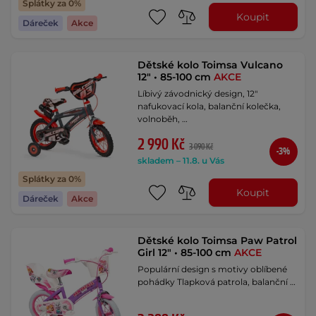
Splátky za 0%
Koupit
Dáreček
Akce
Dětské kolo Toimsa Vulcano
12" • 85-100 cm
AKCE
Líbivý závodnický design, 12"
nafukovací kola, balanční kolečka,
volnoběh, …
2 990 Kč
3 090 Kč
-3%
skladem – 11.8. u Vás
Splátky za 0%
Koupit
Dáreček
Akce
Dětské kolo Toimsa Paw Patrol
Girl 12" • 85-100 cm
AKCE
Populární design s motivy oblíbené
pohádky Tlapková patrola, balanční …