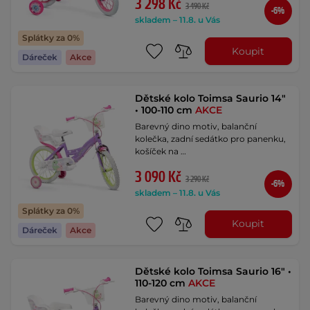
3 298 Kč
3 490 Kč
-6%
skladem – 11.8. u Vás
Splátky za 0%
Koupit
Dáreček
Akce
Dětské kolo Toimsa Saurio 14"
• 100-110 cm
AKCE
Barevný dino motiv, balanční
kolečka, zadní sedátko pro panenku,
košíček na …
3 090 Kč
3 290 Kč
-6%
skladem – 11.8. u Vás
Splátky za 0%
Koupit
Dáreček
Akce
Dětské kolo Toimsa Saurio 16" •
110-120 cm
AKCE
Barevný dino motiv, balanční