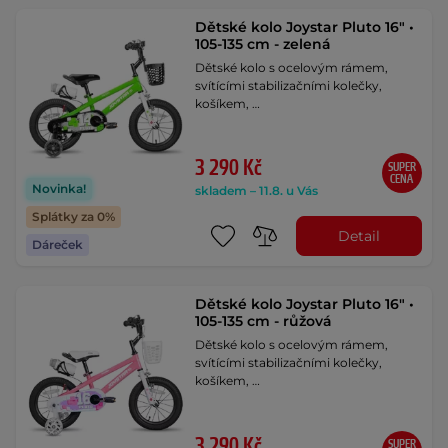
Dětské kolo Joystar Pluto 16" •
105-135 cm - zelená
Dětské kolo s ocelovým rámem,
svítícími stabilizačními kolečky,
košíkem, …
3 290 Kč
SUPER
CENA
Novinka!
skladem – 11.8. u Vás
Splátky za 0%
Detail
Dáreček
Dětské kolo Joystar Pluto 16" •
105-135 cm - růžová
Dětské kolo s ocelovým rámem,
svítícími stabilizačními kolečky,
košíkem, …
3 290 Kč
SUPER