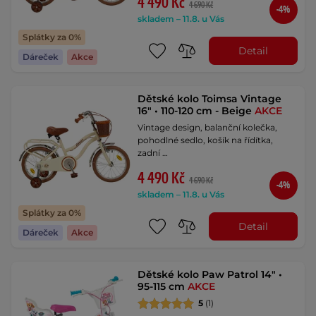
4 490 Kč
4 690 Kč
-4%
skladem – 11.8. u Vás
Splátky za 0%
Detail
Dáreček
Akce
Dětské kolo Toimsa Vintage
16" • 110-120 cm - Beige
AKCE
Vintage design, balanční kolečka,
pohodlné sedlo, košík na řídítka,
zadní …
4 490 Kč
4 690 Kč
-4%
skladem – 11.8. u Vás
Splátky za 0%
Detail
Dáreček
Akce
Dětské kolo Paw Patrol 14" •
95-115 cm
AKCE
5
(1)