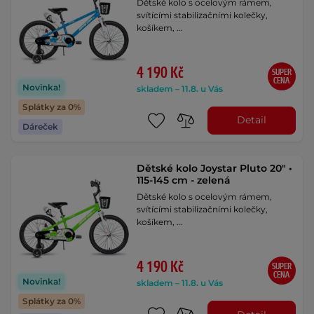
Dětské kolo s ocelovým rámem,
svítícími stabilizačními kolečky,
košíkem, …
4 190 Kč
SUPER
CENA
Novinka!
skladem – 11.8. u Vás
Splátky za 0%
Detail
Dáreček
Dětské kolo Joystar Pluto 20" •
115-145 cm - zelená
Dětské kolo s ocelovým rámem,
svítícími stabilizačními kolečky,
košíkem, …
4 190 Kč
SUPER
CENA
Novinka!
skladem – 11.8. u Vás
Splátky za 0%