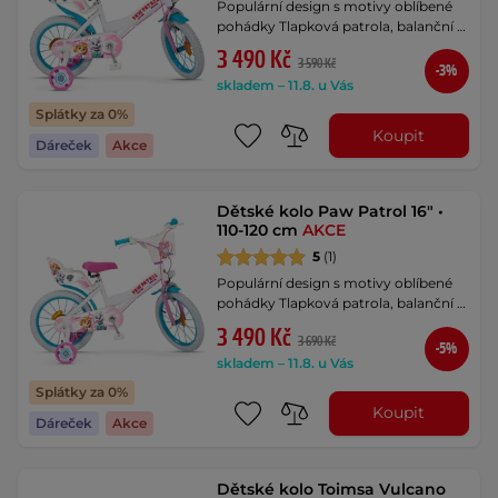
Populární design s motivy oblíbené
pohádky Tlapková patrola, balanční …
3 490 Kč
3 590 Kč
-3%
skladem – 11.8. u Vás
Splátky za 0%
Koupit
Dáreček
Akce
Dětské kolo Paw Patrol 16" •
110-120 cm
AKCE
5
(1)
Populární design s motivy oblíbené
pohádky Tlapková patrola, balanční …
3 490 Kč
3 690 Kč
-5%
skladem – 11.8. u Vás
Splátky za 0%
Koupit
Dáreček
Akce
Dětské kolo Toimsa Vulcano