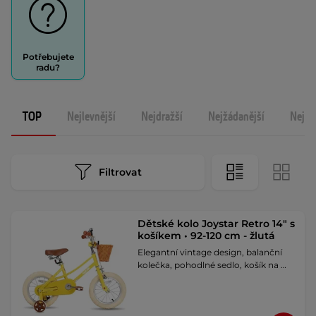
Potřebujete
radu?
TOP
Nejlevnější
Nejdražší
Nejžádanější
Nejno
Filtrovat
Dětské kolo Joystar Retro 14" s
košíkem • 92-120 cm - žlutá
Elegantní vintage design, balanční
kolečka, pohodlné sedlo, košík na …