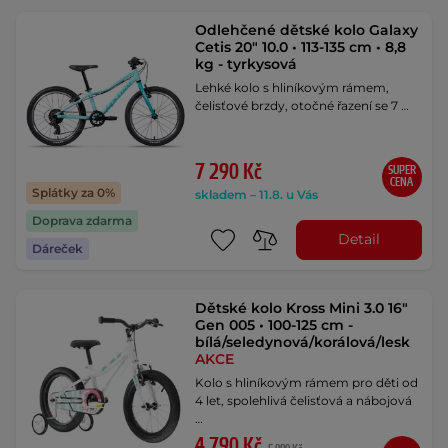
Odlehčené dětské kolo Galaxy
Cetis 20" 10.0 • 113-135 cm • 8,8
kg - tyrkysová
Lehké kolo s hliníkovým rámem,
čelisťové brzdy, otočné řazení se 7 …
7 290 Kč
SUPER
CENA
Splátky za 0%
skladem – 11.8. u Vás
Doprava zdarma
Detail
Dáreček
Dětské kolo Kross Mini 3.0 16"
Gen 005 • 100-125 cm -
bílá/seledynová/korálová/lesk
AKCE
Kolo s hliníkovým rámem pro děti od
4 let, spolehlivá čelisťová a nábojová
…
4 790 Kč