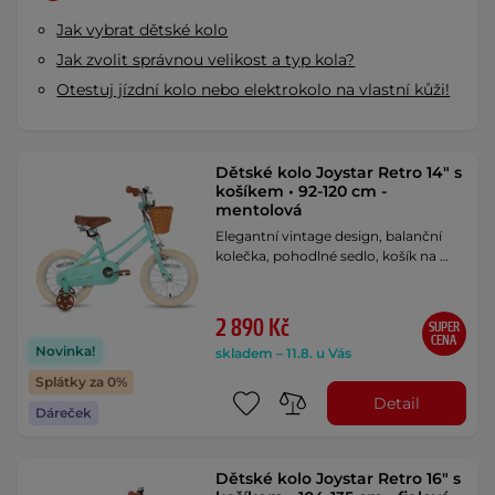
Jak vybrat dětské kolo
Jak zvolit správnou velikost a typ kola?
Otestuj jízdní kolo nebo elektrokolo na vlastní kůži!
Dětské kolo Joystar Retro 14" s
košíkem • 92-120 cm -
mentolová
Elegantní vintage design, balanční
kolečka, pohodlné sedlo, košík na …
2 890 Kč
SUPER
CENA
Novinka!
skladem – 11.8. u Vás
Splátky za 0%
Detail
Dáreček
Dětské kolo Joystar Retro 16" s