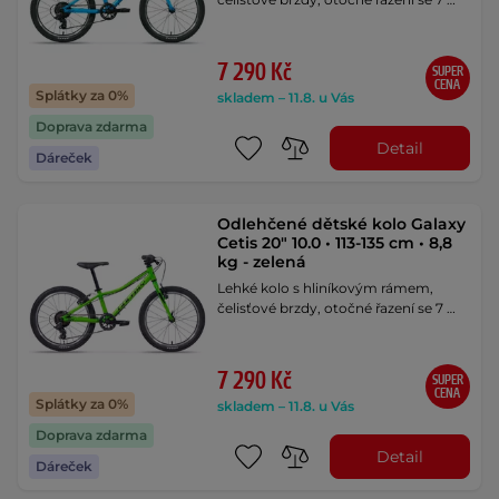
7 290 Kč
SUPER
CENA
Splátky za 0%
skladem – 11.8. u Vás
Doprava zdarma
Detail
Dáreček
Odlehčené dětské kolo Galaxy
Cetis 20" 10.0 • 113-135 cm • 8,8
kg - zelená
Lehké kolo s hliníkovým rámem,
čelisťové brzdy, otočné řazení se 7 …
7 290 Kč
SUPER
CENA
Splátky za 0%
skladem – 11.8. u Vás
Doprava zdarma
Detail
Dáreček