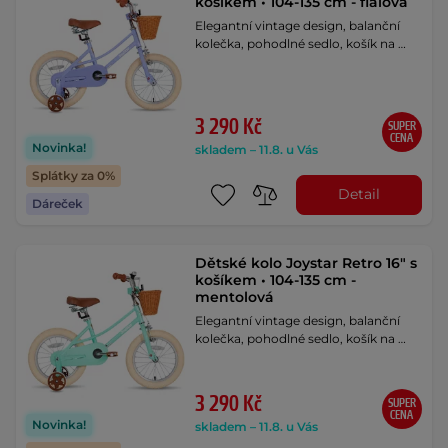
košíkem • 104-135 cm - fialová
Elegantní vintage design, balanční
kolečka, pohodlné sedlo, košík na …
3 290 Kč
SUPER
CENA
Novinka!
skladem – 11.8. u Vás
Splátky za 0%
Detail
Dáreček
Dětské kolo Joystar Retro 16" s
košíkem • 104-135 cm -
mentolová
Elegantní vintage design, balanční
kolečka, pohodlné sedlo, košík na …
3 290 Kč
SUPER
CENA
Novinka!
skladem – 11.8. u Vás