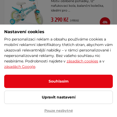
Motiv oblíbené pohádky, 12"
nafukovací kola, balanční kolečka,
ideální pro …
3 290 Kč
3 490 Kč
-6%
skladem – 11.8. u Vás
Nastavení cookies
Splátky za 0%
Koupit
Pro personalizaci reklam a obsahu používáme cookies a
Dáreček
Akce
mobilní reklamní identifikátory třetích stran, abychom vám
ukazovali relevantnější nabídky – v rámci personalizované i
Dětské kolo Toimsa Bluey 16" •
nepersonalizované reklamy. Bez vašeho souhlasu nic
110-120 cm
AKCE
nesbíráme. Podrobnosti najdete v
zásadách cookies
a v
Motiv oblíbené pohádky, 16"
zásadách Google
.
nafukovací kola, balanční kolečka,
ideální pro …
Souhlasím
3 690 Kč
3 890 Kč
-5%
skladem – 11.8. u Vás
Upravit nastavení
Splátky za 0%
Koupit
Dáreček
Akce
Pouze nezbytné