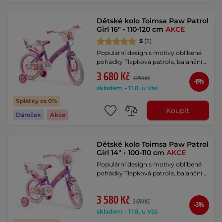
Dětské kolo Toimsa Paw Patrol
Girl 16" • 110-120 cm
AKCE
5
(2)
Populární design s motivy oblíbené
pohádky Tlapková patrola, balanční …
3 680 Kč
3 990 Kč
-8%
skladem – 11.8. u Vás
Splátky za 0%
Koupit
Dáreček
Akce
Dětské kolo Toimsa Paw Patrol
Girl 14" • 100-110 cm
AKCE
Populární design s motivy oblíbené
pohádky Tlapková patrola, balanční …
3 580 Kč
3 690 Kč
-3%
skladem – 11.8. u Vás