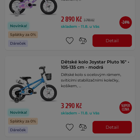
2 890 Kč
3 790 Kč
-24%
Novinka!
skladem – 11.8. u Vás
Splátky za 0%
Detail
Dáreček
Dětské kolo Joystar Pluto 16" •
105-135 cm - modrá
Dětské kolo s ocelovým rámem,
svítícími stabilizačními kolečky,
košíkem, …
3 290 Kč
SUPER
CENA
Novinka!
skladem – 11.8. u Vás
Splátky za 0%
Detail
Dáreček