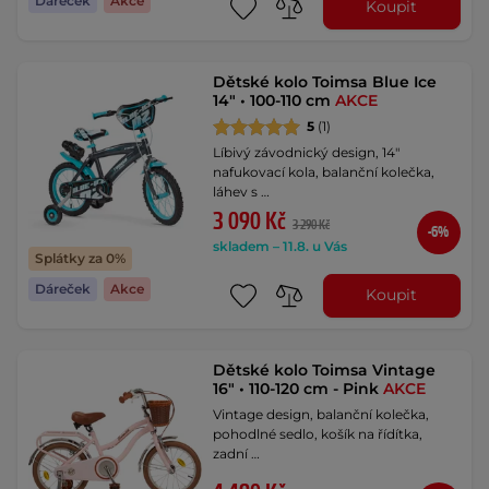
Dáreček
Akce
Koupit
Dětské kolo Toimsa Blue Ice
14" • 100-110 cm
AKCE
5
(1)
Líbivý závodnický design, 14"
nafukovací kola, balanční kolečka,
láhev s …
3 090 Kč
3 290 Kč
-6%
skladem – 11.8. u Vás
Splátky za 0%
Dáreček
Akce
Koupit
Dětské kolo Toimsa Vintage
16" • 110-120 cm - Pink
AKCE
Vintage design, balanční kolečka,
pohodlné sedlo, košík na řídítka,
zadní …