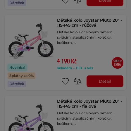
Detail
Dáreček
Dětské kolo Joystar Pluto 20" •
115-145 cm - růžová
Dětské kolo s ocelovým rámem,
svítícími stabilizačními kolečky,
košíkem, …
4 190 Kč
SUPER
CENA
Novinka!
skladem – 11.8. u Vás
Splátky za 0%
Detail
Dáreček
Dětské kolo Joystar Pluto 20" •
115-145 cm - fialová
Dětské kolo s ocelovým rámem,
svítícími stabilizačními kolečky,
košíkem, …