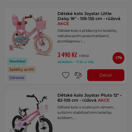
Dětské kolo Joystar Little
Daisy 16" • 105-135 cm - růžová
AKCE
Dětské kolo s přídavnými kolečky,
nafukovacími pneumatikami,
protišlapnou i …
3 490 Kč
4 190 Kč
-17%
Novinka!
skladem – 11.8. u Vás
Splátky za 0%
Detail
Dáreček
Dětské kolo Joystar Pluto 12" •
82-105 cm - růžová
AKCE
Dětské kolo s ocelovým rámem,
svítícími stabilizačními kolečky,
košíkem, …