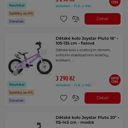
CENA
Novinka!
skladem – 11.8. u Vás
Splátky za 0%
Detail
Dáreček
Dětské kolo Joystar Pluto 16" •
105-135 cm - fialová
Dětské kolo s ocelovým rámem,
svítícími stabilizačními kolečky,
košíkem, …
3 290 Kč
SUPER
CENA
Novinka!
skladem – 11.8. u Vás
Splátky za 0%
Detail
Dáreček
Dětské kolo Joystar Pluto 20" •
115-145 cm - modrá