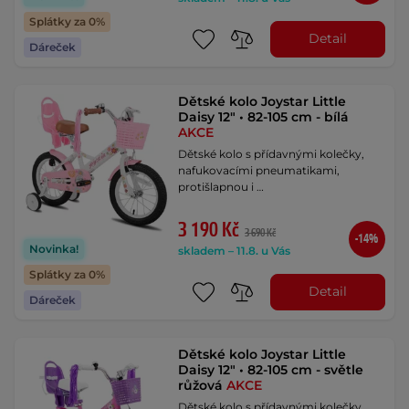
Splátky za 0%
Detail
Dáreček
Dětské kolo Joystar Little
Daisy 12" • 82-105 cm - bílá
AKCE
Dětské kolo s přídavnými kolečky,
nafukovacími pneumatikami,
protišlapnou i …
3 190 Kč
3 690 Kč
-14%
Novinka!
skladem – 11.8. u Vás
Splátky za 0%
Detail
Dáreček
Dětské kolo Joystar Little
Daisy 12" • 82-105 cm - světle
růžová
AKCE
Dětské kolo s přídavnými kolečky,