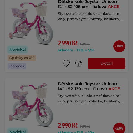
Dětské kolo Joystar Unicorn
12" • 82-105 cm - fialová
AKCE
Stylové dětské kolo s nafukovacími
koly, přídavnými kolečky, košíkem, …
2 990 Kč
3 690 Kč
-19%
Novinka!
skladem – 11.8. u Vás
Splátky za 0%
Detail
Dáreček
Dětské kolo Joystar Unicorn
14" • 92-120 cm - fialová
AKCE
Stylové dětské kolo s nafukovacími
koly, přídavnými kolečky, košíkem, …
2 990 Kč
3 890 Kč
-23%
Novinka!
skladem – 11.8. u Vás