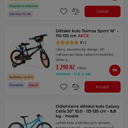
Doprava zdarma
Detail
Záruka 10 let
Dětské kolo Toimsa Sport 16" •
110-120 cm
AKCE
5
(1)
Líbivý závodnický design, 16"
nafukovací kola, balanční kolečka,
láhev s …
3 290 Kč
3 490 Kč
-6%
skladem – 11.8. u Vás
Splátky za 0%
Dáreček
Akce
Koupit
Odlehčené dětské kolo Galaxy
Cetis 20" 10.0 • 113-135 cm • 8,8
kg - modrá
Lehké kolo s hliníkovým rámem,
čelisťové brzdy, otočné řazení se 7 …