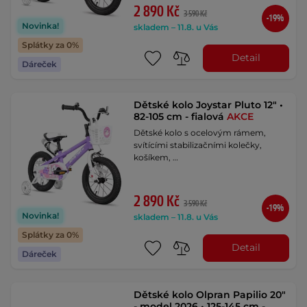
2 890 Kč
3 590 Kč
-19%
Novinka!
skladem – 11.8. u Vás
Splátky za 0%
Detail
Dáreček
Dětské kolo Joystar Pluto 12" •
82-105 cm - fialová
AKCE
Dětské kolo s ocelovým rámem,
svítícími stabilizačními kolečky,
košíkem, …
2 890 Kč
3 590 Kč
-19%
Novinka!
skladem – 11.8. u Vás
Splátky za 0%
Detail
Dáreček
Dětské kolo Olpran Papilio 20"
- model 2026 • 125-145 cm -