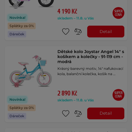
4 190 Kč
SUPER
CENA
Novinka!
skladem – 11.8. u Vás
Splátky za 0%
Detail
Dáreček
Dětské kolo Joystar Angel 14" s
košíkem a kolečky • 91-119 cm -
modrá
Krásný barevný motiv, 14" nafukovací
kola, balanční kolečka, košík na …
2 890 Kč
SUPER
CENA
Novinka!
skladem – 11.8. u Vás
Splátky za 0%
Detail
Dáreček