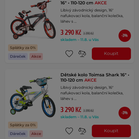
16" • 110-120 cm
AKCE
Líbivý závodnický design, 16"
nafukovací kola, balanční kolečka,
láhev s …
3 290 Kč
3 390 Kč
-3%
skladem – 11.8. u Vás
Splátky za 0%
Koupit
Dáreček
Akce
Dětské kolo Toimsa Shark 16" •
110-120 cm
AKCE
Líbivý závodnický design, 16"
nafukovací kola, balanční kolečka,
láhev s …
3 290 Kč
3 390 Kč
-3%
skladem – 11.8. u Vás
Splátky za 0%
Koupit
Dáreček
Akce