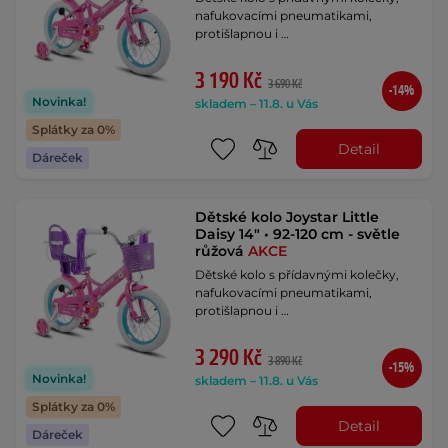
nafukovacími pneumatikami,
protišlapnou i …
3 190 Kč
3 690 Kč
-14%
Novinka!
skladem – 11.8. u Vás
Splátky za 0%
Detail
Dáreček
Dětské kolo Joystar Little
Daisy 14" • 92-120 cm - světle
růžová
AKCE
Dětské kolo s přídavnými kolečky,
nafukovacími pneumatikami,
protišlapnou i …
3 290 Kč
3 890 Kč
-15%
Novinka!
skladem – 11.8. u Vás
Splátky za 0%
Detail
Dáreček