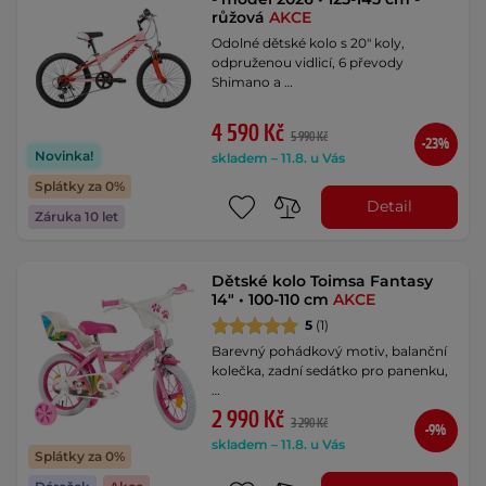
růžová
AKCE
Odolné dětské kolo s 20" koly,
odpruženou vidlicí, 6 převody
Shimano a …
4 590 Kč
5 990 Kč
-23%
Novinka!
skladem – 11.8. u Vás
Splátky za 0%
Detail
Záruka 10 let
Dětské kolo Toimsa Fantasy
14" • 100-110 cm
AKCE
5
(1)
Barevný pohádkový motiv, balanční
kolečka, zadní sedátko pro panenku,
…
2 990 Kč
3 290 Kč
-9%
skladem – 11.8. u Vás
Splátky za 0%