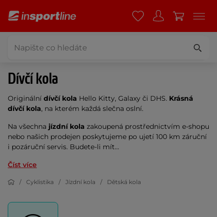
Dívčí kola
Originální
dívčí kola
Hello Kitty, Galaxy či DHS.
Krásná
dívčí kola
, na kterém každá slečna oslní.
Na všechna
jízdní kola
zakoupená prostřednictvím e-shopu
nebo našich prodejen poskytujeme po ujetí 100 km záruční
i pozáruční servis. Budete-li mít...
Číst více
Cyklistika
Jízdní kola
Dětská kola