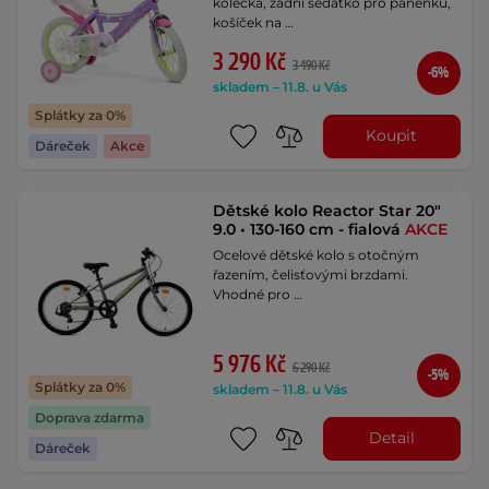
kolečka, zadní sedátko pro panenku,
košíček na …
3 290 Kč
3 490 Kč
-6%
skladem – 11.8. u Vás
Splátky za 0%
Koupit
Dáreček
Akce
Dětské kolo Reactor Star 20"
9.0 • 130-160 cm - fialová
AKCE
Ocelové dětské kolo s otočným
řazením, čelisťovými brzdami.
Vhodné pro …
5 976 Kč
6 290 Kč
-5%
Splátky za 0%
skladem – 11.8. u Vás
Doprava zdarma
Detail
Dáreček