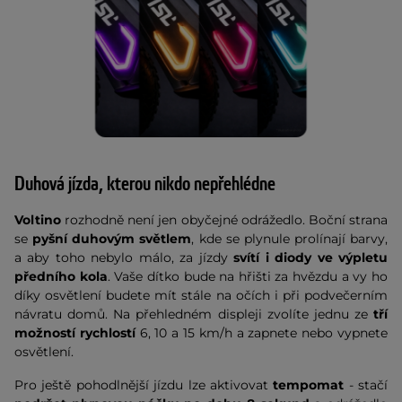
Duhová jízda, kterou nikdo nepřehlédne
Voltino
rozhodně není jen obyčejné odrážedlo. Boční strana
se
pyšní duhovým světlem
, kde se plynule prolínají barvy,
a aby toho nebylo málo, za jízdy
svítí i diody ve výpletu
předního kola
. Vaše dítko bude na hřišti za hvězdu a vy ho
díky osvětlení budete mít stále na očích i při podvečerním
návratu domů. Na přehledném displeji zvolíte jednu ze
tří
možností rychlostí
6, 10 a 15 km/h a zapnete nebo vypnete
osvětlení.
Pro ještě pohodlnější jízdu lze aktivovat
tempomat
- stačí