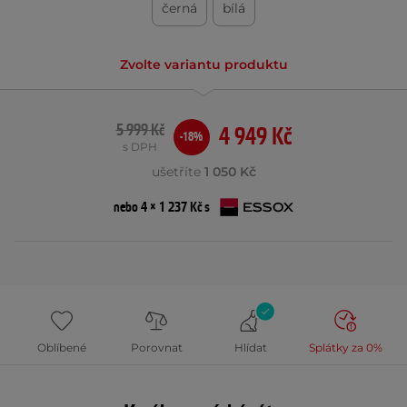
černá
bílá
Zvolte variantu produktu
5 999 Kč
4 949 Kč
-18%
s DPH
ušetříte
1 050 Kč
nebo 4 × 1 237 Kč s
Oblíbené
Porovnat
Hlídat
Splátky za 0%