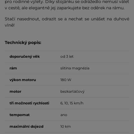
pro rodinné výlety. Díky stojánku se odrážedlo nemusí válet
v cestě, ale elegantně jej zaparkujete bez oděrek na rámu.
Stačí nasednout, odrazit se a nechat se unášet na duhové
vlně!
Technický popis:
doporučený věk
od 3 let
rám
slitina magnézia
výkon motoru
180 W
motor
bezkartáčový
tři možnosti rychlosti
6, 10, 15 km/h
tempomat
ano
maximální dojezd
10 km