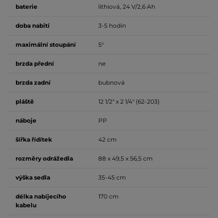
baterie
lithiová, 24 V/2,6 Ah
doba nabití
3-5 hodin
maximální stoupání
5°
brzda přední
ne
brzda zadní
bubnová
pláště
12 1/2" x 2 1/4" (62-203)
náboje
PP
šířka řídítek
42 cm
rozměry odrážedla
88 x 49,5 x 56,5 cm
výška sedla
35-45 cm
délka nabíjecího
170 cm
kabelu