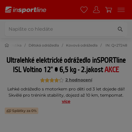
Cyklistika
Dětská odrážedla
Kovová odrážedla
IN: Q=27248
Ultralehké elektrické odrážedlo inSPORTline
ISL Voltino 12" • 6,5 kg - 2.jakost
AKCE
2 hodnocení
Lehké odrážedlo s motorkem pro děti od 3 let dojede dál!
Skvělé pro trénink stability, dojezd až 10 km, tempomat.
více
Splátky za 0%