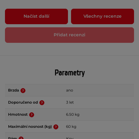
Načíst další
Všechny recenze
Přidat recenzi
Parametry
Brzda
ano
Doporučeno od
3 let
Hmotnost
6.50 kg
Maximální nosnost (kg)
60 kg
Rám
Kov