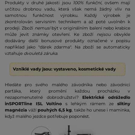
Produkty v druhé jakosti jsou
100% funkční
, ovšem mají
určitou drobnou vadu, která však nemá žádný vliv na
samotnou funkčnost výrobku. Každý výrobek je
zkontrolován servisním technikem a až poté uvolněn k
prodeji. Zboží
nemusí
být v originálním balení nebo krabice
může jevit známky otevření. Ke zboží
nejsou
obvykle
dodávány další bonusové produkty označené v popisu
například jako "dárek zdarma". Na zboží se automaticky
vztahuje
dvouletá záruka
.
Vzniklé vady jsou: vystaveno, kosmetické vady
Hledáte pro svého malého závodníka nebo závodnici
parťáka, který promění každou procházku v
nezapomenutelné dobrodružství?
Elektrické odrážedlo
inSPORTline ISL Voltino
s lehkým rámem ze
slitiny
magnézia
váží
pouhých 6,5 kg
, takže ho unese i maminka,
když malého jezdce potřebuje poponést.