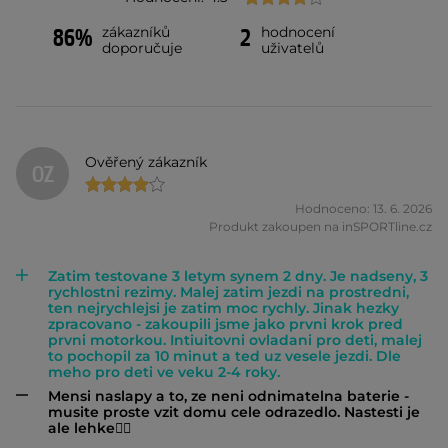
zákazníků
hodnocení
86%
2
doporučuje
uživatelů
Ověřený zákazník
OZ
Hodnoceno: 13. 6. 2026
Produkt zakoupen na inSPORTline.cz
Zatim testovane 3 letym synem 2 dny. Je nadseny, 3
rychlostni rezimy. Malej zatim jezdi na prostredni,
ten nejrychlejsi je zatim moc rychly. Jinak hezky
zpracovano - zakoupili jsme jako prvni krok pred
prvni motorkou. Intiuitovni ovladani pro deti, malej
to pochopil za 10 minut a ted uz vesele jezdi. Dle
meho pro deti ve veku 2-4 roky.
Mensi naslapy a to, ze neni odnimatelna baterie -
musite proste vzit domu cele odrazedlo. Nastesti je
ale lehke👍🏽