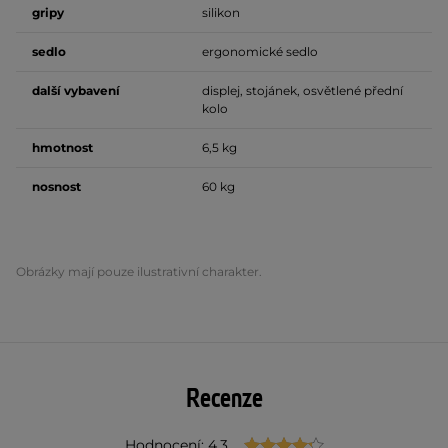
gripy
silikon
sedlo
ergonomické sedlo
další vybavení
displej, stojánek, osvětlené přední
kolo
hmotnost
6,5 kg
nosnost
60 kg
Obrázky mají pouze ilustrativní charakter.
Recenze
Hodnocení: 4.3