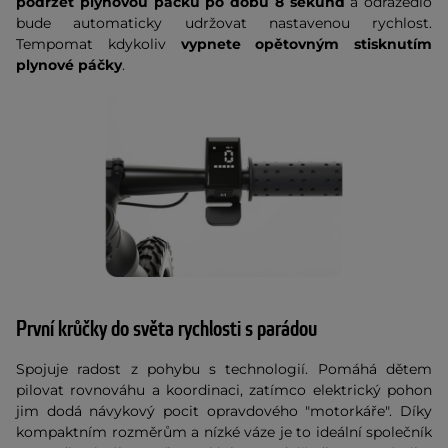
podržet plynovou páčku po dobu 8 sekund
a odrážedlo
bude automaticky udržovat nastavenou rychlost.
Tempomat kdykoliv
vypnete opětovným stisknutím
plynové páčky
.
První krůčky do světa rychlosti s parádou
Spojuje radost z pohybu s technologií. Pomáhá dětem
pilovat rovnováhu a koordinaci, zatímco elektrický pohon
jim dodá návykový pocit opravdového "motorkáře". Díky
kompaktním rozměrům a nízké váze je to ideální společník