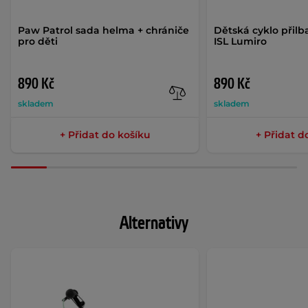
Paw Patrol sada helma + chrániče
Dětská cyklo přilb
pro děti
ISL Lumiro
890 Kč
890 Kč
skladem
skladem
+ Přidat do košíku
+ Přidat d
Alternativy