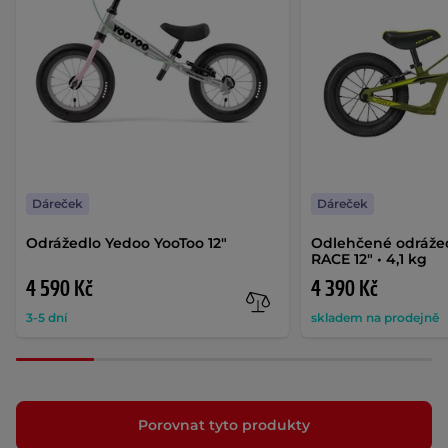
Dáreček
Dáreček
Odrážedlo Yedoo YooToo 12"
Odlehčené odráže
RACE 12" • 4,1 kg
4 590 Kč
4 390 Kč
3-5 dní
skladem na prodejně
Porovnat tyto produkty