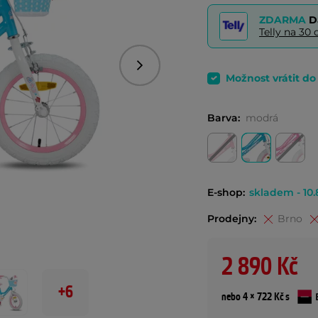
ZDARMA
D
Telly na 3
Následující
Možnost vrátit d
Barva:
modrá
E-shop:
skladem - 10.
Prodejny:
Brno
2 890 Kč
+6
nebo 4 × 722 Kč s