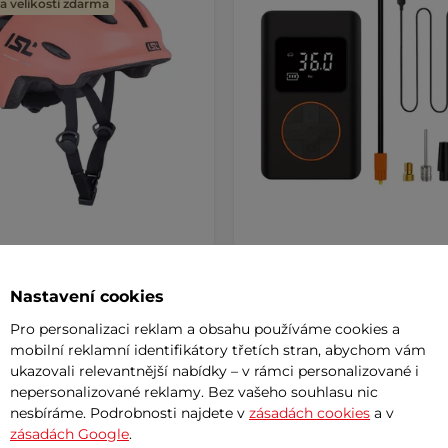
 velikosti zdarma
 cyklo přilba s LED světlem
Akumulátorová pumpa
mitto
inSPORTline Gaberila s
powerbankou a LED světl
Nastavení cookies
AKCE
Pro personalizaci reklam a obsahu používáme cookies a
č
789 Kč
999 Kč
mobilní reklamní identifikátory třetích stran, abychom vám
m
skladem
ukazovali relevantnější nabídky – v rámci personalizované i
nepersonalizované reklamy. Bez vašeho souhlasu nic
nesbíráme. Podrobnosti najdete v
zásadách cookies
a v
+ Přidat do košíku
+ Přidat do košíku
zásadách Google
.