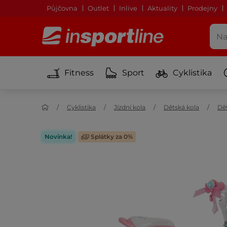
Půjčovna
Outlet
Inlive
Aktuality
Prodejny
Fitness
Sport
Cyklistika
Cyklistika
Jízdní kola
Dětská kola
Dět
Novinka!
Splátky za 0%