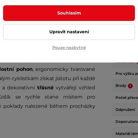
Souhlasím
Upravit nastavení
Param
Pouze nezbytné
 a kolečky
promění první cyklistické
Hmotnost
lostní pohon
, ergonomicky tvarované
Pro výšku p
ým cyklistkám získat jistotu při každé
Brzdy
a dekorativní
třásně
vytvářejí vzhled
 Košík se rychle stane místem pro
Počet přev
lé poklady nalezené během procházky
Odpružení
Doporučen
Materiál rá