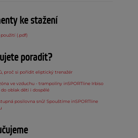
nty ke stažení
použití (.pdf)
ujete poradit?
, proč si pořídit eliptický trenažér
óna ve vzduchu - trampolíny inSPORTline Irbiso
do oblak děti i dospělé
stupná posilovna snů! Spouštíme inSPORTline
u
učujeme