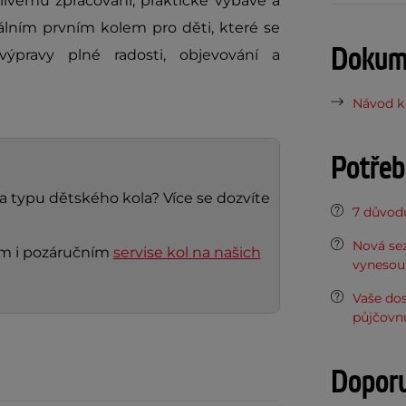
člivému zpracování, praktické výbavě a
álním prvním kolem pro děti, které se
Dokume
ýpravy plné radosti, objevování a
Návod k 
Potřeb
 a typu dětského kola? Více se dozvíte
7 důvodů
Nová sez
ním i pozáručním
servise kol na našich
vynesou 
Vaše do
půjčovn
Dopor