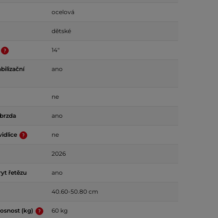
ocelová
dětské
14"
bilizační
ano
ne
 brzda
ano
idlice
ne
2026
yt řetězu
ano
40.60-50.80 cm
osnost (kg)
60 kg