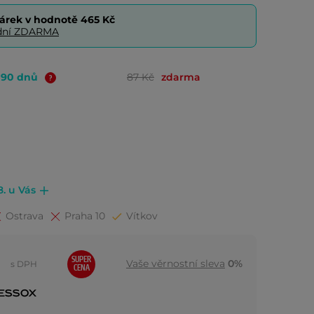
árek v hodnotě
465 Kč
0 dní ZDARMA
o 90 dnů
87 Kč
zdarma
8. u Vás
Ostrava
Praha 10
Vítkov
SUPER
Vaše věrnostní sleva
0%
s DPH
CENA