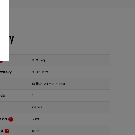
etry
9.20 kg
ostavy
91-119 cm
čelisťová + torpédo
odů
1
nemá
o od
3 let
mu
ocel