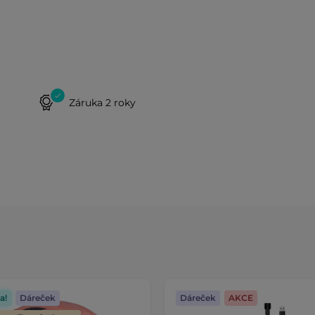
Záruka 2 roky
a!
Dáreček
Dáreček
AKCE