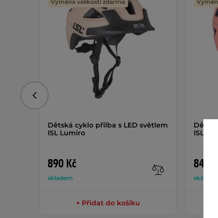
Výměna velikosti zdarma
Výměna
Předchozí
Dětská cyklo přilba s LED světlem
Dětská
ISL Lumiro
ISL Lu
890 Kč
849 K
skladem
sklade
+ Přidat do košíku