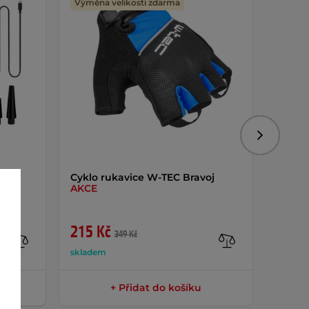
Výměna velikosti zdarma
Následujíc
Cyklo rukavice W-TEC Bravoj
Chrán
AKCE
dílný
em
215 Kč
490 
349 Kč
skladem
sklade
+ Přidat do košíku