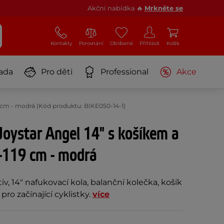
Akční nabídka 🔥
Mrkněte se
Kontakty
Porovnání
Oblíbené
Přihlásit
Košík
ada
Pro děti
Professional
Akce
19 cm - modrá (Kód produktu: BIKE050-14-1)
Joystar Angel 14" s košíkem a
-119 cm - modrá
v, 14" nafukovací kola, balanční kolečka, košík
 pro začínající cyklistky.
více