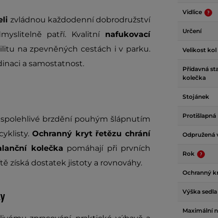
Vidlice
eli
zvládnou každodenní dobrodružství
Určení
yslitelně patří. Kvalitní
nafukovací
ilitu na zpevněných cestách i v parku.
Velikost kol
inaci a samostatnost.
Přídavná sta
kolečka
Stojánek
Protišlapná
 spolehlivé brzdění pouhým šlápnutím
cyklisty.
Ochranný kryt řetězu chrání
Odpružená v
lanční kolečka
pomáhají při prvních
Rok
tě získá dostatek jistoty a rovnováhy.
Ochranný kr
Výška sedla
ky
Maximální n