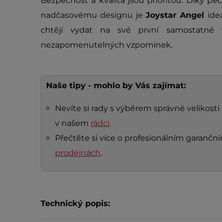
Bezpečnost a kvalita jsou prioritou. Díky pe
nadčasovému designu je
Joystar Angel
ide
chtějí vydat na své první samostatné v
nezapomenutelných vzpomínek.
Naše tipy - mohlo by Vás zajímat:
Nevíte si rady s výběrem správné velikosti
v našem
rádci
.
Přečtěte si více o profesionálním garanč
prodejnách
.
Technický popis: