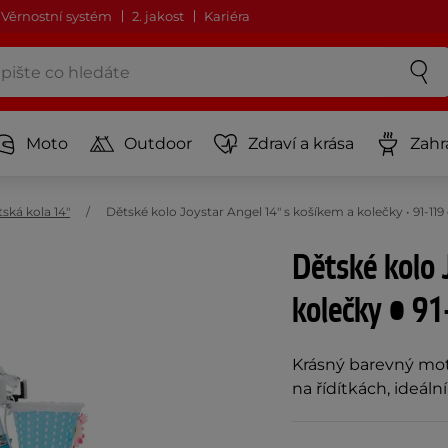
Věrnostní systém
2. jakost
Kariéra
Moto
Outdoor
Zdraví a krása
Zahr
ská kola 14"
Dětské kolo Joystar Angel 14" s košíkem a kolečky • 91-1
Dětské kolo 
kolečky • 91
Krásný barevný moti
na řídítkách, ideální