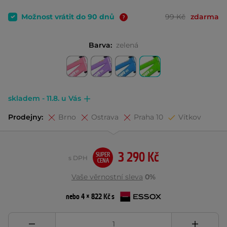
Možnost vrátit do 90 dnů
99 Kč
zdarma
Barva:
zelená
skladem - 11.8. u Vás
Prodejny:
Brno
Ostrava
Praha 10
Vítkov
3 290 Kč
SUPER
s DPH
CENA
Vaše věrnostní sleva
0%
nebo 4 × 822 Kč s