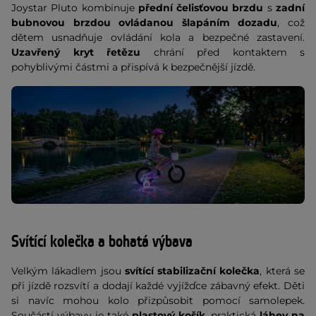
Joystar Pluto kombinuje
přední čelisťovou brzdu
s
zadní
bubnovou brzdou ovládanou šlapáním dozadu
, což
dětem usnadňuje ovládání kola a bezpečné zastavení.
Uzavřený kryt řetězu
chrání před kontaktem s
pohyblivými částmi a přispívá k bezpečnější jízdě.
Svítící kolečka a bohatá výbava
Velkým lákadlem jsou
svítící stabilizační kolečka
, která se
při jízdě rozsvítí a dodají každé vyjížďce zábavný efekt. Děti
si navíc mohou kolo přizpůsobit pomocí samolepek.
Součástí výbavy je také
plastový košík
, praktická
láhev na