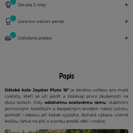
Záruka 2 roky
Garance vrácení peněz
Odložená platba
Popis
Dětské kolo Joystar Pluto 16"
je skvělou volbou pro malé
cyklisty, kteří se učí jezdit a získávají první zkušenosti na
dvou kolech. Díky
odolnému ocelovému rámu
, stabilním
pomocným kolečkům a bezpečným brzdám nabízí jistotu,
pohodlí i zábavu při každé vyjížďce. Bohatá výbava včetně
košíku, láhve na pití a zvonku potěší děti i rodiče.