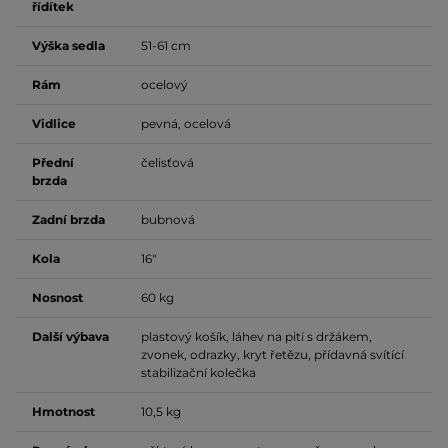
řídítek
Výška sedla
51-61 cm
Rám
ocelový
Vidlice
pevná, ocelová
Přední
čelisťová
brzda
Zadní brzda
bubnová
Kola
16"
Nosnost
60 kg
Další výbava
plastový košík, láhev na pití s držákem,
zvonek, odrazky, kryt řetězu, přídavná svítící
stabilizační kolečka
Hmotnost
10,5 kg