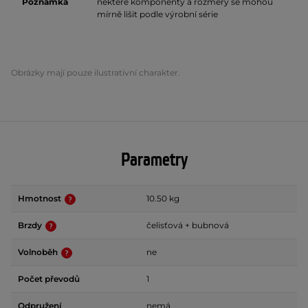
Poznámka
některé komponenty a rozměry se mohou
mírně lišit podle výrobní série
Obrázky mají pouze ilustrativní charakter.
Parametry
Hmotnost
10.50 kg
Brzdy
čelisťová + bubnová
Volnoběh
ne
Počet převodů
1
Odpružení
nemá