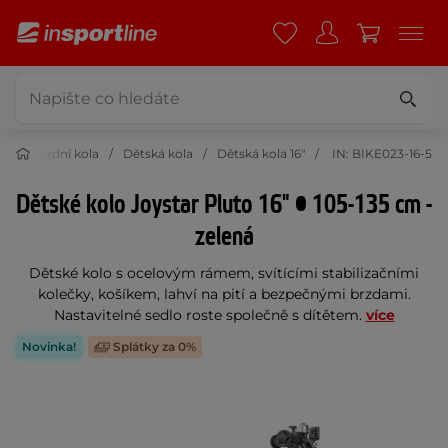
ika
Jízdní kola
Dětská kola
Dětská kola 16"
IN: BIKE023-16-5
Dětské kolo Joystar Pluto 16" • 105-135 cm -
zelená
Dětské kolo s ocelovým rámem, svítícími stabilizačními
kolečky, košíkem, lahví na pití a bezpečnými brzdami.
Nastavitelné sedlo roste společně s dítětem.
více
Novinka!
Splátky za 0%