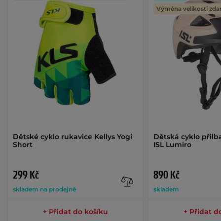
Výměna velikosti zd
Dětské cyklo rukavice Kellys Yogi
Dětská cyklo přilb
Short
ISL Lumiro
299 Kč
890 Kč
skladem na prodejně
skladem
+ Přidat do košíku
+ Přidat d