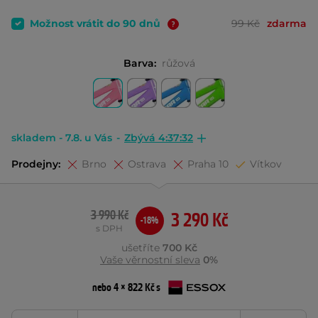
Možnost vrátit do 90 dnů
99 Kč
zdarma
Barva:
růžová
skladem - 7.8. u Vás
-
Zbývá 4:37:31
Prodejny:
Brno
Ostrava
Praha 10
Vítkov
3 990 Kč
3 290 Kč
-18%
s DPH
ušetříte
700 Kč
Vaše věrnostní sleva
0%
nebo 4 × 822 Kč s