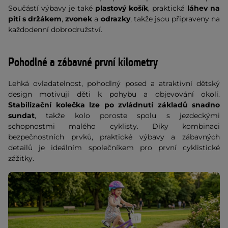
Součástí výbavy je také
plastový košík
, praktická
láhev na
pití s držákem
,
zvonek
a
odrazky
, takže jsou připraveny na
každodenní dobrodružství.
Pohodlné a zábavné první kilometry
Lehká ovladatelnost, pohodlný posed a atraktivní dětský
design motivují děti k pohybu a objevování okolí.
Stabilizační kolečka lze po zvládnutí základů snadno
sundat
, takže kolo poroste spolu s jezdeckými
schopnostmi malého cyklisty. Díky kombinaci
bezpečnostních prvků, praktické výbavy a zábavných
detailů je ideálním společníkem pro první cyklistické
zážitky.