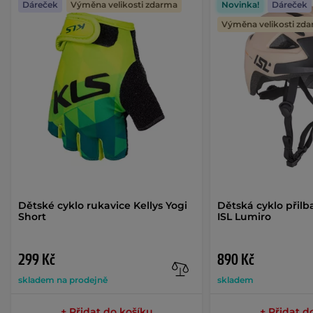
Dáreček
Výměna velikosti zdarma
Novinka!
Dáreček
Výměna velikosti zd
Dětské cyklo rukavice Kellys Yogi
Dětská cyklo přilb
Short
ISL Lumiro
299 Kč
890 Kč
skladem na prodejně
skladem
+ Přidat do košíku
+ Přidat d