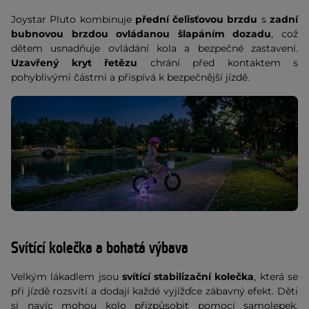
Joystar Pluto kombinuje
přední čelisťovou brzdu
s
zadní
bubnovou brzdou ovládanou šlapáním dozadu
, což
dětem usnadňuje ovládání kola a bezpečné zastavení.
Uzavřený kryt řetězu
chrání před kontaktem s
pohyblivými částmi a přispívá k bezpečnější jízdě.
Svítící kolečka a bohatá výbava
Velkým lákadlem jsou
svítící stabilizační kolečka
, která se
při jízdě rozsvítí a dodají každé vyjížďce zábavný efekt. Děti
si navíc mohou kolo přizpůsobit pomocí samolepek.