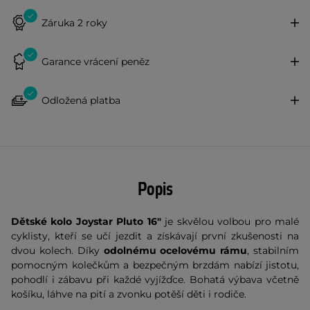
Záruka 2 roky
Garance vrácení peněz
Odložená platba
Popis
Dětské kolo Joystar Pluto 16"
je skvělou volbou pro malé
cyklisty, kteří se učí jezdit a získávají první zkušenosti na
dvou kolech. Díky
odolnému ocelovému rámu
, stabilním
pomocným kolečkům a bezpečným brzdám nabízí jistotu,
pohodlí i zábavu při každé vyjížďce. Bohatá výbava včetně
košíku, láhve na pití a zvonku potěší děti i rodiče.