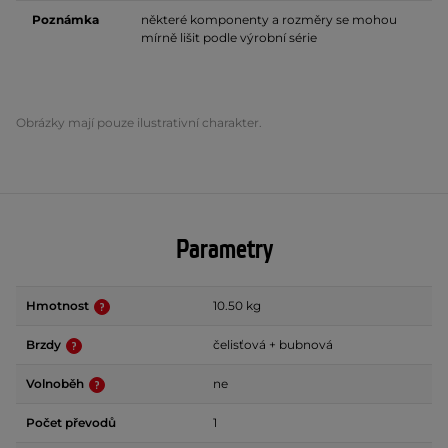
Poznámka
některé komponenty a rozměry se mohou
mírně lišit podle výrobní série
Obrázky mají pouze ilustrativní charakter.
Parametry
Hmotnost
10.50 kg
Brzdy
čelisťová + bubnová
Volnoběh
ne
Počet převodů
1