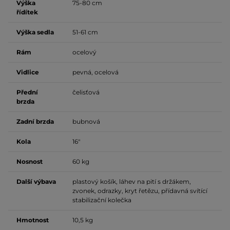
Výška
75-80 cm
řídítek
Výška sedla
51-61 cm
Rám
ocelový
Vidlice
pevná, ocelová
Přední
čelisťová
brzda
Zadní brzda
bubnová
Kola
16"
Nosnost
60 kg
Další výbava
plastový košík, láhev na pití s držákem,
zvonek, odrazky, kryt řetězu, přídavná svítící
stabilizační kolečka
Hmotnost
10,5 kg