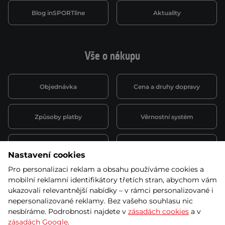
Blog inSPORTline
Aktuality
Vše o nákupu
Objednávka
Cena a druhy dopravy
Způsoby platby
Věrnostní systém
Montáž a servis
Reklamace a záruka
Nastavení cookies
Pro personalizaci reklam a obsahu používáme cookies a
Půjčovna
Kariéra
mobilní reklamní identifikátory třetích stran, abychom vám
obchodní podmínky
ukazovali relevantnější nabídky – v rámci personalizované i
nepersonalizované reklamy. Bez vašeho souhlasu nic
nesbíráme. Podrobnosti najdete v
zásadách cookies
a v
zásadách Google
.