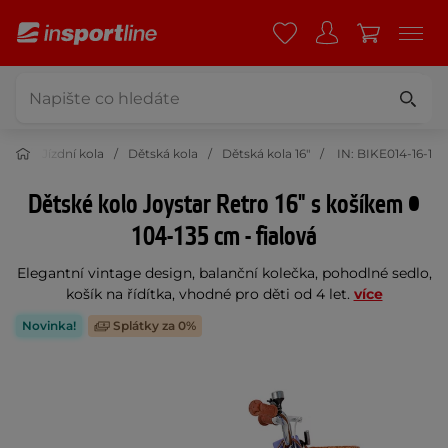
tika
Jízdní kola
Dětská kola
Dětská kola 16"
IN: BIKE014-16-1
Dětské kolo Joystar Retro 16" s košíkem •
104-135 cm - fialová
Elegantní vintage design, balanční kolečka, pohodlné sedlo,
košík na řídítka, vhodné pro děti od 4 let.
více
Novinka!
Splátky za 0%