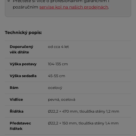
Přečtěte si více o profesionálním garančním i
pozáručním
servise kol na našich prodejnách
.
Technický popis:
Doporučený
od cca 4 let
věk dítěte
Výška postavy
104-135 cm
Výška sedadla
45-55 cm
Rám
ocelový
Vidlice
pevná, ocelová
Řídítka
Ø22,2 × 470 mm, tloušťka stěny 1,2 mm
Představec
Ø22,2 × 150 mm, tloušťka stěny 1,4 mm
řídítek