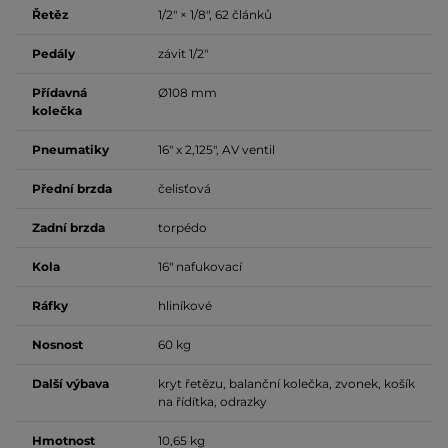
Řetěz
1/2" × 1/8", 62 článků
Pedály
závit 1/2"
Přídavná
Ø108 mm
kolečka
Pneumatiky
16" x 2,125", AV ventil
Přední brzda
čelisťová
Zadní brzda
torpédo
Kola
16" nafukovací
Ráfky
hliníkové
Nosnost
60 kg
Další výbava
kryt řetězu, balanční kolečka, zvonek, košík
na řídítka, odrazky
Hmotnost
10,65 kg