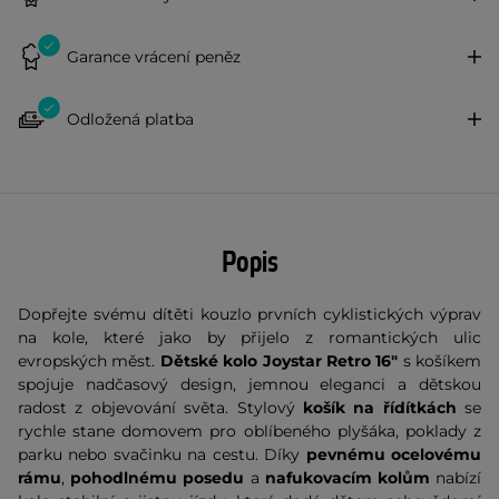
Garance vrácení peněz
Odložená platba
Popis
Dopřejte svému dítěti kouzlo prvních cyklistických výprav
na kole, které jako by přijelo z romantických ulic
evropských měst.
Dětské kolo Joystar Retro 16"
s košíkem
spojuje nadčasový design, jemnou eleganci a dětskou
radost z objevování světa. Stylový
košík na řídítkách
se
rychle stane domovem pro oblíbeného plyšáka, poklady z
parku nebo svačinku na cestu. Díky
pevnému ocelovému
rámu
,
pohodlnému posedu
a
nafukovacím kolům
nabízí