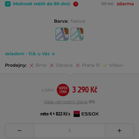
Možnost vrátit do 90 dnů
99 Kč
zdarma
Barva:
fialová
skladem - 11.8. u Vás
Prodejny:
Brno
Ostrava
Praha 10
Vítkov
3 290 Kč
SUPER
s DPH
CENA
Vaše věrnostní sleva
0%
nebo 4 × 822 Kč s