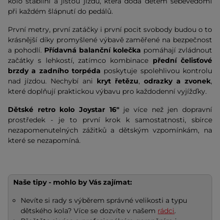
kolo stabilní a jistou jízdu, která dodá dětem sebevědomí
při každém šlápnutí do pedálů.
První metry, první zatáčky i první pocit svobody budou o to
krásnější díky promyšlené výbavě zaměřené na bezpečnost
a pohodlí.
Přídavná balanční kolečka
pomáhají zvládnout
začátky s lehkostí, zatímco kombinace
přední čelisťové
brzdy a zadního torpéda
poskytuje spolehlivou kontrolu
nad jízdou. Nechybí ani
kryt řetězu
,
odrazky a zvonek
,
které doplňují praktickou výbavu pro každodenní vyjížďky.
Dětské retro kolo Joystar 16"
je více než jen dopravní
prostředek - je to první krok k samostatnosti, sbírce
nezapomenutelných zážitků a dětským vzpomínkám, na
které se nezapomíná.
Naše tipy - mohlo by Vás zajímat:
Nevíte si rady s výběrem správné velikosti a typu
dětského kola? Více se dozvíte v našem
rádci
.