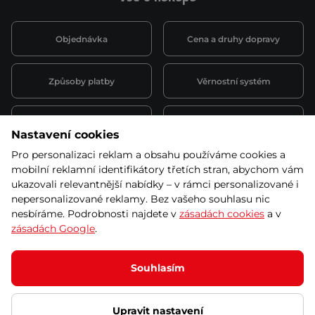
Objednávka
Cena a druhy dopravy
Způsoby platby
Věrnostní systém
Montáž a servis
Reklamace a záruka
Nastavení cookies
Pro personalizaci reklam a obsahu používáme cookies a
Půjčovna
Kariéra
mobilní reklamní identifikátory třetích stran, abychom vám
obchodní podmínky
ukazovali relevantnější nabídky – v rámci personalizované i
nepersonalizované reklamy. Bez vašeho souhlasu nic
nesbíráme. Podrobnosti najdete v
zásadách cookies
a v
zásadách Google
.
© 2026 SEVEN SPORT s.r.o Všechna práva vyhrazena
Podle zákona o evidenci tržeb je prodávající povinen vystavit
Souhlasím
kupujícímu účtenku.
Zároveň je povinen zaevidovat přijatou tržbu u správce daně online; v
případě technického výpadku pak nejpozději do 48 hodin.
Upravit nastavení