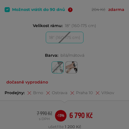
Možnost vrátit do 90 dnů
204 Kč
zdarma
Velikost rámu:
18" (160-175 cm)
18" (160-175 cm)
Barva:
bílá/mátová
dočasně vyprodáno
Prodejny:
Brno
Ostrava
Praha 10
Vítkov
7 990 Kč
6 790 Kč
-15%
s DPH
ušetříte
1 200 Kč