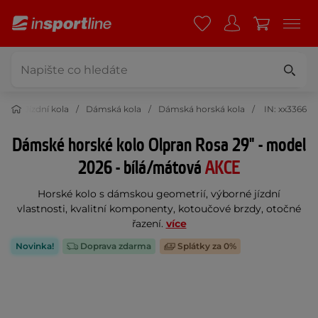
ka
Jízdní kola
Dámská kola
Dámská horská kola
IN: xx3366
Dámské horské kolo Olpran Rosa 29" - model
2026 - bílá/mátová
AKCE
Horské kolo s dámskou geometrií, výborné jízdní
vlastnosti, kvalitní komponenty, kotoučové brzdy, otočné
řazení.
více
Novinka!
Doprava zdarma
Splátky za 0%