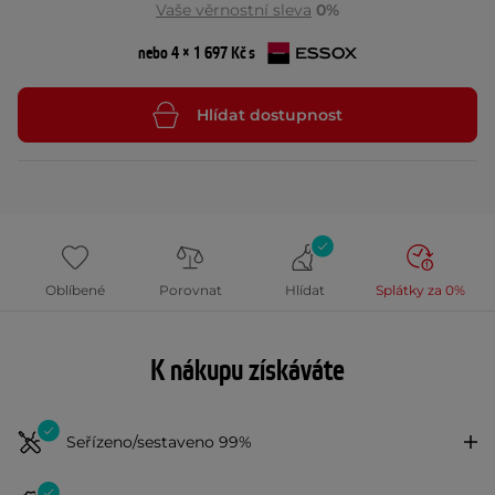
Vaše věrnostní sleva
0%
nebo 4 × 1 697 Kč s
Hlídat dostupnost
Oblíbené
Porovnat
Hlídat
Splátky za 0%
K nákupu získáváte
Seřízeno/sestaveno 99%