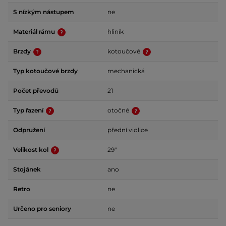
S nízkým nástupem
ne
Materiál rámu
hliník
Brzdy
kotoučové
Typ kotoučové brzdy
mechanická
Počet převodů
21
Typ řazení
otočné
Odpružení
přední vidlice
Velikost kol
29"
Stojánek
ano
Retro
ne
Určeno pro seniory
ne