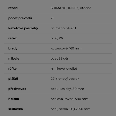
řazení
SHIMANO, INDEX, otočné
počet
převodů
21
kazetové pastorky
Shimano, 14-28T
řetěz
ocel, Z6
brzdy
kotoučové, 160 mm
náboje
ocel, 36 děr
ráfky
hliníkové, dvojité
pláště
29" trekový vzorek
představec
ocel, klasický, 80 mm
řídítka
ocelová, rovná, 580 mm
sedlovka
ocel, rovná, 28,6x250 mm