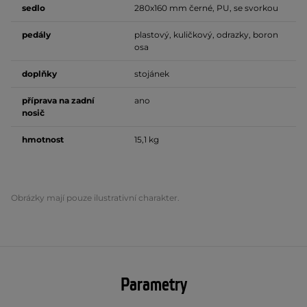
sedlo
280x160 mm černé, PU, se svorkou
pedály
plastový, kuličkový, odrazky, boron
osa
doplňky
stojánek
příprava na zadní
ano
nosič
hmotnost
15,1 kg
Obrázky mají pouze ilustrativní charakter.
Parametry