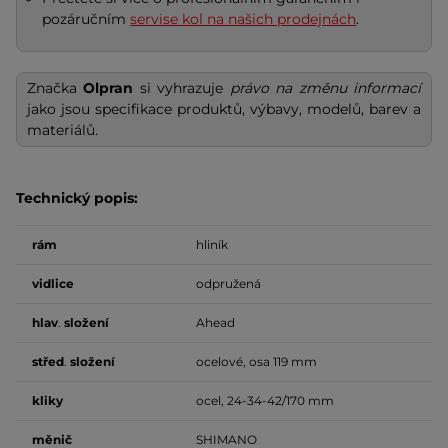
pozáručním
servise kol na našich prodejnách
.
Značka
Olpran
si vyhrazuje
právo na změnu informací
jako jsou specifikace produktů, výbavy, modelů, barev a
materiálů.
Technický popis:
rám
hliník
vidlice
odpružená
hlav
.
složení
Ahead
střed
.
složení
ocelové, osa 119 mm
kliky
ocel, 24-34-42/170 mm
měnič
SHIMANO