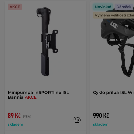
AKCE
Novinka!
Dáreček
Výměna velikosti zd
Minipumpa inSPORTline ISL
Cyklo přilba ISL W
Bannia
AKCE
89 Kč
990 Kč
149 Kč
skladem
skladem