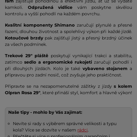
rám
zajišťuje pohodlnou a efektivní jízdu, ať už se vydáte
kamkoli.
Odpružená vidlice
vám poskytne skvělou
kontrolu a vyšší pohodlí na každém povrchu.
Kvalitní komponenty Shimano
zaručují plynulé a přesné
řazení, dlouhou životnost a spolehlivý výkon při každé jízdě.
Kotoučové brzdy
pak zajišťují jistý a přesný brzdný účinek
za všech podmínek.
Trekové 29" pláště
poskytují vynikající trakci a stabilitu,
zatímco
sedlo a ergonomické rukojeti
zaručují pohodlí i
při dlouhých jízdách. Kolo je také
vybaveno stojanem
a
přípravou pro zadní nosič, což zvyšuje jeho praktičnost.
Připravte se na nezapomenutelné zážitky z jízdy
s kolem
Olpran Rosa 29"
, které přináší styl, komfort a hlavně výkon!
Naše tipy - mohlo by Vás zajímat:
Nevíte si rady s výběrem správné velikosti a typu
kola? Více se dozvíte v našem
rádci
.
Přečtěte si více o profesionálním garančním i