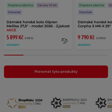
Doprava zdarma
Záruka 10 let
Doprava zdarma
Zá
Dáreček
Dáreček
Dámské horské kolo Olpran
Dámské horské kol
Mellisa 27,5" - model 2026 - 2.jakost
Corpha 5 MK-II 29
AKCE
5 899 Kč
9 790 Kč
8 490 Kč
15 490 Kč
skladem
skladem
Porovnat tyto produkty