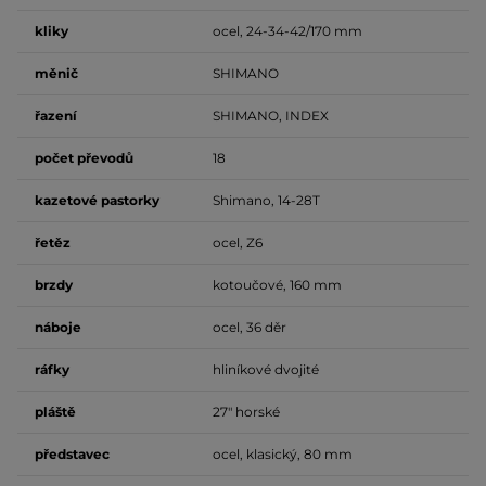
kliky
ocel, 24-34-42/170 mm
měnič
SHIMANO
řazení
SHIMANO, INDEX
počet
převodů
18
kazetové pastorky
Shimano, 14-28T
řetěz
ocel, Z6
brzdy
kotoučové, 160 mm
náboje
ocel, 36 děr
ráfky
hliníkové dvojité
pláště
27" horské
představec
ocel, klasický, 80 mm