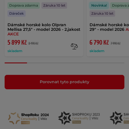
Doprava zdarma
Záruka 10 let
Novinka!
Doprava 
Dáreček
Záruka 10 let
Dámské horské kolo Olpran
Dámské horské ko
Mellisa 27,5" - model 2026 - 2.jakost
29" - model 2026
A
AKCE
5 899 Kč
6 790 Kč
8 490 Kč
7 990 Kč
skladem
skladem
Porovnat tyto produkty