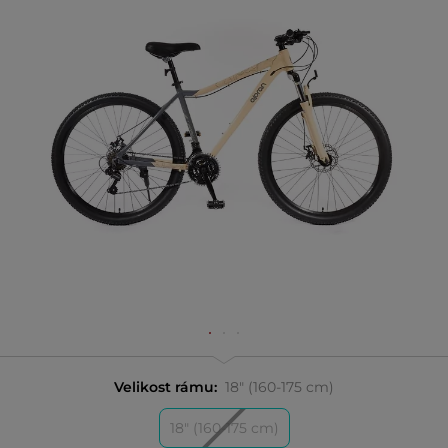
Velikost rámu:
18" (160-175 cm)
18" (160-175 cm)