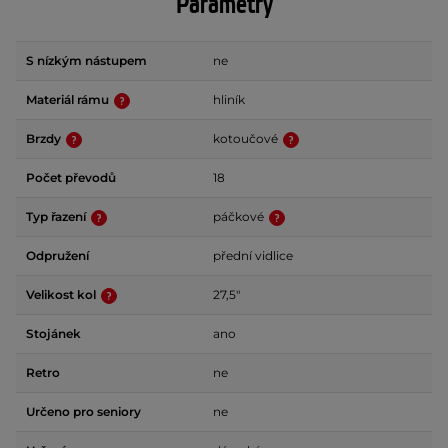
Parametry
S nízkým nástupem
ne
Materiál rámu
hliník
Brzdy
kotoučové
Počet převodů
18
Typ řazení
páčkové
Odpružení
přední vidlice
Velikost kol
27,5"
Stojánek
ano
Retro
ne
Určeno pro seniory
ne