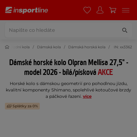
ka
Jízdní kola
Dámská kola
Dámská horská kola
IN: xx3362
Dámské horské kolo Olpran Mellisa 27,5" -
model 2026 - bílá/písková
AKCE
Horské kolo s dámskou geometrií pro pohodlnou jízdu,
kvalitní komponenty Shimano, spolehlivé kotoučové brzdy
a páčkové řazení.
více
Splátky za 0%