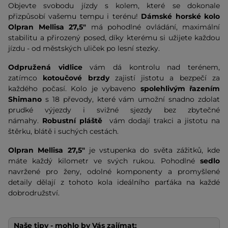
Objevte svobodu jízdy s kolem, které se dokonale
přizpůsobí vašemu tempu i terénu!
Dámské horské kolo
Olpran Mellisa 27,5"
má pohodlné ovládání, maximální
stabilitu a přirozený posed, díky kterému si užijete každou
jízdu - od městských uliček po lesní stezky.
Odpružená vidlice
vám dá kontrolu nad terénem,
zatímco
kotoučové brzdy
zajistí jistotu a bezpečí za
každého počasí. Kolo je vybaveno
spolehlivým řazením
Shimano
s 18 převody, které vám umožní snadno zdolat
prudké výjezdy i svižné sjezdy bez zbytečné
námahy.
Robustní pláště
vám dodají trakci a jistotu na
štěrku, blátě i suchých cestách.
Olpran Mellisa 27,5"
je vstupenka do světa zážitků, kde
máte každý kilometr ve svých rukou. Pohodlné
sedlo
navržené pro ženy, odolné komponenty a promyšlené
detaily dělají z tohoto kola ideálního parťáka na každé
dobrodružství.
Naše tipy - mohlo by Vás zajímat: