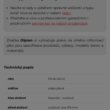
Nevíte si rady s výběrem správné velikosti a typu
kola? Více se dozvíte v našem
rádci
.
Přečtěte si více o profesionálním garančním i
pozáručním
servise kol na našich prodejnách
.
Značka
Olpran
si vyhrazuje
právo na změnu informací
jako jsou specifikace produktů, výbavy, modelů, barev a
materiálů.
Technický popis:
rám
hliník (ALU)
vidlice
odpružená
hlav
.
složení
klasické - ocelové
střed
.
složení
ocelové, osa 119 mm