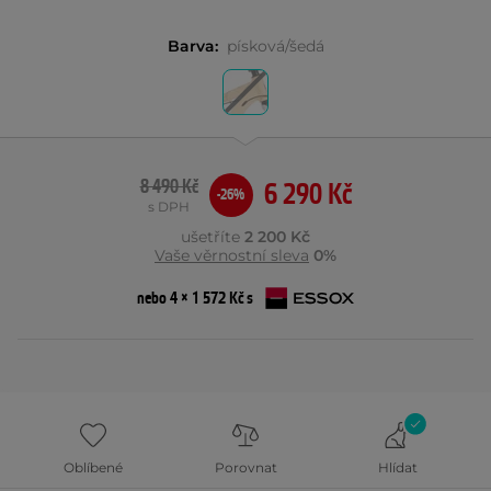
Barva:
písková/šedá
8 490 Kč
6 290 Kč
-26%
s DPH
ušetříte
2 200 Kč
Vaše věrnostní sleva
0%
nebo 4 × 1 572 Kč s
Oblíbené
Porovnat
Hlídat