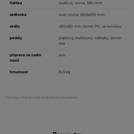
řídítka
ocelová, rovná, 580 mm
sedlovka
ocel, rovná, 28,6x250 mm
sedlo
280x160 mm černé, PU, se svorkou
pedály
plastový, kuličkový, odrazky, boron
osa
příprava na zadní
ano
nosič
hmotnost
15,3 kg
Obrázky mají pouze ilustrativní charakter.