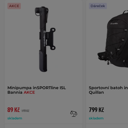
AKCE
Dáreček
Minipumpa inSPORTline ISL
Sportovní batoh i
Bannia
AKCE
Quillan
89 Kč
799 Kč
149 Kč
skladem
skladem