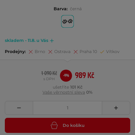
Barva:
černá
skladem - 11.8. u Vás
Prodejny:
Brno
Ostrava
Praha 10
Vítkov
1 090 Kč
989 Kč
-9%
s DPH
ušetříte
101 Kč
Vaše věrnostní sleva
0%
Do košíku