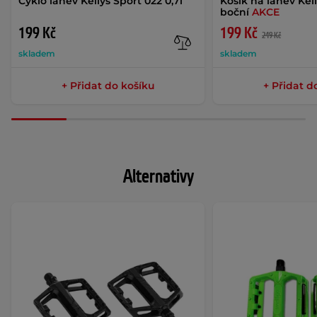
Cyklo láhev Kellys Sport 022 0,7l
Košík na láhev Kel
boční
AKCE
199 Kč
199 Kč
249 Kč
skladem
skladem
+ Přidat do košíku
+ Přidat d
Alternativy