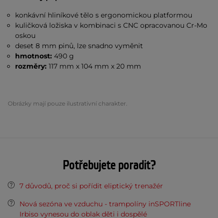
konkávní hliníkové tělo s ergonomickou platformou
kuličková ložiska v kombinaci s CNC opracovanou Cr-Mo
oskou
deset 8 mm pinů, lze snadno vyměnit
hmotnost:
490 g
rozměry:
117 mm x 104 mm x 20 mm
Obrázky mají pouze ilustrativní charakter.
Potřebujete poradit?
7 důvodů, proč si pořídit eliptický trenažér
Nová sezóna ve vzduchu - trampolíny inSPORTline
Irbiso vynesou do oblak děti i dospělé