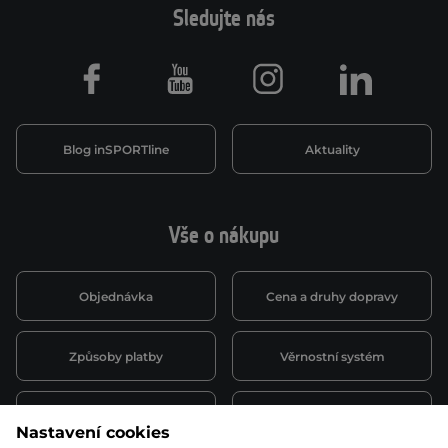
Sledujte nás
Facebook
Youtube
Instagram
LinkedIn
Blog inSPORTline
Aktuality
Vše o nákupu
Objednávka
Cena a druhy dopravy
Způsoby platby
Věrnostní systém
Montáž a servis
Reklamace a záruka
Nastavení cookies