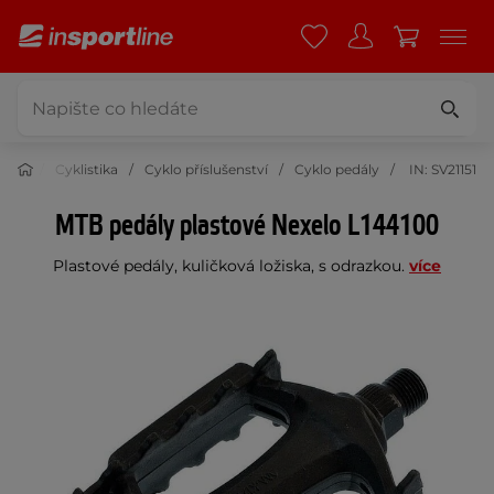
Cyklistika
Cyklo příslušenství
Cyklo pedály
IN: SV21151
MTB pedály plastové Nexelo L144100
Plastové pedály, kuličková ložiska, s odrazkou.
více