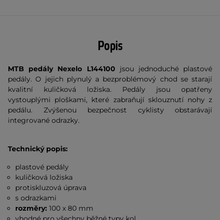
Popis
MTB pedály Nexelo L144100
jsou jednoduché plastové
pedály. O jejich plynulý a bezproblémový chod se starají
kvalitní kuličková ložiska. Pedály jsou opatřeny
vystouplými ploškami, které zabraňují sklouznutí nohy z
pedálu. Zvýšenou bezpečnost cyklisty obstarávají
integrované odrazky.
Technický popis:
plastové pedály
kuličková ložiska
protiskluzová úprava
s odrazkami
rozměry:
100 x 80 mm
vhodné pro všechny běžné typy kol