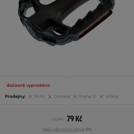
dočasně vyprodáno
Prodejny:
Brno
Ostrava
Praha 10
Vítkov
79 Kč
s DPH
Vaše věrnostní sleva
0%