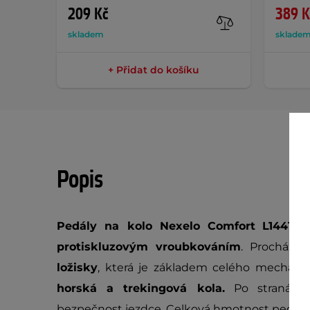
209 Kč
389 K
skladem
sklade
+ Přidat do košíku
Popis
Pedály na kolo Nexelo Comfort
L14410
protiskluzovým vroubkováním
. Prochází 
ložisky
, která je základem celého mechani
horská a trekingová kola.
Po stranách m
bezpečnost jezdce. Celková hmotnost pedálů