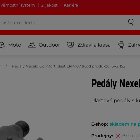
Věrnostní systém
2. jakost
Kariéra
Moto
Outdoor
Zdraví a krása
Zahr
y
Pedály Nexelo Comfort plast L144107 (Kód produktu: SV21152)
Pedály Nexe
Plastové pedály s k
E-shop:
skladem na 
Prodejny:
Brno