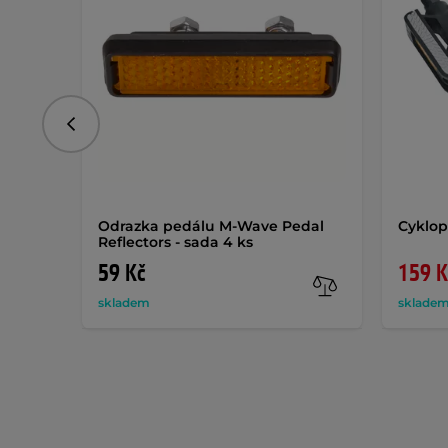
Předchozí
Odrazka pedálu M-Wave Pedal
Cyklop
Reflectors - sada 4 ks
59 Kč
159 K
skladem
sklade