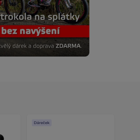
Dáreček
Dáreč