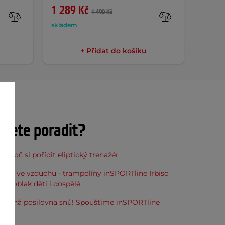
1 289 Kč
179 
1 490 Kč
skladem
sklade
+ Přidat do košíku
ujete poradit?
, proč si pořídit eliptický trenažér
óna ve vzduchu - trampolíny inSPORTline Irbiso
do oblak děti i dospělé
stupná posilovna snů! Spouštíme inSPORTline
u