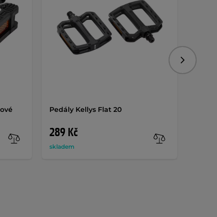
Následujíc
zové
Pedály Kellys Flat 20
Pedály
289 Kč
449 
skladem
sklade