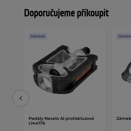
Doporučujeme přikoupit
Dáreček
Dáreče
Předchozí
Pedály Nexelo Al protiskluzové
Zámek 
L144176