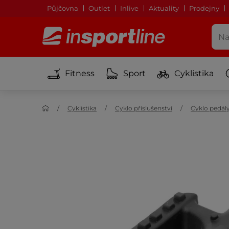
Půjčovna
Outlet
Inlive
Aktuality
Prodejny
Fitness
Sport
Cyklistika
Cyklistika
Cyklo příslušenství
Cyklo pedál