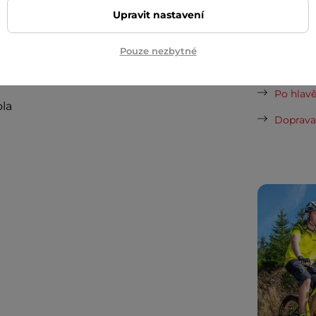
Upravit nastavení
Dopor
Pouze nezbytné
Cashback
Po hlavě
la
Doprava 