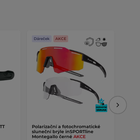
Dáreček
AKCE
Dáreč
Následujíc
TT
Polarizační a fotochromatické
Držák 
sluneční brýle inSPORTline
AKCE
Montegallo černé
AKCE