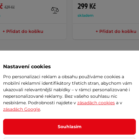
č
299 Kč
429 Kč
m
skladem
+ Přidat do košíku
+ Přidat do košíku
Nastavení cookies
Potřeb
Pro personalizaci reklam a obsahu používáme cookies a
mobilní reklamní identifikátory třetích stran, abychom vám
ukazovali relevantnější nabídky – v rámci personalizované i
7 důvodů
nepersonalizované reklamy. Bez vašeho souhlasu nic
7
jsou vyrobeny z odolného plastu s
nesbíráme. Podrobnosti najdete v
zásadách cookies
a v
Nová sez
zásadách Google
.
jimi ocelová 9/16″ osa s
kuličkovými
vynesou 
smu. Pedály jsou určené zejména pro
Vaše do
Souhlasím
ají odrazky, které zvyšují pasivní
půjčovn
 je
343 g
.