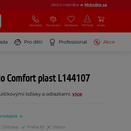
Akční nabídka 🔥
Mrkněte se
Kontakty
Porovnání
Oblíbené
Přihlásit
Košík
ada
Pro děti
Professional
Akce
lo Comfort plast L144107
uličkovými ložisky a odrazkami.
více
prodejně
Ostrava
Praha 10
Vítkov