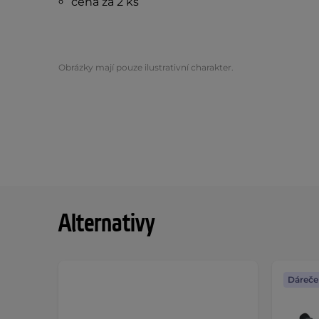
cena za 2 ks
Obrázky mají pouze ilustrativní charakter.
Alternativy
Dáreče