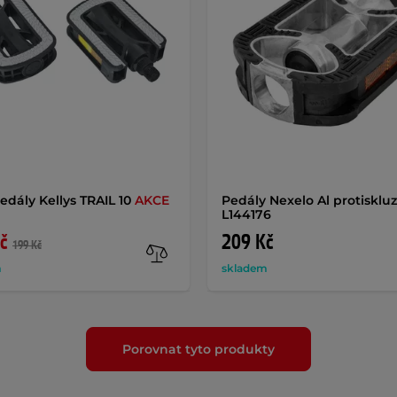
edály Kellys TRAIL 10
AKCE
Pedály Nexelo Al protisklu
L144176
č
209 Kč
199 Kč
m
skladem
Porovnat tyto produkty