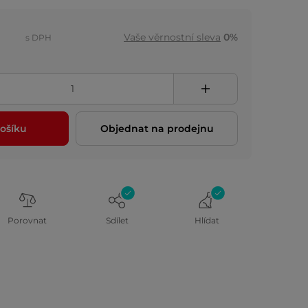
Vaše věrnostní sleva
0%
s DPH
ošíku
Objednat na prodejnu
Porovnat
Sdílet
Hlídat