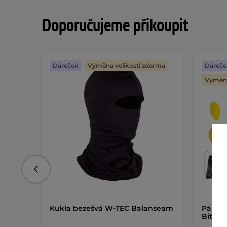
Doporučujeme přikoupit
Dáreček
Výměna velikosti zdarma
Dáreče
Výměna
Předchozí
Kukla bezešvá W-TEC Balanseam
Pánské
Biteril