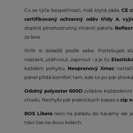
Co se týče bezpečnosti, máš krytá záda.
CE c
certifikovaný ochranný oděv třídy A
,
vyj
doplnit plnohodnotný chránič páteře.
Reflex
za šera.
Střih si doladíš podle sebe. Potřebuješ s
nastavit, utáhnout, zapnout - a je to.
Elastick
každém pohybu.
Neoprenový límec
netlačí
panel přidá komfort tam, kde to po pár stovká
Odolný polyester 600D
zvládne každodenní n
chodu. Nechybí pár praktických kapes a
zip n
BOS Libera
není na parádu do kavárny ale je 
tráví čas na dvou kolech.