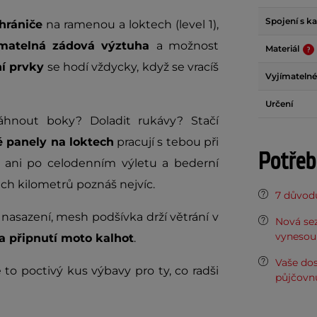
Spojení s k
hrániče
na ramenou a loktech (level 1),
ímatelná zádová výztuha
a možnost
Materiál
ní prvky
se hodí vždycky, když se vracíš
Vyjímatelné
Určení
táhnout boky? Doladit rukávy? Stačí
é panely na loktech
pracují s tebou při
Potřeb
 ani po celodenním výletu a bederní
ch kilometrů poznáš nejvíc.
7 důvodů
asazení, mesh podšívka drží větrání v
Nová sez
vynesou 
a připnutí moto kalhot
.
Vaše do
to poctivý kus výbavy pro ty, co radši
půjčovn