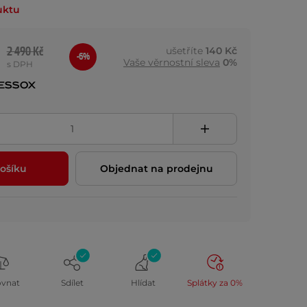
uktu
2 490 Kč
ušetříte
140 Kč
-6%
Vaše věrnostní sleva
0%
s DPH
ošíku
Objednat na prodejnu
ovnat
Sdílet
Hlídat
Splátky za 0%