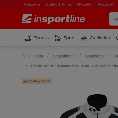
Půjčovna
Outlet
Inlive
Aktuality
Prodejny
Fitness
Sport
Cyklistika
Moto
Moto oblečení
Moto bundy
Pá
Pánská letní moto bunda BOS Libera - Gray (Kód prod
Splátky za 0%