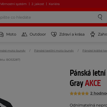
Věrnostní systém
2. jakost
Kariéra
Moto
Outdoor
Zdraví a krása
Zahr
nské moto bundy
Pánské textilní moto bundy
Pánské krátké te
uktu: BOS3287)
Pánská letní
Gray
AKCE
2 hodno
Odnímatelná nepro