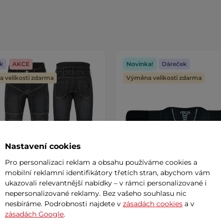
k
AKCE
Novinka!
Dáreček
 velikosti zdarma
Výměna velikosti zdarma
Nastavení cookies
Pro personalizaci reklam a obsahu používáme cookies a
mobilní reklamní identifikátory třetích stran, abychom vám
ukazovali relevantnější nabídky – v rámci personalizované i
nepersonalizované reklamy. Bez vašeho souhlasu nic
 moto jeansy W-TEC
Ledvinový pás BOS Belt
nesbíráme. Podrobnosti najdete v
zásadách cookies
a v
lo Evo
AKCE
zásadách Google
.