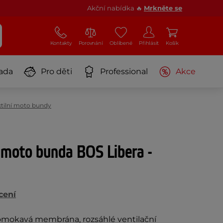
Akční nabídka 🔥
Mrkněte se
Kontakty
Porovnání
Oblíbené
Přihlásit
Košík
ada
Pro děti
Professional
Akce
xtilní moto bundy
 moto bunda BOS Libera -
cení
mokavá membrána, rozsáhlé ventilační