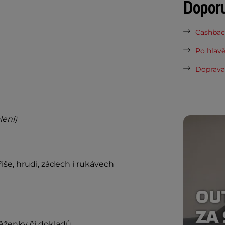
Dopor
Cashback
Po hlavě
Doprava 
lení)
iše, hrudi, zádech i rukávech
něženky či dokladů