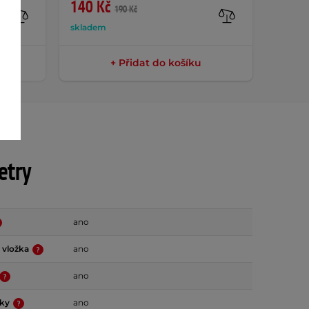
140 Kč
699 
190 Kč
skladem
sklade
+ Přidat do košíku
etry
ano
 vložka
ano
ano
vky
ano