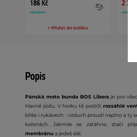
186 Kč
2 390
skladem
sklade
+ Přidat do košíku
Popis
Pánská moto bunda BOS Libera
je pro všec
hlavně jízdu. V horku tě podrží
rozsáhlé ven
břiše i rukávech - vzduch proudí naplno a ty s
kolonách. Jakmile se zatáhne, stačí př
membránu
a jedeš dál.