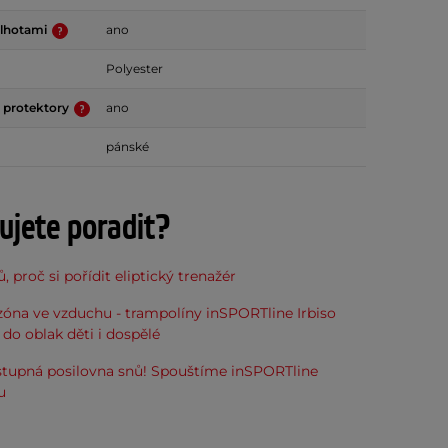
alhotami
ano
Polyester
 protektory
ano
pánské
ujete poradit?
, proč si pořídit eliptický trenažér
óna ve vzduchu - trampolíny inSPORTline Irbiso
do oblak děti i dospělé
stupná posilovna snů! Spouštíme inSPORTline
u