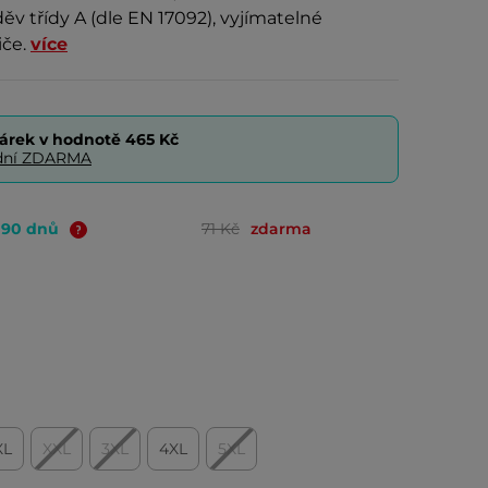
ěv třídy A (dle EN 17092), vyjímatelné
iče.
více
árek v hodnotě
465 Kč
0 dní ZDARMA
o 90 dnů
71 Kč
zdarma
XL
XXL
3XL
4XL
5XL