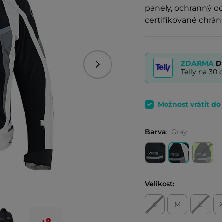
panely, ochranný od
certifikované chrán
ZDARMA
D
Následující
Telly na 3
Možnost vrátit d
Barva:
Gray
Velikost:
S
M
L