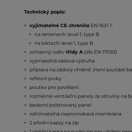
Technický popis:
vyjímatelné CE chrániče
EN 1621-1:
na ramenech: level 1, type B
na loktech: level 1, type B
ochranný oděv
třídy A
(dle EN 17092)
vyjímatelná zádová výztuha
příprava na zádový chránič
(není součástí ba
reflexní prvky
poutko pro pověšení
rozměrné ventilační panely ze síťoviny na bř
bederní polstrovaný panel
odnímatelná nepromokavá membrána
2 přední kapsy na zip
1 vnitřní kapsa na suchý zip pro uložení pe