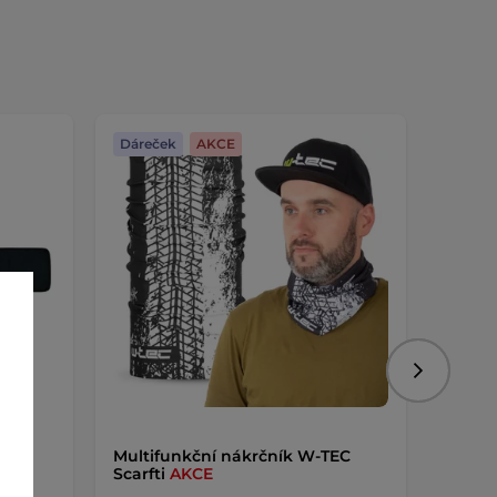
Dáreček
AKCE
Dáreč
Následujíc
Multifunkční nákrčník W-TEC
Vysou
Scarfti
AKCE
Ortos