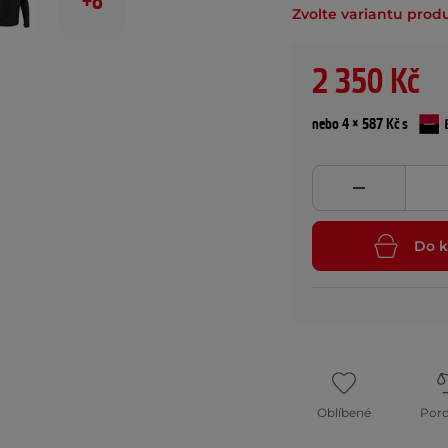
+8
Zvolte variantu prod
2 350 Kč
nebo 4 × 587 Kč s
Do k
Oblíbené
Por