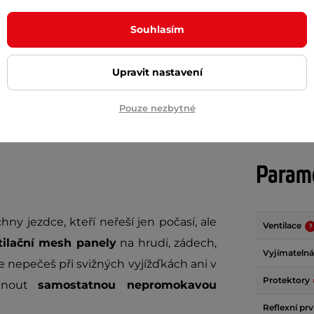
 Kč
490 Kč
2 990 Kč
m
skladem
Souhlasím
+ Přidat do košíku
+ Přidat do košíku
Upravit nastavení
Pouze nezbytné
Param
hny jezdce, kteří neřeší jen počasí, ale
Ventilace
tilační mesh panely
na hrudi, zádech,
Vyjímatelná
e nepečeš při svižných vyjížďkách ani v
Protektory
ipnout
samostatnou nepromokavou
Reflexní pr