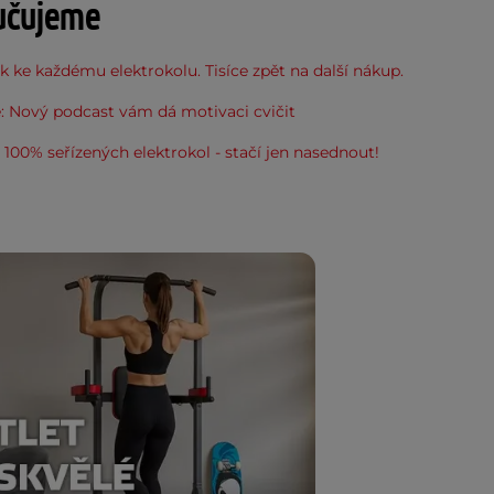
učujeme
 ke každému elektrokolu. Tisíce zpět na další nákup.
: Nový podcast vám dá motivaci cvičit
100% seřízených elektrokol - stačí jen nasednout!