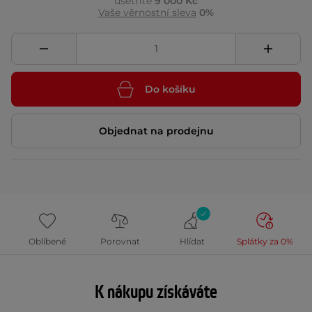
ušetříte
9 000 Kč
Vaše věrnostní sleva
0%
Do košíku
Objednat na prodejnu
Oblíbené
Porovnat
Hlídat
Splátky za 0%
K nákupu získáváte