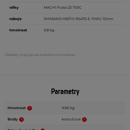
ráfky
MACH1 Pulse 23 700C
náboje
SHIMANO HB/FH-RS470 E-THRU 12mm
hmotnost
9,8 kg
Obrázky mají pouze ilustrativní charakter.
Parametry
Hmotnost
9.80 kg
Brzdy
kotoučové