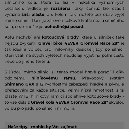
silničního kola, která se liší v několika významných
detailech. Vidlice je
rozšířená
, díky čemuž lze osadit
výrazně
širší pláště
, a s kolem tak můžete bez obav vyjet
mimo silnici. Rám je zároveň celkově kratší než u silničního
kola, což umožňuje
pohodlnější posed
.
Kolu nechybí ani
kotoučové brzdy
, které u silniček také
nejsou zvykem.
Gravel bike
4EVER Gromvel Race 28"
je
tak ideální volbou pro milovníky klasické jízdy po silnici,
kteří však na svých výletech neodolají vyjet na polní cestu
nebo do jiného terénu.
S jízdou mimo silnici si tento model hravě poradí i díky
odolnému
hliníkovému
rámu
. Převodový systém
Shimano GRX
s 12 rychlostmi zabezpečí hladké a plynulé
přeřazování za každé situace. Velmi nízká hmotnost, širší
pláště WTB, hliníkový rám či spolehlivé kotoučové brzdy -
to vše dělá z
Gravel kola
4EVER Gromvel Race 28"
skvělou
volbu pro jízdu po silnici i mimo ni.
Naše tipy - mohlo by Vás zajímat: