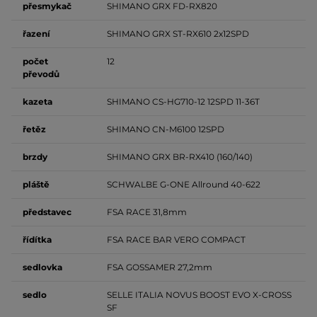
přesmykač
SHIMANO GRX FD-RX820
řazení
SHIMANO GRX ST-RX610 2x12SPD
počet
12
převodů
kazeta
SHIMANO CS-HG710-12 12SPD 11-36T
řetěz
SHIMANO CN-M6100 12SPD
brzdy
SHIMANO GRX BR-RX410 (160/140)
pláště
SCHWALBE G-ONE Allround 40-622
představec
FSA RACE 31,8mm
řídítka
FSA RACE BAR VERO COMPACT
sedlovka
FSA GOSSAMER 27,2mm
sedlo
SELLE ITALIA NOVUS BOOST EVO X-CROSS
SF