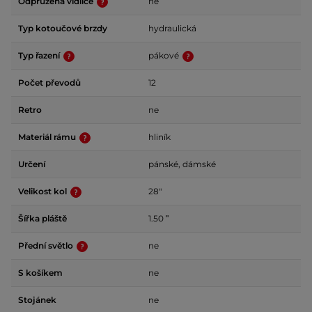
Odpružená vidlice
ne
Typ kotoučové brzdy
hydraulická
Typ řazení
pákové
Počet převodů
12
Retro
ne
Materiál rámu
hliník
Určení
pánské, dámské
Velikost kol
28"
Šířka pláště
1.50 ʺ
Přední světlo
ne
S košíkem
ne
Stojánek
ne