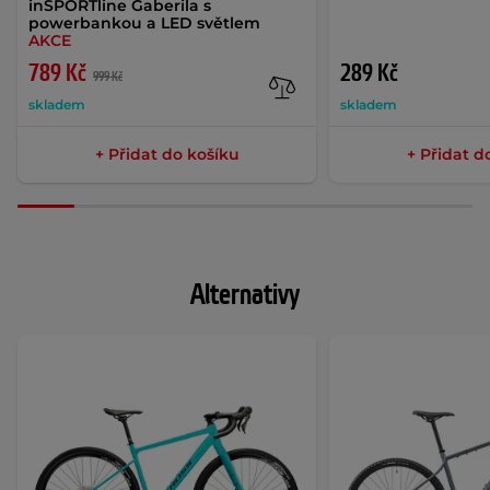
inSPORTline Gaberila s
powerbankou a LED světlem
AKCE
789 Kč
289 Kč
999 Kč
skladem
skladem
+ Přidat do košíku
+ Přidat d
Alternativy