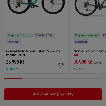
Doprava zdarma
Záruka 10 let
Doprava zdarma
Zá
Dáreček
Dáreček
Gravel kolo Kross Esker 5.0 28" -
Gravel kolo Ghost 
model 2026
AKCE
35 990 Kč
36 990 Kč
42 990 Kč
skladem
3-5 dní
Porovnat tyto produkty