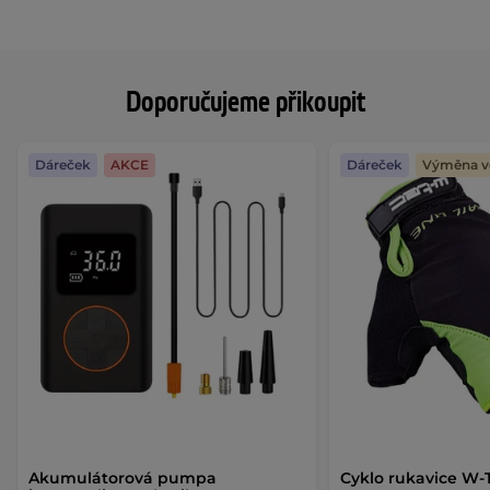
Doporučujeme přikoupit
Dáreček
AKCE
Dáreček
Výměna ve
Akumulátorová pumpa
Cyklo rukavice W-