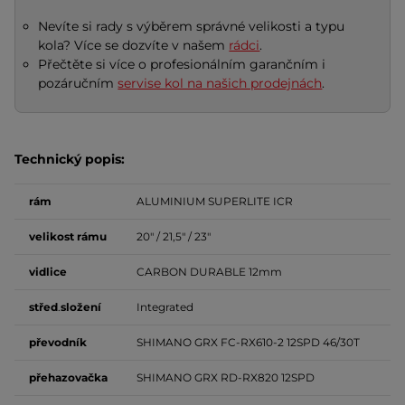
Nevíte si rady s výběrem správné velikosti a typu
kola? Více se dozvíte v našem
rádci
.
Přečtěte si více o profesionálním garančním i
pozáručním
servise kol na našich prodejnách
.
Technický popis:
rám
ALUMINIUM SUPERLITE ICR
velikost
rámu
20" / 21,5" / 23"
vidlice
CARBON DURABLE 12mm
střed
.
složení
Integrated
převodník
SHIMANO GRX FC-RX610-2 12SPD 46/30T
přehazovačka
SHIMANO GRX RD-RX820 12SPD