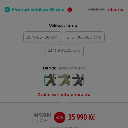
Možnost vrátit do 90 dnů
1 080 Kč
zdarma
Velikost rámu:
20" (165-180 cm)
21,5" (180-190 cm)
23" (190-205 cm)
Barva:
green dragon
Zvolte variantu produktu
44 990 Kč
35 990 Kč
-20%
s DPH