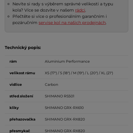
Nevíte si rady s výběrem správné velikosti a typu
kola? Více se dozvíte v našem
rádci
.
Přečtěte si více o profesionálním garančním i
pozáručním
servise kol na našich prodejnách
.
Technický popis:
rám
Aluminium Performance
velikost
rámu
XS (17") / S (18") / M (19") / L (20") / XL (21")
vidlice
Carbon
střed
.
složení
SHIMANO RS501
kliky
SHIMANO GRX-RX610
přehazovačka
SHIMANO GRX-RX820
přesmykač
SHIMANO GRX-RX820