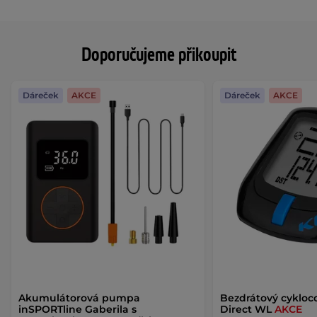
Doporučujeme přikoupit
Dáreček
AKCE
Dáreček
AKCE
Akumulátorová pumpa
Bezdrátový cykloc
inSPORTline Gaberila s
Direct WL
AKCE