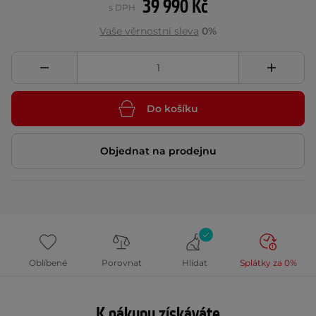
39 990 Kč
s DPH
Vaše věrnostní sleva
0%
Do košíku
Objednat na prodejnu
Oblíbené
Porovnat
Hlídat
Splátky za 0%
K nákupu získáváte