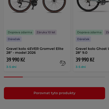
Doprava zdarma
Záruka 10 let
Doprava zdarma
Zá
Dáreček
Dáreček
Gravel kolo 4EVER Gromvel Elite
Gravel kolo Ghost
28" - model 2026
28" 9.0
39 990 Kč
39 990 Kč
3-5 dní
3-5 dní
Porovnat tyto produkty