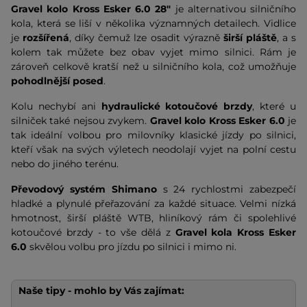
Gravel kolo Kross Esker 6.0 28"
je alternativou silničního
kola, která se liší v několika významných detailech. Vidlice
je
rozšířená
, díky čemuž lze osadit výrazně
širší pláště
, a s
kolem tak můžete bez obav vyjet mimo silnici. Rám je
zároveň celkově kratší než u silničního kola, což umožňuje
pohodlnější posed
.
Kolu nechybí ani
hydraulické
kotoučové brzdy
, které u
silniček také nejsou zvykem.
Gravel kolo Kross Esker 6.0
je
tak ideální volbou pro milovníky klasické jízdy po silnici,
kteří však na svých výletech neodolají vyjet na polní cestu
nebo do jiného terénu.
Převodový systém Shimano
s 24 rychlostmi zabezpečí
hladké a plynulé přeřazování za každé situace. Velmi nízká
hmotnost, širší pláště WTB, hliníkový rám či spolehlivé
kotoučové brzdy - to vše dělá z
G
ravel kola Kross Esker
6.0
skvělou volbu pro jízdu po silnici i mimo ni.
Naše tipy - mohlo by Vás zajímat: