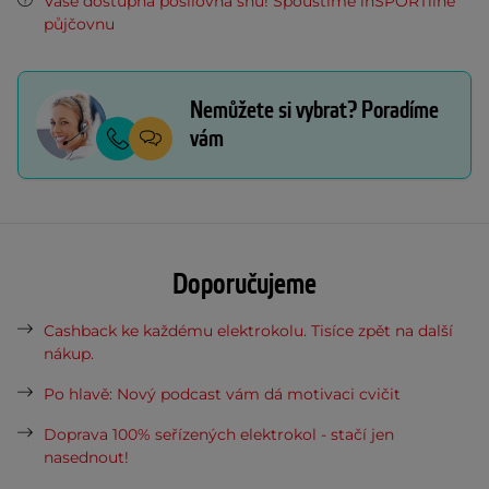
Vaše dostupná posilovna snů! Spouštíme inSPORTline
půjčovnu
Nemůžete si vybrat? Poradíme
vám
Doporučujeme
Cashback ke každému elektrokolu. Tisíce zpět na další
nákup.
Po hlavě: Nový podcast vám dá motivaci cvičit
Doprava 100% seřízených elektrokol - stačí jen
nasednout!