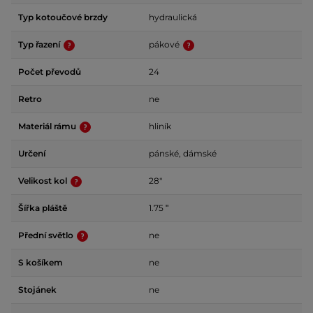
Typ kotoučové brzdy
hydraulická
Typ řazení
pákové
Počet převodů
24
Retro
ne
Materiál rámu
hliník
Určení
pánské, dámské
Velikost kol
28"
Šířka pláště
1.75 ʺ
Přední světlo
ne
S košíkem
ne
Stojánek
ne