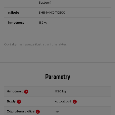
System)
náboje
SHIMANO TC500
hmotnost
11,2kg
Obrázky mají pouze ilustrativní charakter.
Parametry
Hmotnost
11.20 kg
Brzdy
kotoučové
Odpružená vidlice
ne