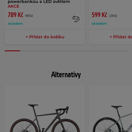
powerbankou a LED světlem
AKCE
789 Kč
599 Kč
999 Kč
729 Kč
skladem
skladem
+ Přidat do košíku
+ Přidat d
Alternativy