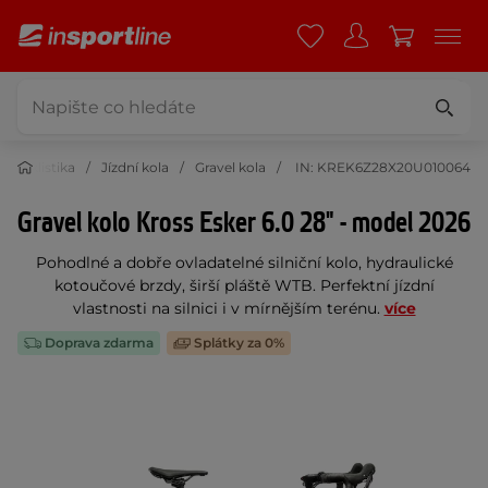
Cyklistika
Jízdní kola
Gravel kola
IN: KREK6Z28X20U010064
Gravel kolo Kross Esker 6.0 28" - model 2026
Pohodlné a dobře ovladatelné silniční kolo, hydraulické
kotoučové brzdy, širší pláště WTB. Perfektní jízdní
vlastnosti na silnici i v mírnějším terénu.
více
Doprava zdarma
Splátky za 0%