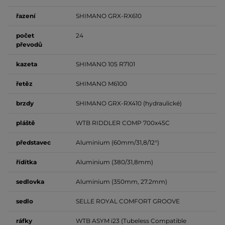
řazení
SHIMANO GRX-RX610
počet
24
převodů
kazeta
SHIMANO 105 R7101
řetěz
SHIMANO M6100
brzdy
SHIMANO GRX-RX410 (hydraulické)
pláště
WTB RIDDLER COMP 700x45C
představec
Aluminium (60mm/31,8/12°)
řídítka
Aluminium (380/31,8mm)
sedlovka
Aluminium (350mm, 27.2mm)
sedlo
SELLE ROYAL COMFORT GROOVE
ráfky
WTB ASYM i23 (Tubeless Compatible