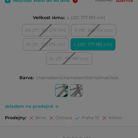
Možnost vrátit do 90 dnů
1 200 Kč
zdarma
Velikost rámu:
L (20", 177-183 cm)
XS (17", 163-170 cm)
S (18", 168-174 cm)
M (19", 173-179 cm)
L (20", 177-183 cm)
XL (21", 181-187 cm)
Barva:
chameleon/chameleon/černá/mat/lesk
skladem na prodejně
Prodejny:
Brno
Ostrava
Praha 10
Vítkov