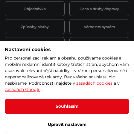
Objednávka
Cena a druhy dopravy
Způsoby platby
Věrnostní systém
Montáž a servis
Reklamace a záruka
Nastavení cookies
Pro personalizaci reklam a obsahu používáme cookies a
Půjčovna
Kariéra
mobilní reklamní identifikátory třetích stran, abychom vám
obchodní podmínky
ukazovali relevantnější nabídky – v rámci personalizované i
nepersonalizované reklamy. Bez vašeho souhlasu nic
nesbíráme. Podrobnosti najdete v
zásadách cookies
a v
zásadách Google
.
© 2026 SEVEN SPORT s.r.o Všechna práva vyhrazena
Podle zákona o evidenci tržeb je prodávající povinen vystavit
Souhlasím
kupujícímu účtenku.
Zároveň je povinen zaevidovat přijatou tržbu u správce daně online; v
případě technického výpadku pak nejpozději do 48 hodin.
Upravit nastavení
Ochrana osobních údajů
Nastavení cookies
Vnitřní oznamovací
systém
Prohlášení přístupnosti