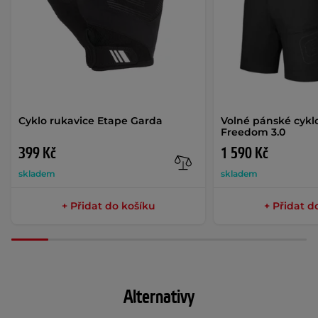
Cyklo rukavice Etape Garda
Volné pánské cykl
Freedom 3.0
399 Kč
1 590 Kč
skladem
skladem
+ Přidat do košíku
+ Přidat d
Alternativy