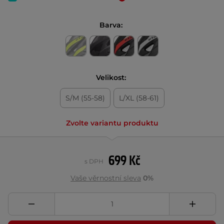
Barva:
Velikost:
S/M (55-58)
L/XL (58-61)
Zvolte variantu produktu
699 Kč
s DPH
Vaše věrnostní sleva
0%