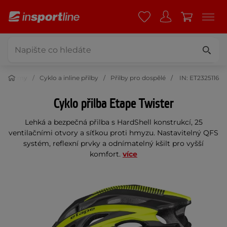
vní helmy
Cyklo a inline přilby
Přilby pro dospělé
IN: ET2325116
Cyklo přilba Etape Twister
Lehká a bezpečná přilba s HardShell konstrukcí, 25
ventilačními otvory a síťkou proti hmyzu. Nastavitelný QFS
systém, reflexní prvky a odnímatelný kšilt pro vyšší
komfort.
více