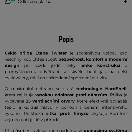
Odložená platba
Popis
Cyklo přilba Etape Twister
je spolehlivou volbou pro
všechny, kdo chtějí spojit
bezpečnost, komfort a moderní
design
při každé jízdě. Díky
lehké konstrukci
a
promyšlenému odvětrání se skvěle hodí jak na delší
cyklovýlety, tak i na každodenní sportovní aktivity.
O maximální ochranu se stará
technologie HardShell
,
která zajišťuje
vysokou odolnost proti nárazům
. Přilba je
vybavena
25 ventilačními otvory
, které efektivně odvádějí
teplo a udržují hlavu v pohodlí i během intenzivního
výkonu. Praktická
síťka proti hmyzu
zvyšuje komfort
zejména při jízdě v přírodě.
Přizpůsobení velikosti je snadné díky
upínacímu systému