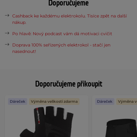
Doporučujeme
Cashback ke každému elektrokolu. Tisíce zpět na další
nákup.
Po hlavě: Nový podcast vám dá motivaci cvičit
Doprava 100% seřízených elektrokol - stačí jen
nasednout!
Doporučujeme přikoupit
Dáreček
Výměna velikosti zdarma
Dáreček
Výměna ve