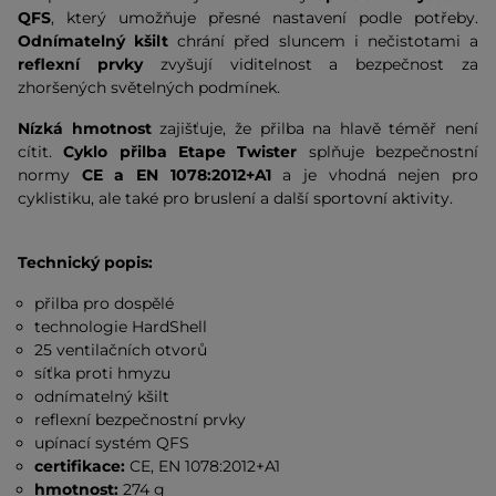
QFS
, který umožňuje přesné nastavení podle potřeby.
Odnímatelný kšilt
chrání před sluncem i nečistotami a
reflexní prvky
zvyšují viditelnost a bezpečnost za
zhoršených světelných podmínek.
Nízká hmotnost
zajišťuje, že přilba na hlavě téměř není
cítit.
Cyklo přilba Etape Twister
splňuje bezpečnostní
normy
CE a EN 1078:2012+A1
a je vhodná nejen pro
cyklistiku, ale také pro bruslení a další sportovní aktivity.
Technický popis:
přilba pro dospělé
technologie HardShell
25 ventilačních otvorů
síťka proti hmyzu
odnímatelný kšilt
reflexní bezpečnostní prvky
upínací systém QFS
certifikace:
CE, EN 1078:2012+A1
hmotnost:
274 g