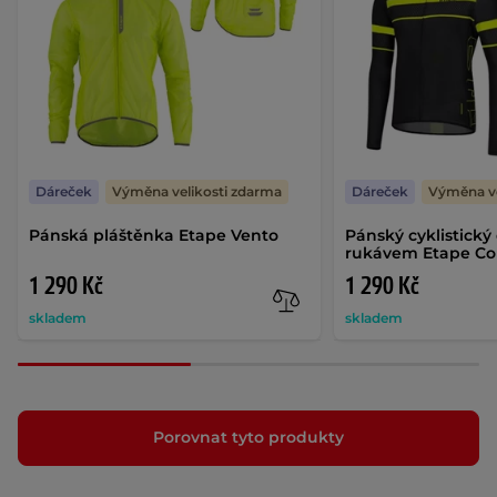
Dáreček
Výměna velikosti zdarma
Dáreček
Výměna ve
Pánská pláštěnka Etape Vento
Pánský cyklistický
rukávem Etape Co
1 290 Kč
1 290 Kč
skladem
skladem
Porovnat tyto produkty