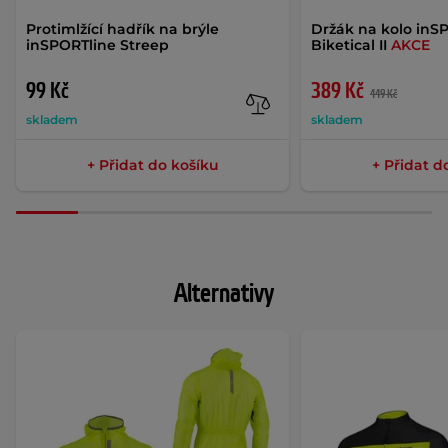
Protimlžící hadřík na brýle
Držák na kolo inSP
inSPORTline Streep
Biketical II
AKCE
99 Kč
389 Kč
449 Kč
skladem
skladem
+ Přidat do košíku
+ Přidat d
Alternativy