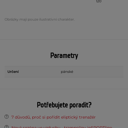
120
Obrázky mají pouze ilustrativní charakter.
Parametry
Určení
pánské
Potřebujete poradit?
7 důvodů, proč si pořídit eliptický trenažér
Nová sezóna ve vzduchu - trampolíny inSPORTline