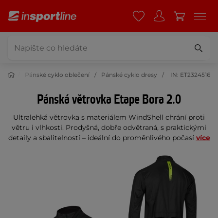
ečení
Pánské cyklo oblečení
Pánské cyklo dresy
IN: ET2324516
Pánská větrovka Etape Bora 2.0
Ultralehká větrovka s materiálem WindShell chrání proti
větru i vlhkosti. Prodyšná, dobře odvětraná, s praktickými
detaily a sbalitelností – ideální do proměnlivého počasí
více