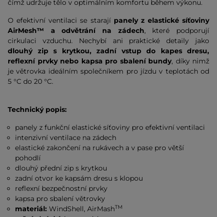
čímž udržuje tělo v optimálním komfortu během výkonu.
O efektivní ventilaci se starají
panely z elastické síťoviny
AirMesh™ a odvětrání na zádech
, které podporují
cirkulaci vzduchu. Nechybí ani praktické detaily jako
dlouhý zip s krytkou, zadní vstup do kapes dresu,
reflexní prvky nebo kapsa pro sbalení bundy
, díky nimž
je větrovka ideálním společníkem pro jízdu v teplotách od
5 °C do 20 °C.
Technický popis:
panely z funkční elastické síťoviny pro efektivní ventilaci
intenzivní ventilace na zádech
elastické zakončení na rukávech a v pase pro větší
pohodlí
dlouhý přední zip s krytkou
zadní otvor ke kapsám dresu s klopou
reflexní bezpečnostní prvky
kapsa pro sbalení větrovky
TM
materiál:
WindShell, AirMash