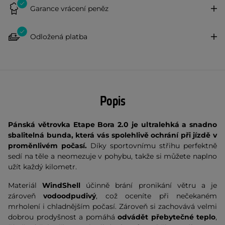
Garance vrácení peněz
Odložená platba
Popis
Pánská větrovka Etape Bora 2.0 je ultralehká a snadno
sbalitelná bunda, která vás spolehlivě ochrání při jízdě v
proměnlivém počasí.
Díky sportovnímu střihu perfektně
sedí na těle a neomezuje v pohybu, takže si můžete naplno
užít každý kilometr.
Materiál
WindShell
účinně brání pronikání větru a je
zároveň
vodoodpudivý
, což oceníte při nečekaném
mrholení i chladnějším počasí. Zároveň si zachovává velmi
dobrou prodyšnost a pomáhá
odvádět přebytečné teplo
,