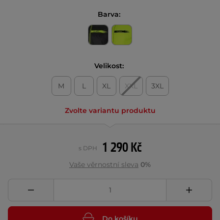
Barva:
Velikost:
M
L
XL
XXL
3XL
Zvolte variantu produktu
1 290 Kč
s DPH
Vaše věrnostní sleva
0%
Do košíku