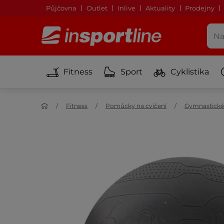
Půjčovna
Outlet
Inlive
Aktuality
Prodejny
Fitness
Sport
Cyklistika
Fitness
Pomůcky na cvičení
Gymnastické