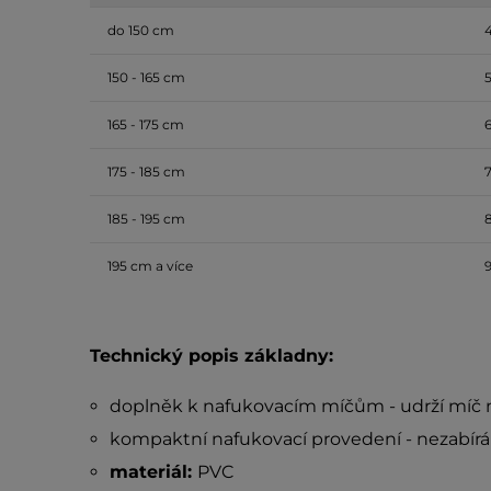
do 150 cm
150 - 165 cm
165 - 175 cm
175 - 185 cm
185 - 195 cm
195 cm a více
Technický popis základny:
doplněk k nafukovacím míčům - udrží míč 
kompaktní nafukovací provedení - nezabírá 
materiál:
PVC