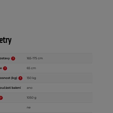
etry
postavy
165-175 cm
če
65 cm
osnost (kg)
150 kg
učástí balení
ano
1050 g
ne