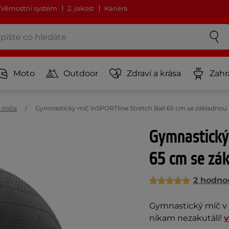
Věrnostní systém
2. jakost
Kariéra
Moto
Outdoor
Zdraví a krása
Zahr
 míče
Gymnastický míč inSPORTline Stretch Ball 65 cm se základnou
Gymnastický 
65 cm se zá
2 hodno
Gymnastický míč v s
nikam nezakutálí!
v