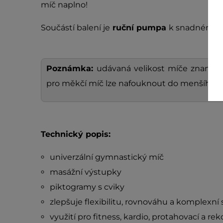
míč naplno!
Součástí balení je
ruční pumpa
k snadnému n
Poznámka:
udávaná velikost míče znamen
pro měkčí míč lze nafouknout do menšího r
Technický popis:
univerzální gymnastický míč
masážní výstupky
piktogramy s cviky
zlepšuje flexibilitu, rovnováhu a komplexní s
využití pro fitness, kardio, protahovací a re