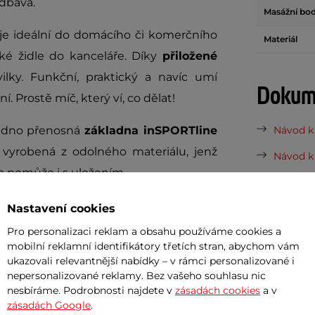
edbává.
Masážní bod
je ideální do domácího či komerčního
Materiál
sické židle do kanceláře. Díky
přiložené
ilky. Funkční, praktický a navíc umí
Dokume
 Prostě míč, který ví, co dělat!
snadno přenosná
základna inSPORTline
Návod k 
 vyrobená z odolného materiálu, jenž
Návod k 
 a pomůže i s uložením.
Potřeb
ické pracoviště, kde můžete posilovat,
Nastavení cookies
 umožní provádět širokou škálu cviků s
Pro personalizaci reklam a obsahu používáme cookies a
7 důvodů
mobilní reklamní identifikátory třetích stran, abychom vám
lní i pro těhotenské cvičení, které
ukazovali relevantnější nabídky – v rámci personalizované i
Nová sez
nepersonalizované reklamy. Bez vašeho souhlasu nic
vynesou 
nesbíráme. Podrobnosti najdete v
zásadách cookies
a v
 možnosti, jak využít svůj gymnastický
zásadách Google
.
Vaše do