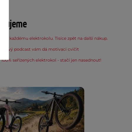
u
učujeme
 ke každému elektrokolu. Tisíce zpět na další nákup.
: Nový podcast vám dá motivaci cvičit
100% seřízených elektrokol - stačí jen nasednout!