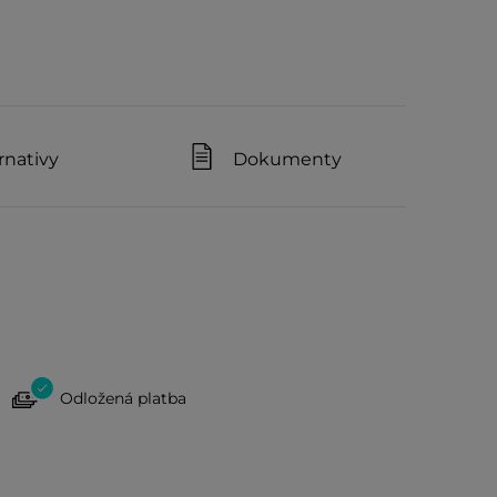
rnativy
Dokumenty
Odložená platba