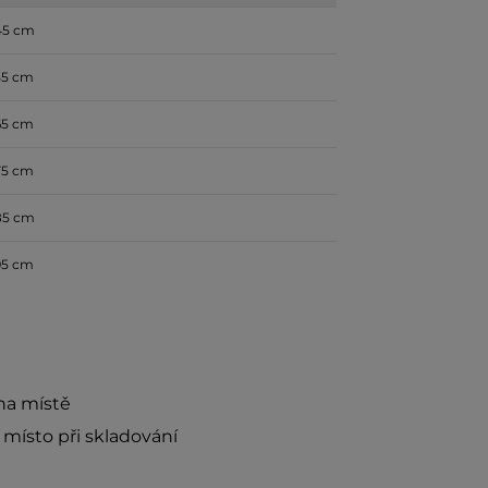
45 cm
55 cm
65 cm
75 cm
85 cm
95 cm
na místě
místo při skladování