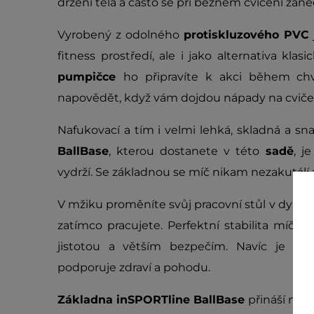
držení těla a často se při běžném cvičení zan
Vyrobený z odolného
protiskluzového PVC
fitness prostředí, ale i jako alternativa kla
pumpičce
ho připravíte k akci během chv
napovědět, když vám dojdou nápady na cvičení.
Nafukovací a tím i velmi lehká, skladná a 
BallBase
, kterou dostanete v této
sadě
,
je
vydrží. Se základnou se míč nikam nezakutálí
V mžiku proměníte svůj pracovní stůl v dynam
zatímco pracujete. Perfektní stabilita míče
jistotou a větším bezpečím. Navíc je ideá
podporuje zdraví a pohodu.
Základna inSPORTline BallBase
přináší nové