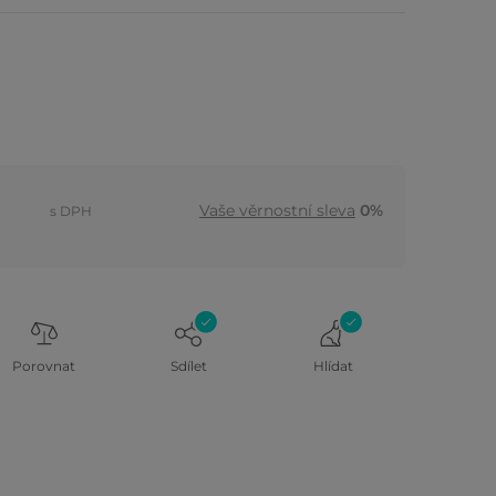
Vaše věrnostní sleva
0%
s DPH
Porovnat
Sdílet
Hlídat