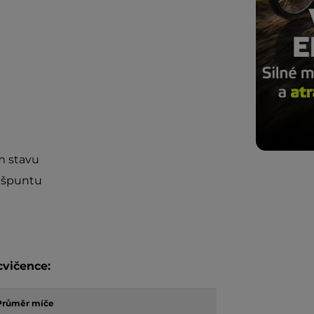
m stavu
 špuntu
vičence:
Průměr míče