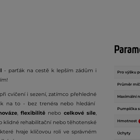
Param
l
- parťák na cestě k lepším zádům i
Pro výšku 
ním!
Průměr mí
při cvičení i sezení, zatímco přehledné
Maximální n
ak na to - bez trenéra nebo hledání
Pumpička so
nováze
,
flexibilitě
nebo
celkové síle
,
Hmotnost
o klidné rehabilitační nebo těhotenské
 které hraje klíčovou roli ve správném
Úchyty