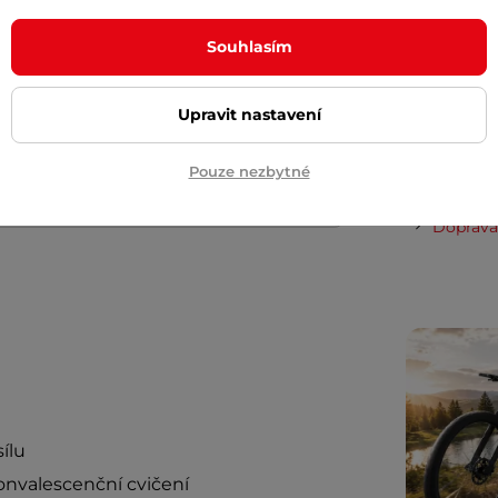
půjčovn
Souhlasím
afouknutí obou částí setu.
Dopor
Upravit nastavení
Cashback
á nafouknutí na maximální tvrdost -
Pouze nezbytné
ozměru, než je udávaný.
Po hlavě
Doprava 
ílu
konvalescenční cvičení