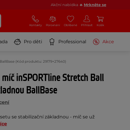
Akční nabídka 🔥
Mrkněte se
Kontakty
Porovnání
Oblíbené
Přihlásit
Košík
ada
Pro děti
Professional
Akce
 BallBase (Kód produktu: 29179+27640)
míč inSPORTline Stretch Ball
kladnou BallBase
cení
etu se stabilizační základnou - míč se už
íce