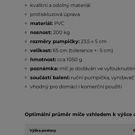
kvalitní a odolný materiál
protiskluzová úprava
materiál:
PVC
nosnost:
200 kg
rozměry pumpičky:
23,5 x 5 cm
velikost:
65 cm (tolerance +- 5 cm)
hmotnost:
cca 1050 g
poznámka:
míč je dodáván ve vyfouknuté
součástí balení:
ruční pumpička, vyndavač
vhodný pro domácí i komerční použití
Optimální průměr míče vzhledem k výšce c
Výška postavy