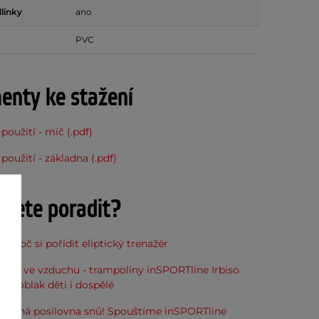
linky
ano
PVC
nty ke stažení
použití - míč (.pdf)
použití - základna (.pdf)
ujete poradit?
, proč si pořídit eliptický trenažér
óna ve vzduchu - trampolíny inSPORTline Irbiso
do oblak děti i dospělé
stupná posilovna snů! Spouštíme inSPORTline