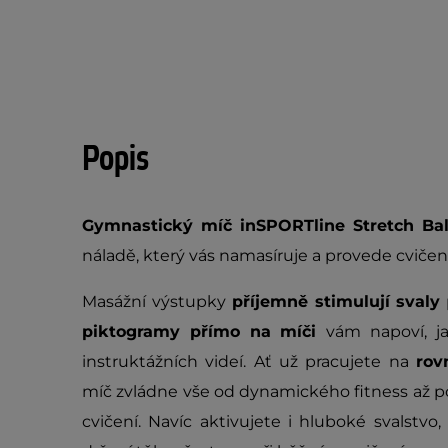
Popis
Gymnastický míč inSPORTline Stretch Bal
náladě, který vás namasíruje a provede cviče
Masážní výstupky
příjemně stimulují svaly
piktogramy přímo na míči
vám napoví, j
instruktážních videí. Ať už pracujete na
rov
míč zvládne vše od dynamického fitness až p
cvičení. Navíc aktivujete i hluboké svalstvo,