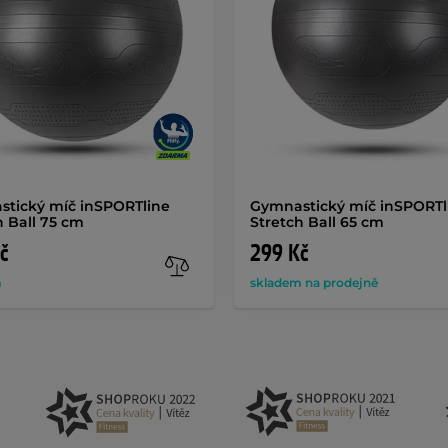
tický míč inSPORTline
Gymnastický míč inSPORTl
h Ball 75 cm
Stretch Ball 65 cm
č
299 Kč
m
skladem na prodejně