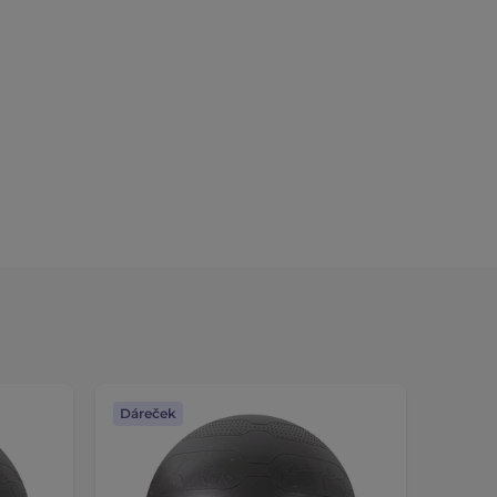
Dáreček
Dáreč