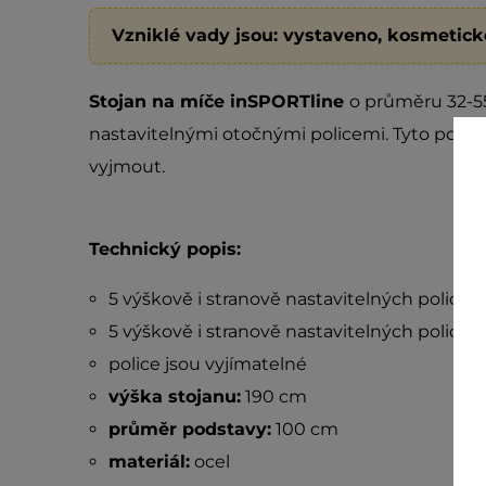
Vzniklé vady jsou: vystaveno, kosmetic
Stojan na míče inSPORTline
o průměru 32-55
nastavitelnými otočnými policemi. Tyto police
vyjmout.
Technický popis:
5 výškově i stranově nastavitelných polic 
5 výškově i stranově nastavitelných polic 
police jsou vyjímatelné
výška stojanu:
190 cm
průměr podstavy:
100 cm
materiál:
ocel