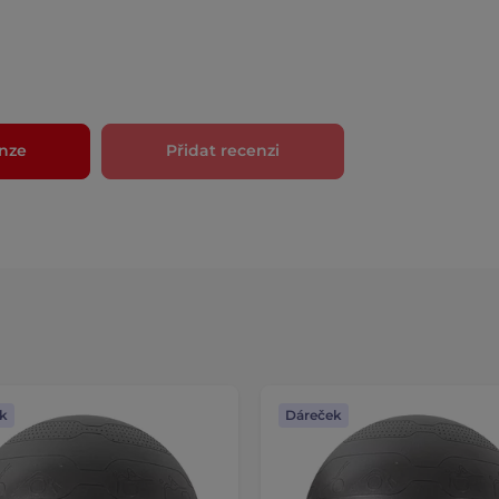
nze
Přidat recenzi
k
Dáreček