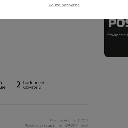
Pouze nezbytné
2
ů
hodnocení
uje
uživatelů
Hodnoceno: 12. 3. 2019
Produkt zakoupen na inSPORTline.sk