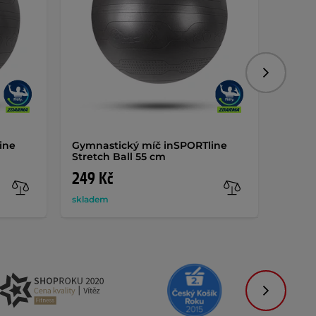
Následujíc
ine
Gymnastický míč inSPORTline
Zákla
Stretch Ball 55 cm
inSPO
249 Kč
249 
skladem
sklade
Následujíc