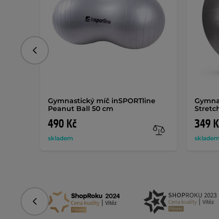
Předchozí
Gymnastický míč inSPORTline
Gymnas
Peanut Ball 50 cm
Stretc
490 Kč
349 K
skladem
sklade
Předchozí