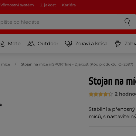
Věrnostní systém
2. jakost
Kariéra
Moto
Outdoor
Zdraví a krása
Zahr
 míče
Stojan na míče inSPORTline - 2.jakost (Kód produktu: Q=2397)
Stojan na mí
2 hodno
Stabilní a přenosný
míčů, s nastaviteln