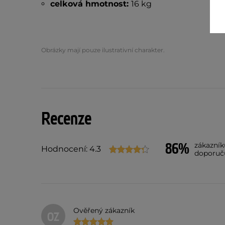
celková hmotnost:
16 kg
Obrázky mají pouze ilustrativní charakter.
Recenze
86%
zákazník
Hodnocení: 4.3
doporuč
Ověřený zákazník
OZ