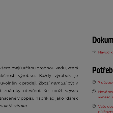
Dokume
Návod k 
Potřeb
ovšem mají určitou drobnou vadu, která
kčnost výrobku. Každý výrobek je
7 důvodů
uvolněn k prodeji. Zboží
nemusí
být v
it známky otevření. Ke zboží
nejsou
Nová sez
vynesou 
načené v popisu například jako "dárek
ouletá záruka
.
Vaše do
půjčovn