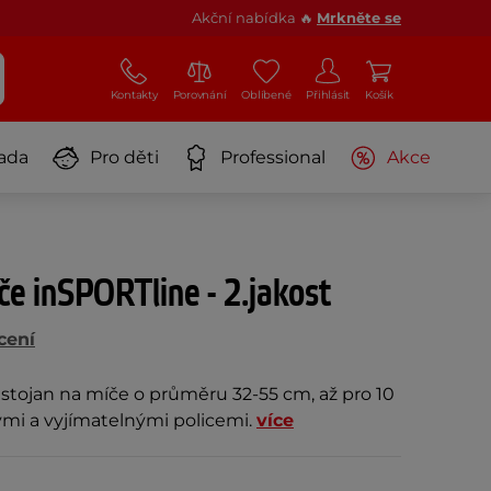
Akční nabídka 🔥
Mrkněte se
Kontakty
Porovnání
Oblíbené
Přihlásit
Košík
ada
Pro děti
Professional
Akce
če inSPORTline - 2.jakost
cení
 stojan na míče o průměru 32-55 cm, až pro 10
ými a vyjímatelnými policemi.
více