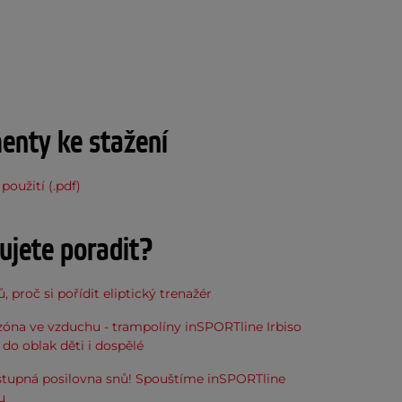
nty ke stažení
použití (.pdf)
ujete poradit?
, proč si pořídit eliptický trenažér
óna ve vzduchu - trampolíny inSPORTline Irbiso
do oblak děti i dospělé
stupná posilovna snů! Spouštíme inSPORTline
u