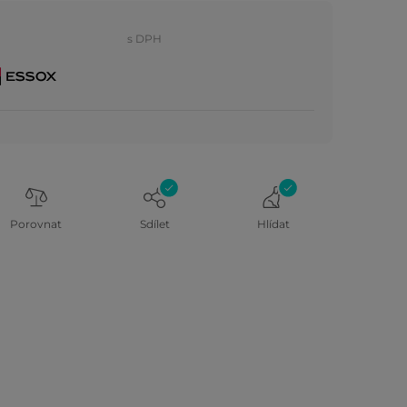
s DPH
Porovnat
Sdílet
Hlídat