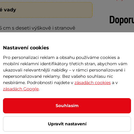
ké vady
Dopor
 cm s deseti výškově i stranově
Cashback
 je možno v případě potřeby i zcela
Po hlavě
Nastavení cookies
Doprava 
Pro personalizaci reklam a obsahu používáme cookies a
mobilní reklamní identifikátory třetích stran, abychom vám
ukazovali relevantnější nabídky – v rámci personalizované i
nepersonalizované reklamy. Bez vašeho souhlasu nic
o průměru 30 cm
nesbíráme. Podrobnosti najdete v
zásadách cookies
a v
zásadách Google
.
o průměru 40 cm
Souhlasím
Upravit nastavení